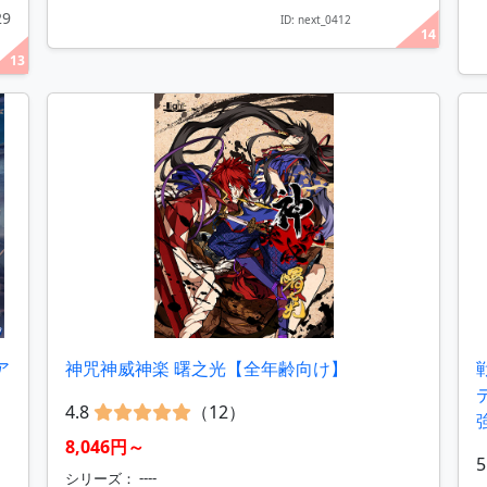
29
ID: next_0412
14
13
ア
神咒神威神楽 曙之光【全年齢向け】
4.8
（12）
8,046円～
5
シリーズ： ----