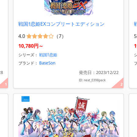
戦国†恋姫EXコンプリートエディション
戦
4.0
（7）
5
10,780円～
1
シリーズ：
戦国†恋姫
ブランド：
BaseSon
28
発売日：2023/12/22
ID: next_0398pack
1
2