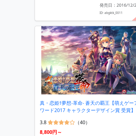
発売日：2016/12/
ID: abgktk_0011
真・恋姫†夢想-革命- 蒼天の覇王【萌えゲー
ワード2017 キャラクターデザイン賞 受賞】
3.8
（40）
8,800円～