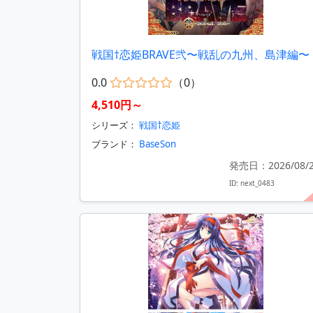
戦国†恋姫BRAVE弐〜戦乱の九州、島津編〜
0.0
（0）
4,510円～
シリーズ：
戦国†恋姫
ブランド：
BaseSon
発売日：2026/08/
ID: next_0483