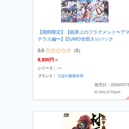
【期間限定】【鏡界上のフラグメント〜ア
テラス編〜】IZUMO全部入りパック
0.0
（0）
8,800円～
シリーズ： ----
ブランド：
でぼの巣製作所
発売日：2026/07/
ID: debo_0155pack