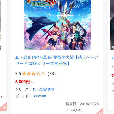
真・恋姫†夢想-革命- 劉旗の大望【萌えゲーア
L
ワード2019 シリーズ賞 受賞】
4
3.6
（33）
8,800円～
シ
シリーズ：
真・恋姫†夢想
ブランド：
BaseSon
05
発売日：2019/07/26
10
ID: next_0266
11