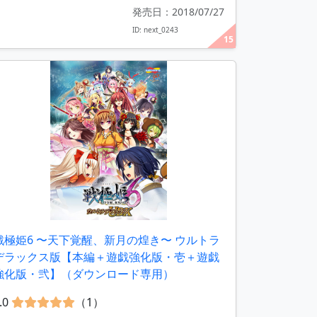
発売日：2018/07/27
ID: next_0243
15
戦極姫6 〜天下覚醒、新月の煌き〜 ウルトラ
デラックス版【本編＋遊戯強化版・壱＋遊戯
強化版・弐】（ダウンロード専用）
.0
（1）