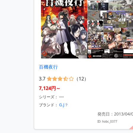
百機夜行
3.7
（12）
7,124円～
シリーズ： ----
ブランド：
G.J？
発売日：2013/04/
ID: hobc_0377