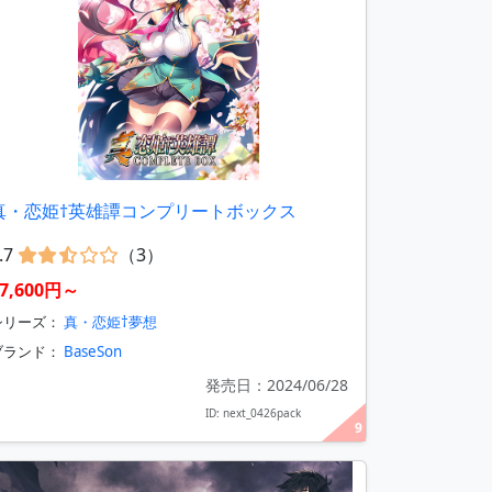
真・恋姫†英雄譚コンプリートボックス
.7
（3）
7,600円～
シリーズ：
真・恋姫†夢想
ブランド：
BaseSon
発売日：2024/06/28
ID: next_0426pack
9