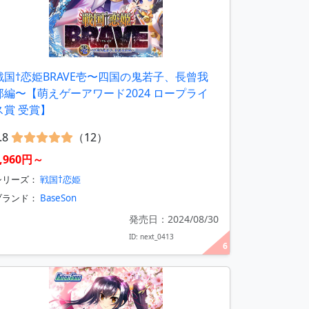
戦国†恋姫BRAVE壱〜四国の鬼若子、長曾我
部編〜【萌えゲーアワード2024 ロープライ
ス賞 受賞】
.8
（12）
3,960円～
シリーズ：
戦国†恋姫
ブランド：
BaseSon
発売日：2024/08/30
ID: next_0413
6