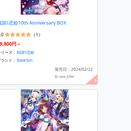
国†恋姫10th Anniversary BOX
.0
（1）
9,800円～
シリーズ：
戦国†恋姫
ブランド：
BaseSon
発売日：2024/02/22
ID: next_0394
3