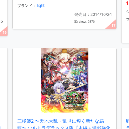
1
ブランド：
light
発売日：2014/10/24
15
ID: views_0370
17
16
ト
三極姫2 〜天地大乱・乱世に煌く新たな覇
遊
龍〜 ウルトラデラックス版【本編＋遊戯強化