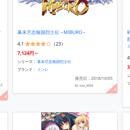
マ
幕末尽忠報国烈士伝 −MIBURO−
4.1
（23）
7,124円～
4
シリーズ：
幕末尽忠報国烈士伝
ブランド：
インレ
発売日：2018/10/05
31
ID: inre_0004
5
4