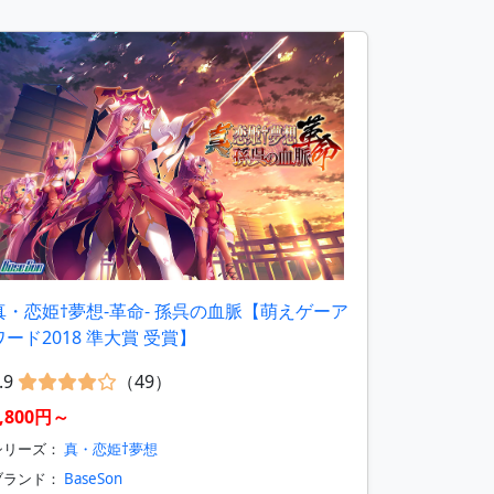
真・恋姫†夢想-革命- 孫呉の血脈【萌えゲーア
ワード2018 準大賞 受賞】
.9
（49）
8,800円～
シリーズ：
真・恋姫†夢想
ブランド：
BaseSon