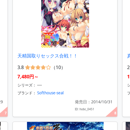
天精国取りセックス合戦！！
3.8
（10）
2
7,480円～
1
シリーズ： ----
ブランド：
Softhouse-seal
29
発売日：2014/10/31
ID: hobc_0451
7
8