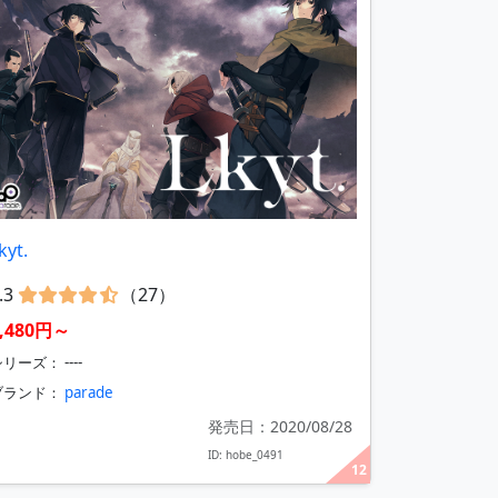
kyt.
.3
（27）
7,480円～
リーズ： ----
ブランド：
parade
発売日：2020/08/28
ID: hobe_0491
12