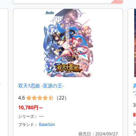
ド
双天†恋姫 ‐至源の王‐
4.6
（22）
3
10,780円～
シリーズ： ----
ブランド：
BaseSon
発売日：2024/09/27