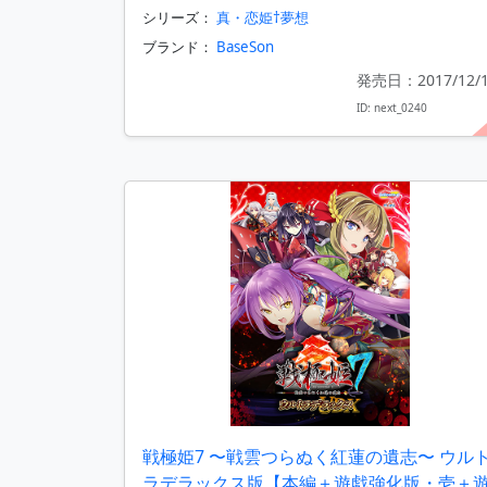
シリーズ：
真・恋姫†夢想
ブランド：
BaseSon
発売日：2017/12/
ID: next_0240
戦極姫7 〜戦雲つらぬく紅蓮の遺志〜 ウル
ラデラックス版【本編＋遊戯強化版・壱＋