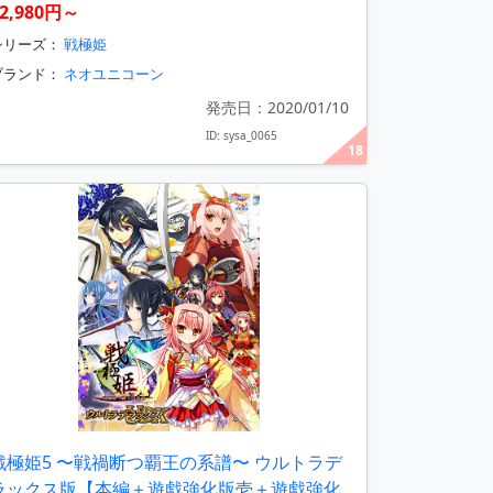
2,980円～
シリーズ：
戦極姫
ブランド：
ネオユニコーン
発売日：2020/01/10
ID: sysa_0065
18
戦極姫5 〜戦禍断つ覇王の系譜〜 ウルトラデ
ラックス版【本編＋遊戯強化版壱＋遊戯強化