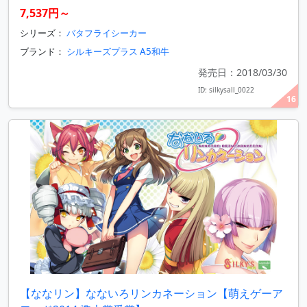
7,537円～
シリーズ：
バタフライシーカー
ブランド：
シルキーズプラス A5和牛
発売日：2018/03/30
ID: silkysall_0022
16
【ななリン】なないろリンカネーション【萌えゲーア