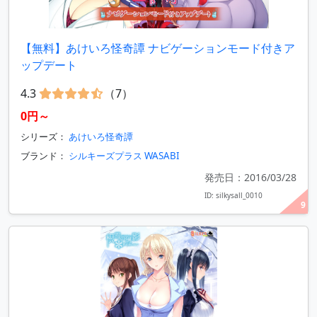
【無料】あけいろ怪奇譚 ナビゲーションモード付きア
ップデート
4.3
（7）
0円～
シリーズ：
あけいろ怪奇譚
ブランド：
シルキーズプラス WASABI
発売日：2016/03/28
ID: silkysall_0010
9