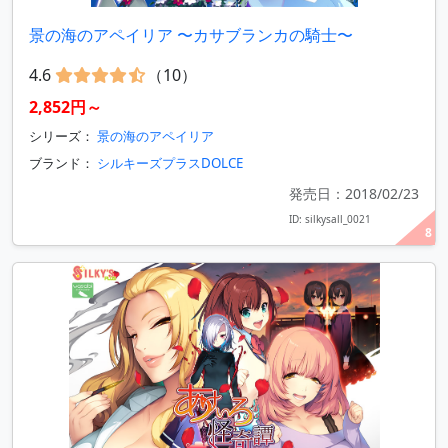
景の海のアペイリア 〜カサブランカの騎士〜
4.6
（10）
2,852円～
シリーズ：
景の海のアペイリア
ブランド：
シルキーズプラスDOLCE
発売日：2018/02/23
ID: silkysall_0021
8