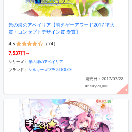
景の海のアペイリア【萌えゲーアワード2017 準大
賞・コンセプトデザイン賞 受賞】
4.5
（74）
7,537円～
シリーズ：
景の海のアペイリア
ブランド：
シルキーズプラスDOLCE
発売日：2017/07/28
ID: silkysall_0016
1