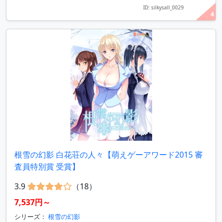
ID: silkysall_0029
4
根雪の幻影 白花荘の人々【萌えゲーアワード2015 審
査員特別賞 受賞】
3.9
（18）
7,537円～
シリーズ：
根雪の幻影