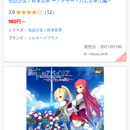
缶詰少女ノ終末世界 〜アナザー＜八乙女華江編＞
3.9
（12）
980円～
シリーズ：
缶詰少女ノ終末世界
ブランド：
シルキーズプラス
発売日：2021/07/30
ID: silkysall_0038
7