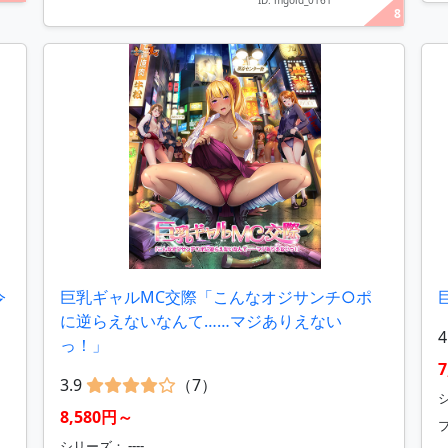
ID: mgold_0161
8
令
巨乳ギャルMC交際「こんなオジサンチ○ポ
に逆らえないなんて……マジありえない
4
っ！」
3.9
（7）
シ
8,580円～
シリーズ： ----