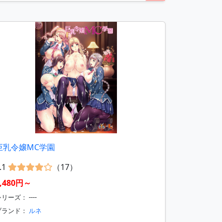
巨乳令嬢MC学園
.1
（17）
7,480円～
リーズ： ----
ブランド：
ルネ