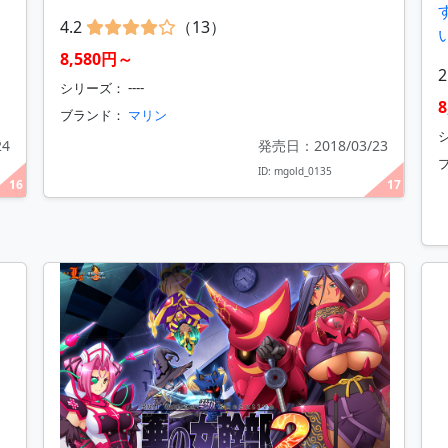
4.2
（13）
8,580円～
2
シリーズ： ----
ブランド：
マリン
シ
24
発売日：2018/03/23
ID: mgold_0135
16
17