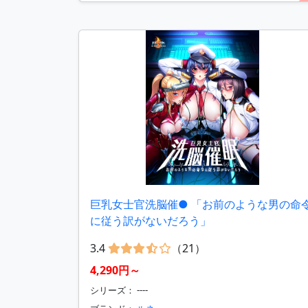
巨乳女士官洗脳催● 「お前のような男の命
に従う訳がないだろう」
3.4
（21）
4,290円～
シリーズ： ----