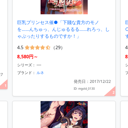
巨乳プリンセス催●「下賤な貴方のモノ
を……んちゅっ、んじゅるるる……れろっ、し
ゃぶったりするものですか！」
4.5
（29）
4
8,580円～
シリーズ： ----
シ
ブランド：
ルネ
27
発売日：2017/12/22
1
ID: mgold_0130
2