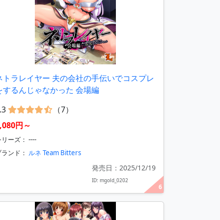
ネトラレイヤー 夫の会社の手伝いでコスプレ
をするんじゃなかった 会場編
.3
（7）
3,080円～
リーズ： ----
ブランド：
ルネ Team Bitters
発売日：2025/12/19
ID: mgold_0202
6