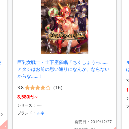
セ
巨乳女戦士・土下座催眠「ちくしょうっ……
アタシはお前の思い通りになんか、ならない
からな……！」
3
3.8
（16）
1
8,580円～
シリーズ： ----
ブランド：
ルネ
22
発売日：2019/12/27
7