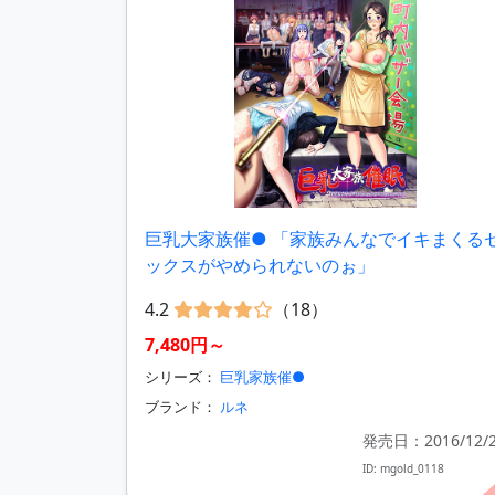
巨乳大家族催● 「家族みんなでイキまくる
ックスがやめられないのぉ」
4.2
（18）
7,480円～
シリーズ：
巨乳家族催●
ブランド：
ルネ
発売日：2016/12/
ID: mgold_0118