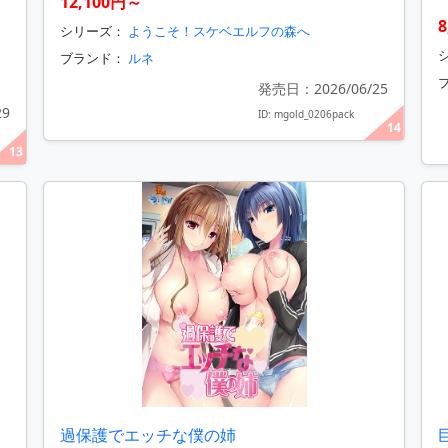
12,100円～
シリーズ：
ようこそ！スケベエルフの森へ
シ
ブランド：
ルネ
発売日：2026/06/25
29
ID: mgold_0206pack
14
13
過保護でエッチな僕の姉