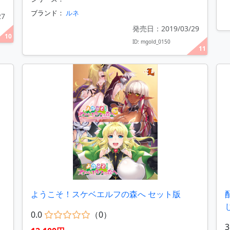
ブランド：
ルネ
27
発売日：2019/03/29
10
ID: mgold_0150
11
ようこそ！スケベエルフの森へ セット版
0.0
（0）
3