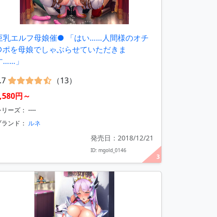
巨乳エルフ母娘催● 「はい……人間様のオチ
○ポを母娘でしゃぶらせていただきま
す……」
.7
（13）
8,580円～
リーズ： ----
ブランド：
ルネ
発売日：2018/12/21
ID: mgold_0146
3