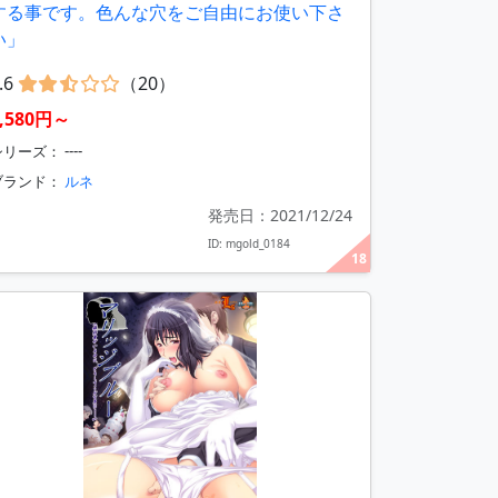
する事です。色んな穴をご自由にお使い下さ
い」
.6
（20）
8,580円～
リーズ： ----
ブランド：
ルネ
発売日：2021/12/24
ID: mgold_0184
18