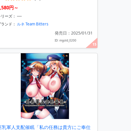
8,580円～
リーズ： ----
ブランド：
ルネ Team Bitters
発売日：2025/01/31
ID: mgold_0200
15
巨乳軍人支配催眠「私の任務は貴方にご奉仕