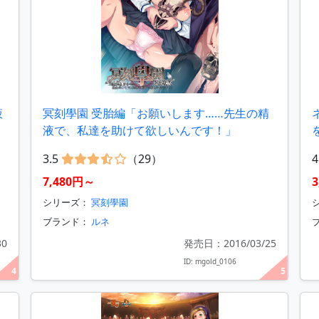
液
冥刻學園 受胎編「お願いします……先生の精
液で、私達を助けて欲しいんです！」
3.5
（29）
4
7,480円～
シリーズ：
冥刻學園
シ
ブランド：
ルネ
30
発売日：2016/03/25
ID: mgold_0106
4
5