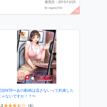
発売日：2015/12/25
ID: mgold_0103
12
配信NTR〜あの動画は流さないって約束した
じゃないですか！？〜
.3
（6）