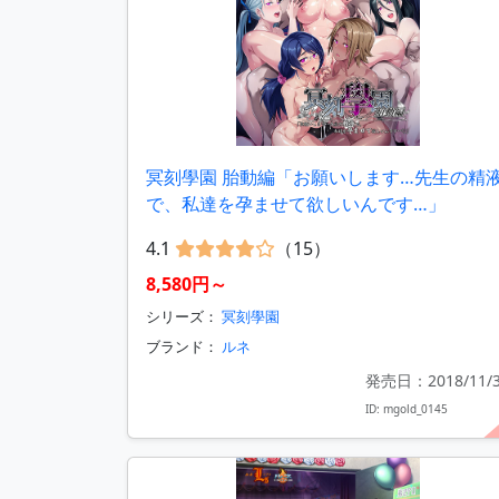
冥刻學園 胎動編「お願いします…先生の精
で、私達を孕ませて欲しいんです…」
4.1
（15）
8,580円～
シリーズ：
冥刻學園
ブランド：
ルネ
発売日：2018/11/
ID: mgold_0145