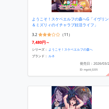
ようこそ！スケベエルフの森へG「イヴリン
＆ミズリィのイチャラブ妊活ライフ」
3.2
（11）
7,480円～
シリーズ：
ようこそ！スケベエルフの森へ
ブランド：
ルネ
発売日：2026/03/
ID: mgold_0205