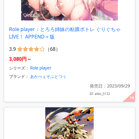
Role player：とろろ姉妹の粘膜ポトレ ぐりぐちゃ
LIVE！ APPEND＋版
3.9
（68）
3,080円～
シリーズ：
Role player
ブランド：
あかべぇそふとつぅ
発売日：2023/09/29
ID: akbs_0132
19