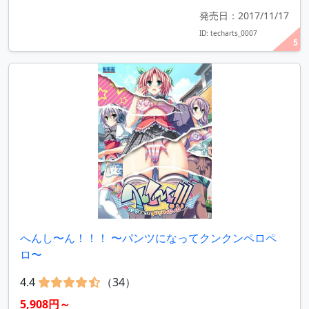
発売日：2017/11/17
ID: techarts_0007
5
へんし〜ん！！！ 〜パンツになってクンクンペロペ
ロ〜
4.4
（34）
5,908円～