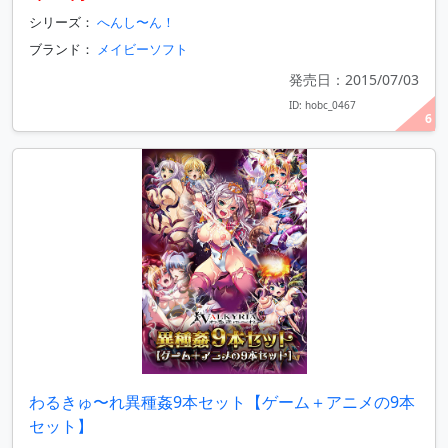
シリーズ：
へんし〜ん！
ブランド：
メイビーソフト
発売日：2015/07/03
ID: hobc_0467
6
わるきゅ〜れ異種姦9本セット【ゲーム＋アニメの9本
セット】