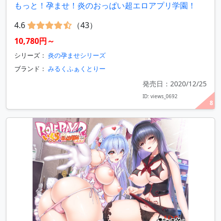
もっと！孕ませ！炎のおっぱい超エロアプリ学園！
4.6
（43）
10,780円～
シリーズ：
炎の孕ませシリーズ
ブランド：
みるくふぁくとりー
発売日：2020/12/25
ID: views_0692
8