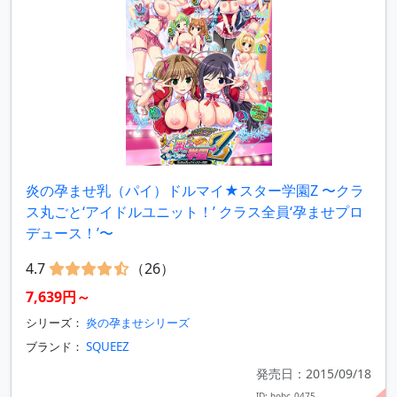
炎の孕ませ乳（パイ）ドルマイ★スター学園Z 〜クラ
ス丸ごと‘アイドルユニット！’ クラス全員‘孕ませプロ
デュース！’〜
4.7
（26）
7,639円～
シリーズ：
炎の孕ませシリーズ
ブランド：
SQUEEZ
発売日：2015/09/18
ID: hobc_0475