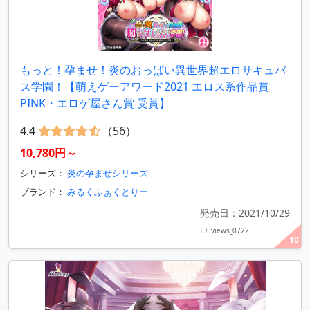
もっと！孕ませ！炎のおっぱい異世界超エロサキュバ
ス学園！【萌えゲーアワード2021 エロス系作品賞
PINK・エロゲ屋さん賞 受賞】
4.4
（56）
10,780円～
シリーズ：
炎の孕ませシリーズ
ブランド：
みるくふぁくとりー
発売日：2021/10/29
ID: views_0722
10