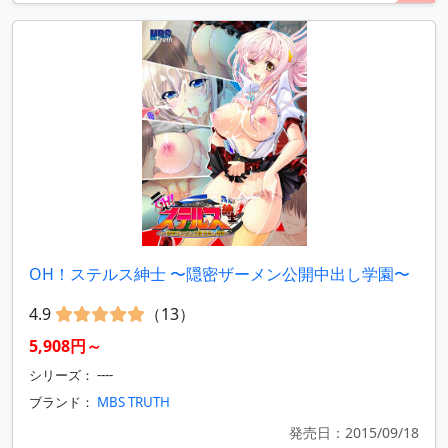
OH！ステルス紳士 〜隠密ザーメン公開中出し学園〜
4.9
（13）
5,908円～
シリーズ： ----
ブランド：
MBS TRUTH
発売日：2015/09/18