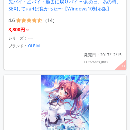
先パイ・乙パイ・過去に戻りパイ 〜あの日、あの時、
SEXしておけば良かった〜【Windows10対応版】
4.6
（14）
3,800円～
シリーズ： ----
ブランド：
OLE-M
発売日：2017/12/15
ID: techarts_0012
27