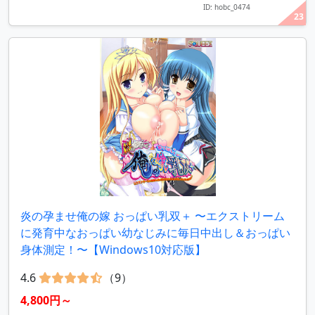
ID: hobc_0474
23
炎の孕ませ俺の嫁 おっぱい乳双＋ 〜エクストリーム
に発育中なおっぱい幼なじみに毎日中出し＆おっぱい
身体測定！〜【Windows10対応版】
4.6
（9）
4,800円～