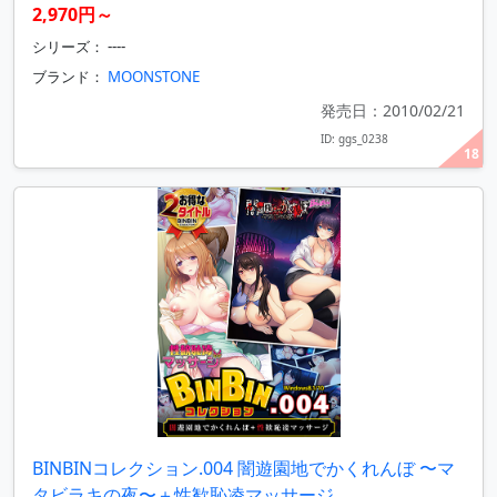
2,970円～
シリーズ： ----
ブランド：
MOONSTONE
発売日：2010/02/21
ID: ggs_0238
18
BINBINコレクション.004 闇遊園地でかくれんぼ 〜マ
タビラキの夜〜＋性歓恥凌マッサージ