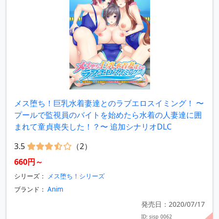
メス堕ち！巨乳水着妻達とのラブエロスイミング！ 〜
プールで監視員のバイトを始めたら水着の人妻達に囲
まれて童貞喪失した！？〜 追加シナリオDLC
3.5
（2）
660円～
シリーズ：
メス堕ち！シリーズ
ブランド：
Anim
発売日：2020/07/17
ID: sisp_0062