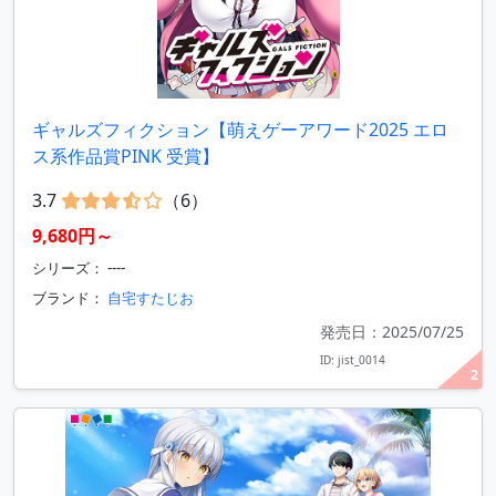
ギャルズフィクション【萌えゲーアワード2025 エロ
ス系作品賞PINK 受賞】
3.7
（6）
9,680円～
シリーズ： ----
ブランド：
自宅すたじお
発売日：2025/07/25
ID: jist_0014
2