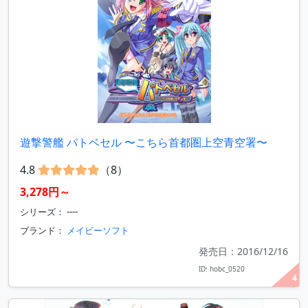
遊撃警艦 パトベセル 〜こちら首都圏上空青空署〜
4.8
（8）
3,278円～
シリーズ： ----
ブランド：
メイビーソフト
発売日：2016/12/16
ID: hobc_0520
4