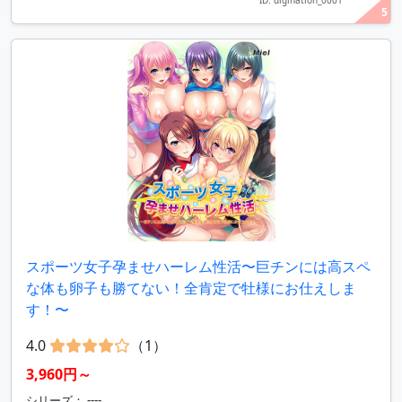
ID: digination_0001
5
スポーツ女子孕ませハーレム性活〜巨チンには高スペ
な体も卵子も勝てない！全肯定で牡様にお仕えしま
す！〜
4.0
（1）
3,960円～
シリーズ： ----