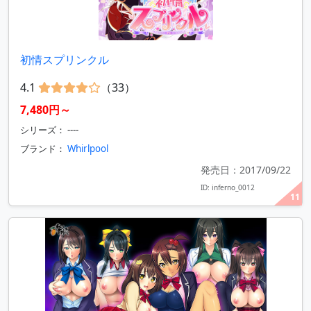
初情スプリンクル
4.1
（33）
7,480円～
シリーズ： ----
ブランド：
Whirlpool
発売日：2017/09/22
ID: inferno_0012
11