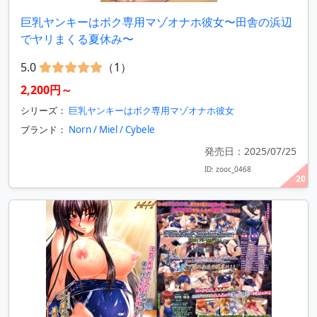
巨乳ヤンキーはボク専用マゾオナホ彼女〜田舎の浜辺
でヤリまくる夏休み〜
5.0
（1）
2,200円～
シリーズ：
巨乳ヤンキーはボク専用マゾオナホ彼女
ブランド：
Norn / Miel / Cybele
発売日：2025/07/25
ID: zooc_0468
20