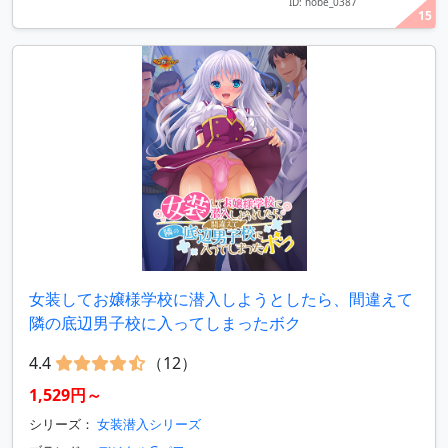
ID: hobe_0387
15
女装してお嬢様学校に潜入しようとしたら、間違えて
隣の底辺男子校に入ってしまったボク
4.4
（12）
1,529円～
シリーズ：
女装潜入シリーズ