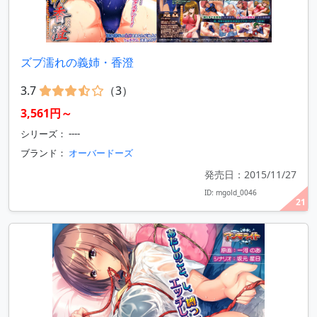
ズブ濡れの義姉・香澄
3.7
（3）
3,561円～
シリーズ： ----
ブランド：
オーバードーズ
発売日：2015/11/27
ID: mgold_0046
21