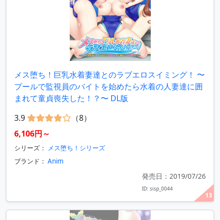
メス堕ち！巨乳水着妻達とのラブエロスイミング！ 〜
プールで監視員のバイトを始めたら水着の人妻達に囲
まれて童貞喪失した！？〜 DL版
3.9
（8）
6,106円～
シリーズ：
メス堕ち！シリーズ
ブランド：
Anim
発売日：2019/07/26
ID: sisp_0044
13