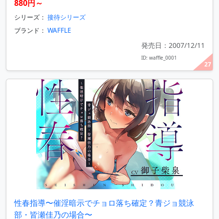
880円～
シリーズ：
接待シリーズ
ブランド：
WAFFLE
発売日：2007/12/11
ID: waffle_0001
27
性春指導〜催淫暗示でチョロ落ち確定？青ジョ競泳
部・皆瀬佳乃の場合〜