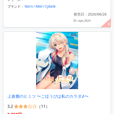
ブランド：
Norn / Miel / Cybele
発売日：2026/06/26
ID: cape_0024
6
上倉雛のヒミツ 〜ごほうびは私のカラダ♪〜
3.2
（11）