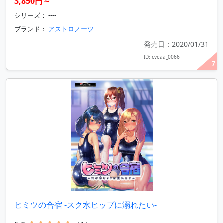
3,850円～
シリーズ： ----
ブランド：
アストロノーツ
発売日：2020/01/31
ID: cveaa_0066
7
ヒミツの合宿 ‐スク水ヒップに溺れたい‐