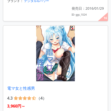
ブランド：
デジタルGパワー
発売日：2016/01/29
ID: ggs_1024
16
電マ女と性感男
4.3
（4）
3,960円～