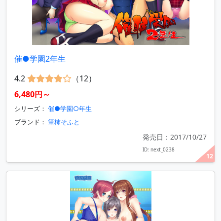
催●学園2年生
4.2
（12）
6,480円～
シリーズ：
催●学園○年生
ブランド：
筆柿そふと
発売日：2017/10/27
ID: next_0238
12