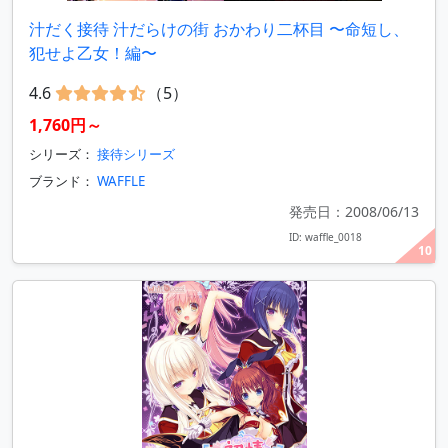
汁だく接待 汁だらけの街 おかわり二杯目 〜命短し、
犯せよ乙女！編〜
4.6
（5）
1,760円～
シリーズ：
接待シリーズ
ブランド：
WAFFLE
発売日：2008/06/13
ID: waffle_0018
10