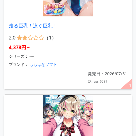
走る巨乳！泳ぐ巨乳！
2.0
（1）
4,378円～
シリーズ： ----
ブランド：
ももはなソフト
発売日：2026/07/31
ID: russ_0391
1