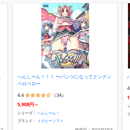
え
へんし〜ん！！！ 〜パンツになってクンクン
ペロペロ〜
4
4.4
（34）
1
5,908円～
シリーズ：
へんし〜ん！
ブランド：
メイビーソフト
17
発売日：2015/07/03