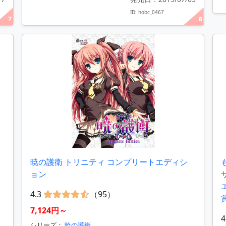
ID: hobc_0467
7
8
リ
暁の護衛 トリニティ コンプリートエディシ
ョン
4.3
（95）
7,124円～
4
シリーズ：
暁の護衛