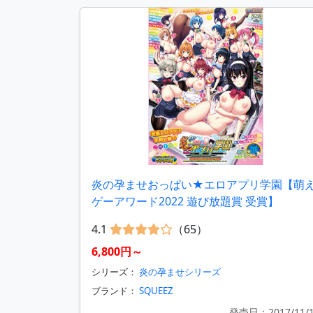
炎の孕ませおっぱい★エロアプリ学園【萌
ゲーアワード2022 遊び放題賞 受賞】
4.1
（65）
6,800円～
シリーズ：
炎の孕ませシリーズ
ブランド：
SQUEEZ
発売日：2017/11/