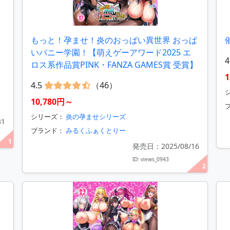
もっと！孕ませ！炎のおっぱい異世界 おっぱ
いバニー学園！【萌えゲーアワード2025 エ
4
ロス系作品賞PINK・FANZA GAMES賞 受賞】
1
4.5
（46）
10,780円～
シリーズ：
炎の孕ませシリーズ
31
ブランド：
みるくふぁくとりー
1
発売日：2025/08/16
ID: views_0943
2