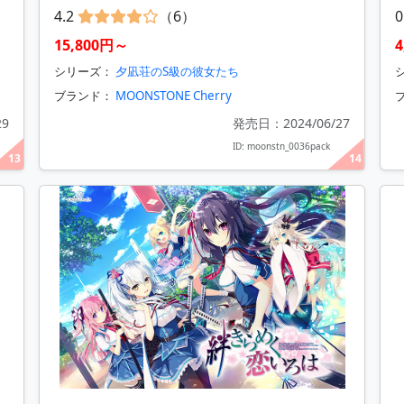
4.2
（6）
0
15,800円～
シリーズ：
夕凪荘のS級の彼女たち
ブランド：
MOONSTONE Cherry
29
発売日：2024/06/27
ID: moonstn_0036pack
13
14