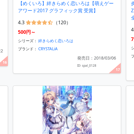
【めくいろ】絆きらめく恋いろは【萌えゲー
アワード2017 グラフィック賞 受賞】
4.3
（120）
4
500円～
シリーズ：
絆きらめく恋いろは
ブランド：
CRYSTALiA
22
発売日：2018/03/06
16
ID: spal_0128
17