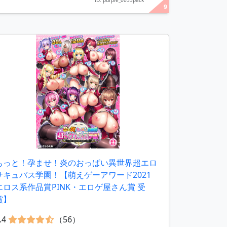
ID: purple_0033pack
9
もっと！孕ませ！炎のおっぱい異世界超エロ
サキュバス学園！【萌えゲーアワード2021
エロス系作品賞PINK・エロゲ屋さん賞 受
賞】
.4
（56）