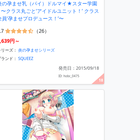
炎の孕ませ乳（パイ）ドルマイ★スター学園
Z 〜クラス丸ごと‘アイドルユニット！’ クラス
全員‘孕ませプロデュース！’〜
.7
（26）
7,639円～
シリーズ：
炎の孕ませシリーズ
ブランド：
SQUEEZ
発売日：2015/09/18
ID: hobc_0475
18