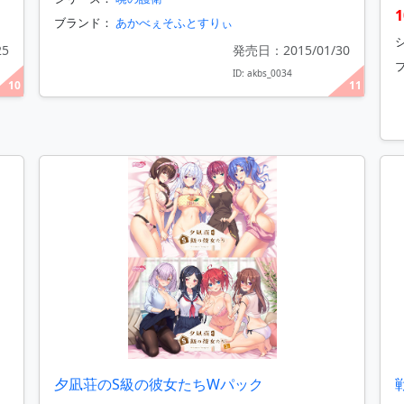
1
ブランド：
あかべぇそふとすりぃ
25
発売日：2015/01/30
ID: akbs_0034
10
11
夕凪荘のS級の彼女たちWパック