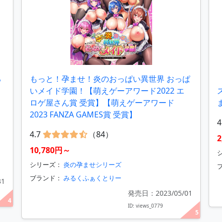
る
もっと！孕ませ！炎のおっぱい異世界 おっぱ
いメイド学園！【萌えゲーアワード2022 エ
ロゲ屋さん賞 受賞】【萌えゲーアワード
2023 FANZA GAMES賞 受賞】
4
4.7
（84）
10,780円～
シ
シリーズ：
炎の孕ませシリーズ
ブランド：
みるくふぁくとりー
31
発売日：2023/05/01
4
ID: views_0779
5