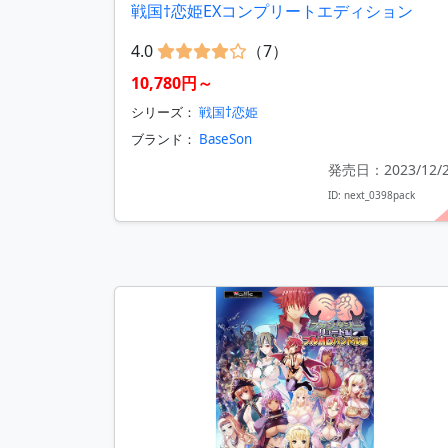
戦国†恋姫EXコンプリートエディション
4.0
（7）
10,780円～
シリーズ：
戦国†恋姫
ブランド：
BaseSon
発売日：2023/12/
ID: next_0398pack