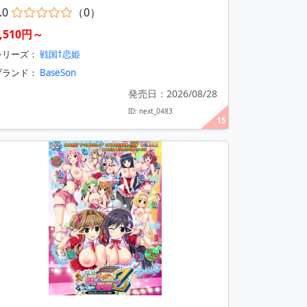
.0
（0）
4,510円～
シリーズ：
戦国†恋姫
ブランド：
BaseSon
発売日：2026/08/28
ID: next_0483
15