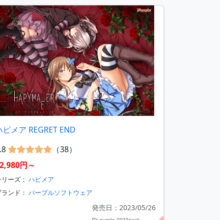
ハピメア REGRET END
.8
（38）
2,980円～
シリーズ：
ハピメア
ブランド：
パープルソフトウェア
発売日：2023/05/26