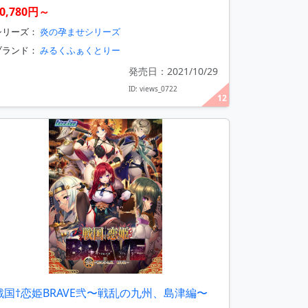
0,780円～
シリーズ：
炎の孕ませシリーズ
ブランド：
みるくふぁくとりー
発売日：2021/10/29
ID: views_0722
12
戦国†恋姫BRAVE弐〜戦乱の九州、島津編〜