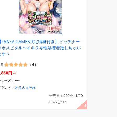
【FANZA GAMES限定特典付き】ビッチナー
スホスピタル〜イキヌキ性処理看護しちゃい
ます〜
.8
（4）
2,860円～
リーズ： ----
ブランド：
わるきゅ〜れ
発売日：2024/11/29
ID: odin_0117
6