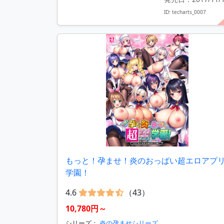
ID: techarts_0007
もっと！孕ませ！炎のおっぱい超エロアプ
学園！
4.6
（43）
10,780円～
シリーズ：
炎の孕ませシリーズ