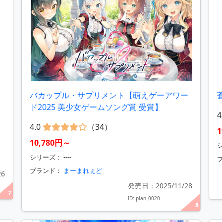
バカップル・サプリメント【萌えゲーアワー
ド2025 美少女ゲームソング賞 受賞】
4
4.0
（34）
1
10,780円～
シリーズ： ----
ブランド：
まーまれぇど
26
発売日：2025/11/28
7
ID: plan_0020
8