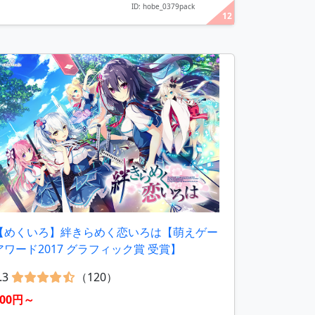
ID: hobe_0379pack
12
【めくいろ】絆きらめく恋いろは【萌えゲー
アワード2017 グラフィック賞 受賞】
.3
（120）
500円～