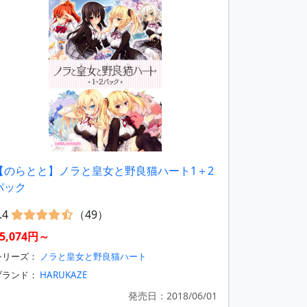
【のらとと】ノラと皇女と野良猫ハート1＋2
パック
.4
（49）
5,074円～
シリーズ：
ノラと皇女と野良猫ハート
ブランド：
HARUKAZE
発売日：2018/06/01