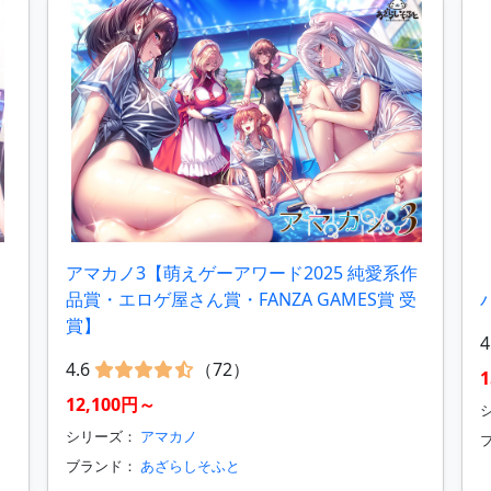
アマカノ3【萌えゲーアワード2025 純愛系作
品賞・エロゲ屋さん賞・FANZA GAMES賞 受
賞】
4
4.6
（72）
1
12,100円～
シリーズ：
アマカノ
ブランド：
あざらしそふと