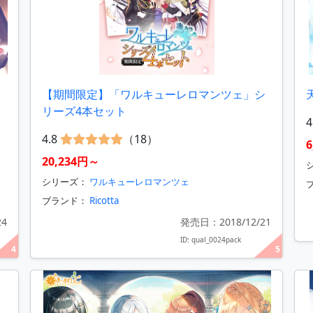
【期間限定】「ワルキューレロマンツェ」シ
リーズ4本セット
4
4.8
（18）
20,234円～
シ
シリーズ：
ワルキューレロマンツェ
ブランド：
Ricotta
24
発売日：2018/12/21
ID: qual_0024pack
4
5