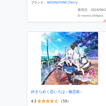
ブランド：
MOONSTONE Cherry
発売日：2024/06/
ID: moonstn_0036pack
絆きらめく恋いろは −椿恋歌−
4.3
（59）