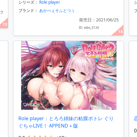
シリーズ：
Role player
ブランド：
あかべぇそふとつぅ
27
発売日：2021/06/25
13
ID: akbs_0126
14
Role player：とろろ姉妹の粘膜ポトレ ぐり
ぐちゃLIVE！ APPEND＋版
0