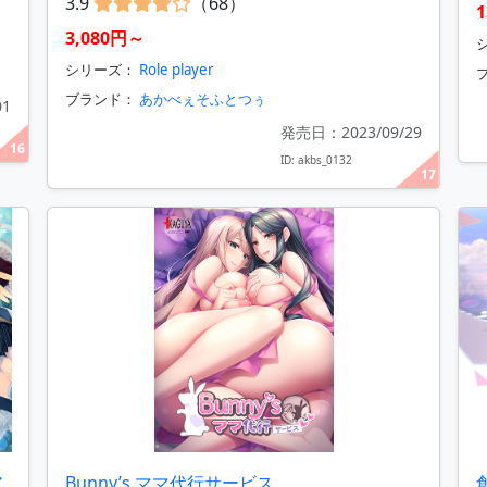
3.9
（68）
1
3,080円～
シリーズ：
Role player
ブランド：
あかべぇそふとつぅ
01
発売日：2023/09/29
16
ID: akbs_0132
17
ア
Bunny’s ママ代行サービス