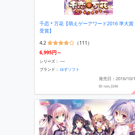
千恋＊万花【萌えゲーアワード2016 準大賞
受賞】
4.2
（111）
6,995円～
シリーズ： ----
ブランド：
ゆずソフト
発売日：2016/10/
ID: russ_0206