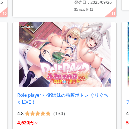
25
発売日：2025/09/26
ID: next_0452
10
11
Role player:小粥姉妹の粘膜ポトレ ぐりぐち
ゃLIVE！
4.8
（134）
4
4,620円～