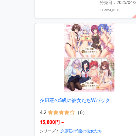
発売日：2025/04/
ID: akbs_0135
夕凪荘のS級の彼女たちWパック
4.2
（6）
15,800円～
シリーズ：
夕凪荘のS級の彼女たち