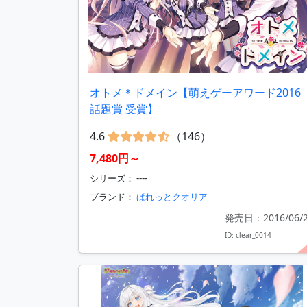
オトメ＊ドメイン【萌えゲーアワード2016
話題賞 受賞】
4.6
（146）
7,480円～
シリーズ： ----
ブランド：
ぱれっとクオリア
発売日：2016/06/
ID: clear_0014