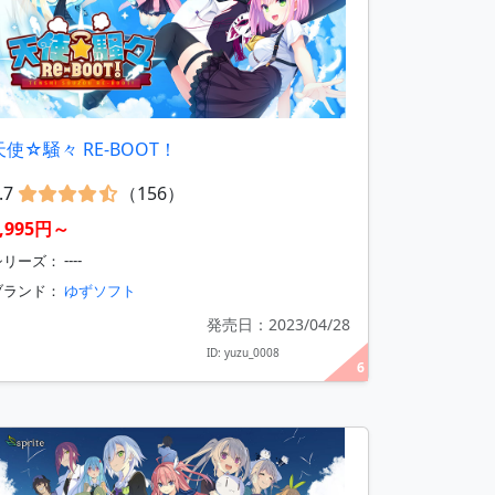
天使☆騒々 RE-BOOT！
.7
（156）
6,995円～
リーズ： ----
ブランド：
ゆずソフト
発売日：2023/04/28
ID: yuzu_0008
6