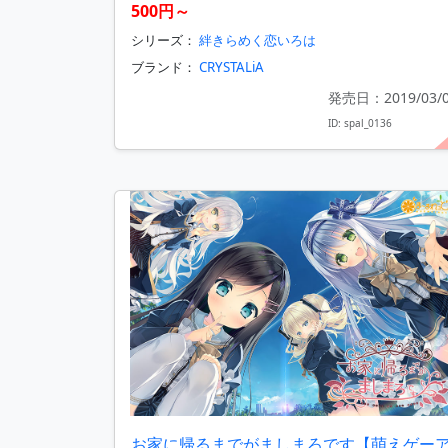
500円～
シリーズ：
絆きらめく恋いろは
ブランド：
CRYSTALiA
発売日：2019/03/
ID: spal_0136
お家に帰るまでがましまろです【萌えゲー