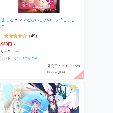
ままごと 〜ママとないしょのエッチしまし
ょ〜
.1
（49）
7,980円～
リーズ： ----
ブランド：
アトリエかぐや
発売日：2019/11/29
ID: cveaa_0064
3