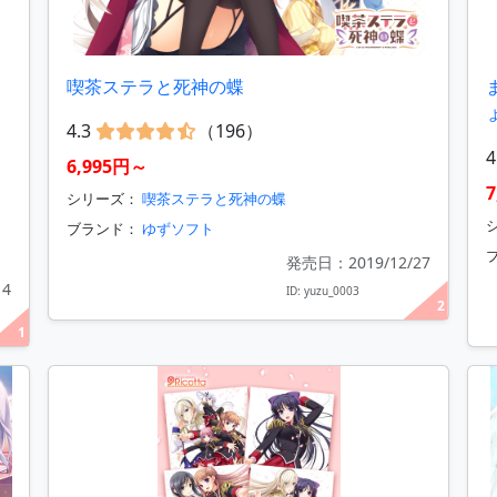
喫茶ステラと死神の蝶
4.3
（196）
4
6,995円～
シリーズ：
喫茶ステラと死神の蝶
シ
ブランド：
ゆずソフト
発売日：2019/12/27
14
ID: yuzu_0003
2
1