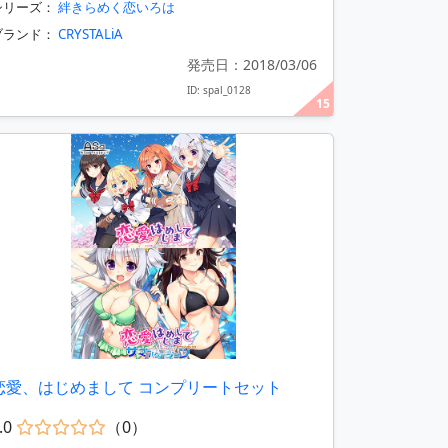
シリーズ：
絆きらめく恋いろは
ブランド：
CRYSTALiA
発売日：2018/03/06
ID: spal_0128
15
恋愛、はじめまして コンプリートセット
.0
（0）