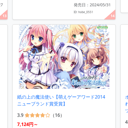
27
発売日：2024/05/31
ID: hobe_0551
13
14
紙の上の魔法使い【萌えゲーアワード2014
ニューブランド賞受賞】
3.9
（16）
4
7,124円～