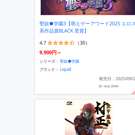
聖奴●学園3【萌えゲーアワード2025 エロ
系作品賞BLACK 受賞】
4.7
（30）
9,900円～
シリーズ：
聖奴●学園
ブランド：
Liquid
発売日：2025/09/
ID: next_0444