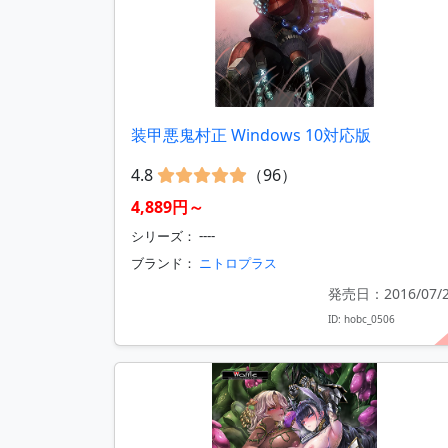
装甲悪鬼村正 Windows 10対応版
4.8
（96）
4,889円～
シリーズ： ----
ブランド：
ニトロプラス
発売日：2016/07/
ID: hobc_0506