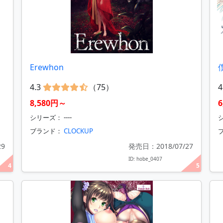
Erewhon
4.3
（75）
4
8,580円～
シリーズ： ----
シ
ブランド：
CLOCKUP
29
発売日：2018/07/27
ID: hobe_0407
4
5