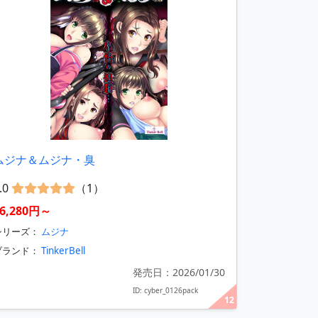
ムジナ＆ムジナ・臭
.0
（1）
6,280円～
シリーズ：
ムジナ
ブランド：
TinkerBell
発売日：2026/01/30
ID: cyber_0126pack
12