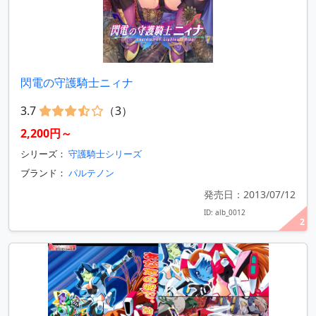
閃電の守護騎士ニィナ
3.7
（3）
2,200円～
シリーズ：
守護騎士シリーズ
ブランド：
パルテノン
発売日：2013/07/12
ID: alb_0012
2