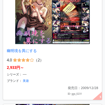
幽明境を異にする
4.0
（2）
2,933円～
シリーズ： ----
ブランド：
美遊
発売日：2009/12/28
ID: ggs_0231
5