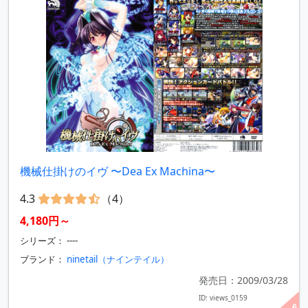
機械仕掛けのイヴ 〜Dea Ex Machina〜
4.3
（4）
4,180円～
シリーズ： ----
ブランド：
ninetail（ナインテイル）
発売日：2009/03/28
ID: views_0159
6