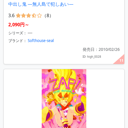
中出し鬼 ―無人島で犯しあい―
3.6
（8）
2,090円～
シリーズ： ----
ブランド：
Softhouse-seal
発売日：2010/02/26
ID: high_0028
11