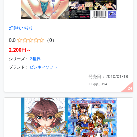
幻獣いぢり
0.0
（0）
2,200円～
シリーズ：
G世界
ブランド：
ピンキィソフト
発売日：2010/01/18
ID: ggs_0194
24