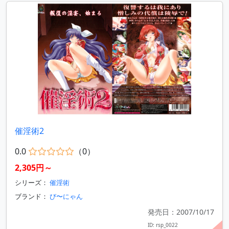
催淫術2
0.0
（0）
2,305円～
シリーズ：
催淫術
ブランド：
び〜にゃん
発売日：2007/10/17
ID: rsp_0022