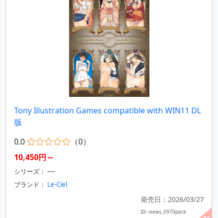
Tony Illustration Games compatible with WIN11 DL
版
0.0
（0）
10,450円～
シリーズ： ----
ブランド：
Le-Ciel
発売日：2026/03/27
ID: views_0970pack