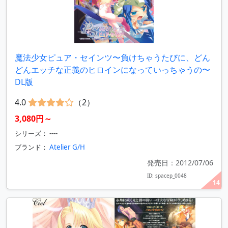
魔法少女ピュア・セインツ〜負けちゃうたびに、どん
どんエッチな正義のヒロインになっていっちゃうの〜
DL版
4.0
（2）
3,080円～
シリーズ： ----
ブランド：
Atelier G/H
発売日：2012/07/06
ID: spacep_0048
14