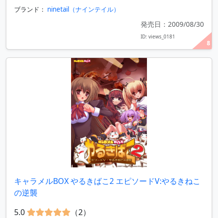
ブランド：
ninetail（ナインテイル）
発売日：2009/08/30
ID: views_0181
8
キャラメルBOX やるきばこ2 エピソードV:やるきねこ
の逆襲
5.0
（2）