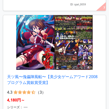
ID: spal_0059
7
天ツ風〜傀儡陣風帖〜【美少女ゲームアワード2008
プログラム賞銀賞受賞】
4.3
（3）
4,180円～
シリーズ： ----