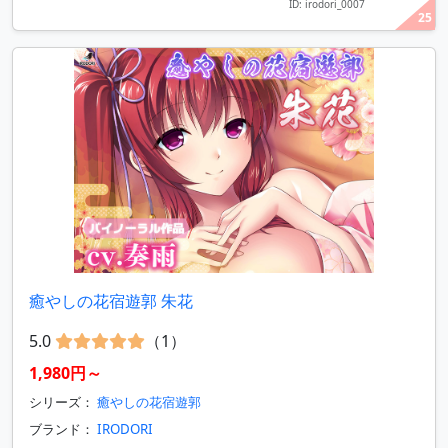
ID: irodori_0007
25
癒やしの花宿遊郭 朱花
5.0
（1）
1,980円～
シリーズ：
癒やしの花宿遊郭
ブランド：
IRODORI