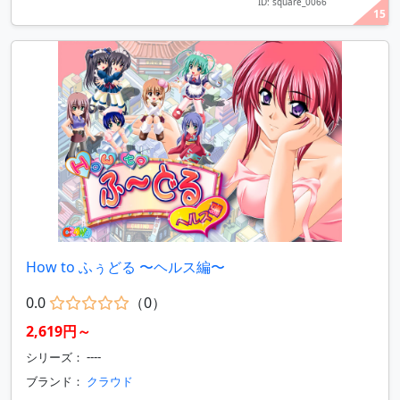
ID: square_0066
15
How to ふぅどる 〜ヘルス編〜
0.0
（0）
2,619円～
シリーズ： ----
ブランド：
クラウド