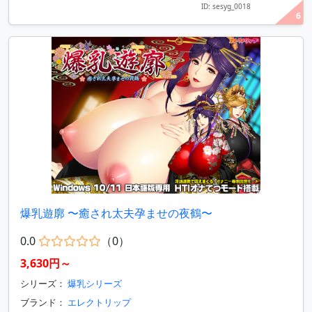
ID: sesyg_0018
6
爆乳遊廓 〜癒され太夫孕ませの夜鶴〜
0.0
（0）
3,630円～
シリーズ：
爆乳シリーズ
ブランド：
エレクトリップ