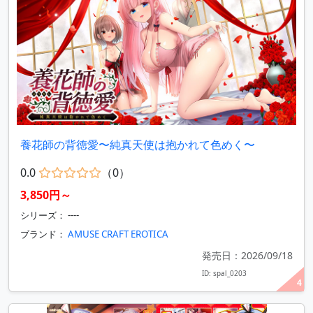
養花師の背徳愛〜純真天使は抱かれて色めく〜
0.0
（0）
3,850円～
シリーズ： ----
ブランド：
AMUSE CRAFT EROTICA
発売日：2026/09/18
ID: spal_0203
4