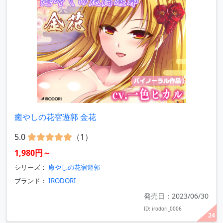
癒やしの花宿遊郭 金花
5.0
（1）
1,980円～
シリーズ：
癒やしの花宿遊郭
ブランド：
IRODORI
発売日：2023/06/30
ID: irodori_0006
24