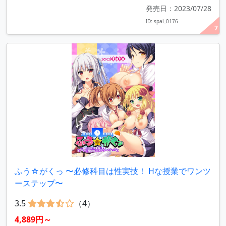
発売日：2023/07/28
ID: spal_0176
7
ふう☆がくっ 〜必修科目は性実技！ Hな授業でワンツ
ーステップ〜
3.5
（4）
4,889円～