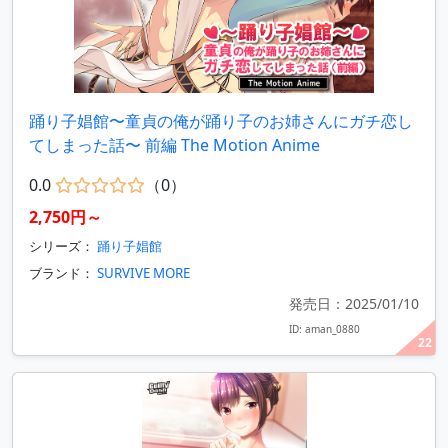
踊り子娼館〜童貞の俺が踊り子のお姉さんにガチ恋し
てしまった話〜 前編 The Motion Anime
0.0
（0）
2,750円～
シリーズ：
踊り子娼館
ブランド：
SURVIVE MORE
発売日：2025/01/10
ID: aman_0880
22