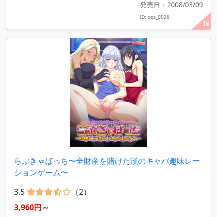
発売日：2008/03/09
ID: ggs_0026
16
らぶきゃばっち〜全財産を賭けた漢のキャバ趣味レー
ションゲーム〜
3.5
（2）
3,960円～