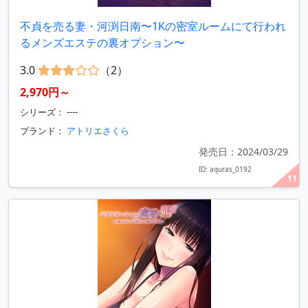
不貞を売る妻・河渕日南〜1Kの密室ルームにて行われ
るメンズエステの裏オプション〜
3.0
（2）
2,970円～
シリーズ： ----
ブランド：
アトリエさくら
発売日：2024/03/29
ID: aquras_0192
11