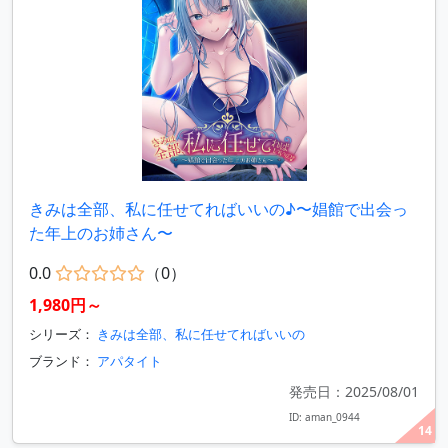
きみは全部、私に任せてればいいの♪〜娼館で出会っ
た年上のお姉さん〜
0.0
（0）
1,980円～
シリーズ：
きみは全部、私に任せてればいいの
ブランド：
アパタイト
発売日：2025/08/01
ID: aman_0944
14