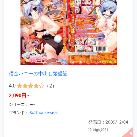
借金バニーの中出し繁盛記
4.0
（2）
2,090円～
シリーズ： ----
ブランド：
Softhouse-seal
発売日：2009/12/04
ID: high_0021
5