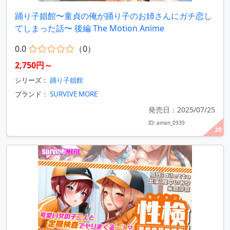
踊り子娼館〜童貞の俺が踊り子のお姉さんにガチ恋し
てしまった話〜 後編 The Motion Anime
0.0
（0）
2,750円～
シリーズ：
踊り子娼館
ブランド：
SURVIVE MORE
発売日：2025/07/25
ID: aman_0939
20