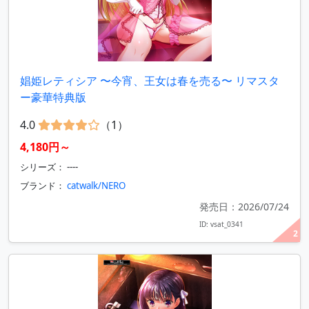
娼姫レティシア 〜今宵、王女は春を売る〜 リマスタ
ー豪華特典版
4.0
（1）
4,180円～
シリーズ： ----
ブランド：
catwalk/NERO
発売日：2026/07/24
ID: vsat_0341
2