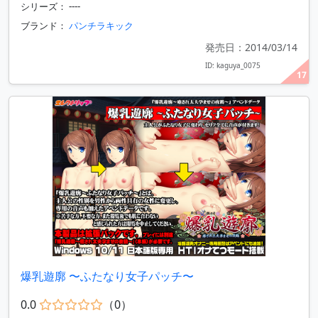
シリーズ： ----
ブランド：
パンチラキック
発売日：2014/03/14
ID: kaguya_0075
17
爆乳遊廓 〜ふたなり女子パッチ〜
0.0
（0）