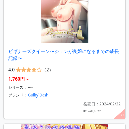
ビギナーズクイーン〜ジュンが良嬢になるまでの成長
記録〜
4.0
（2）
1,760円～
シリーズ： ----
ブランド：
Guilty`Dash
発売日：2024/02/22
ID: will_0322
23