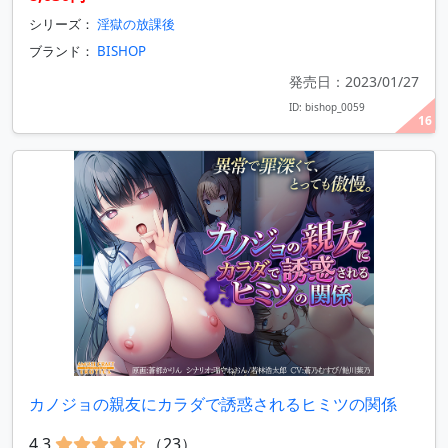
シリーズ：
淫獄の放課後
ブランド：
BISHOP
発売日：2023/01/27
ID: bishop_0059
16
カノジョの親友にカラダで誘惑されるヒミツの関係
4.3
（23）