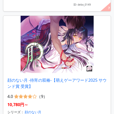
ID: debo_0149
7
顔のない月 ‐待宵の双椿‐【萌えゲーアワード2025 サウ
ンド賞 受賞】
4.0
（9）
10,780円～
シリーズ：
顔のない月