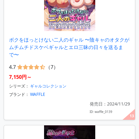
ボクをほっとけない二人のギャル 〜陰キャのオタクが
ムチムチドスケベギャルとエロ三昧の日々を送るま
で〜
4.7
（7）
7,150円～
シリーズ：
ギャルコレクション
ブランド：
WAFFLE
発売日：2024/11/29
ID: waffle_0139
13