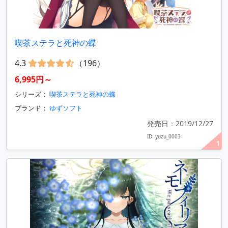
喫茶ステラと死神の蝶
4.3
（196）
6,995円～
シリーズ：
喫茶ステラと死神の蝶
ブランド：
ゆずソフト
発売日：2019/12/27
ID: yuzu_0003
1