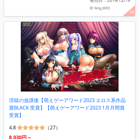
発売日：2014/12/19
ID: feng_0003
15
淫獄の放課後【萌えゲーアワード2023 エロス系作品
賞BLACK 受賞】【萌えゲーアワード2023 1月月間賞
受賞】
4.8
（27）
8,030円～