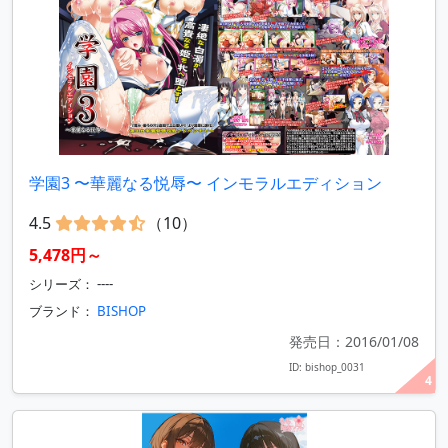
学園3 〜華麗なる悦辱〜 インモラルエディション
4.5
（10）
5,478円～
シリーズ： ----
ブランド：
BISHOP
発売日：2016/01/08
ID: bishop_0031
4