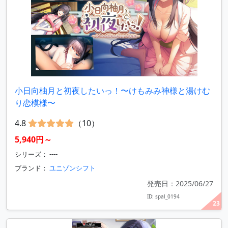
小日向柚月と初夜したいっ！〜けもみみ神様と湯けむ
り恋模様〜
4.8
（10）
5,940円～
シリーズ： ----
ブランド：
ユニゾンシフト
発売日：2025/06/27
ID: spal_0194
23