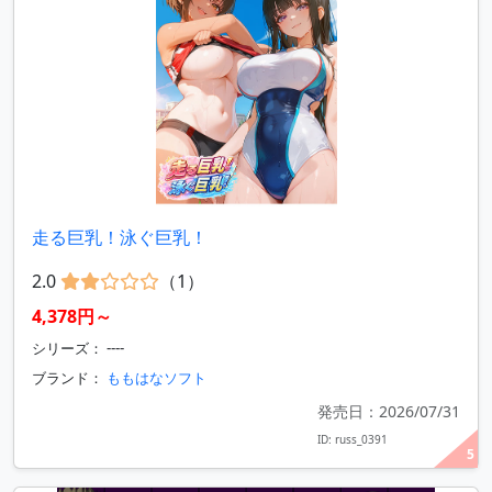
走る巨乳！泳ぐ巨乳！
2.0
（1）
4,378円～
シリーズ： ----
ブランド：
ももはなソフト
発売日：2026/07/31
ID: russ_0391
5