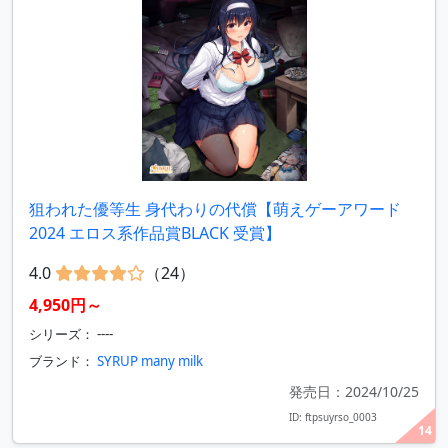
狙われた優等生 身代わりの代償【萌えゲーアワード
2024 エロス系作品賞BLACK 受賞】
4.0
（24）
4,950円～
シリーズ： ----
ブランド：
SYRUP many milk
発売日：2024/10/25
ID: ftpsuyrso_0003
14