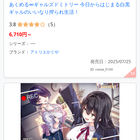
あくめる∞ギャルズドミトリー 今日からはじまる白黒
ギャルのいいなり搾られ生活！
3.8
（5）
6,710円～
シリーズ： ----
ブランド：
アトリエかぐや
発売日：2025/07/25
ID: cveaa_0104
11