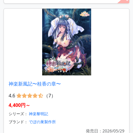
神楽新風記〜桂香の章〜
4.6
（7）
4,400円～
シリーズ：
神楽黎明記
ブランド：
でぼの巣製作所
発売日：2026/05/29