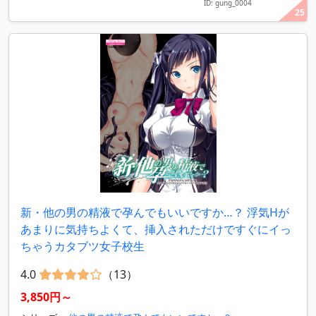
ID: gung_0004
25
新・他の男の精液で孕んでもいいですか…？ 浮気Hが
あまりに気持ちよくて、挿入されただけですぐにイっ
ちゃうカタブツ女子校生
4.0
（13）
3,850円～