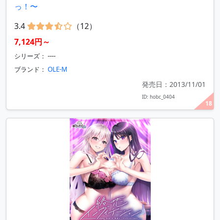
っ！〜
3.4
（12）
7,124円～
シリーズ： ----
ブランド：
OLE-M
発売日：2013/11/01
ID: hobc_0404
18