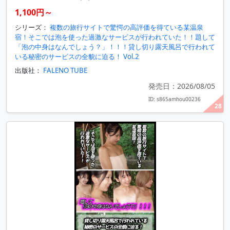
1,100円～
シリーズ：
複数の旅行サイトで驚愕の高評価を得ている某温泉
宿！そこでは泡を使った過激なサービスが行われていた！！題して
「泡の中身はなんでしょう？」！！！貸し切り露天風呂で行われて
いる秘密のサービスの全貌に迫る！ Vol.2
出版社：
FALENO TUBE
発売日：2026/08/05
ID: s865amhou00236
28