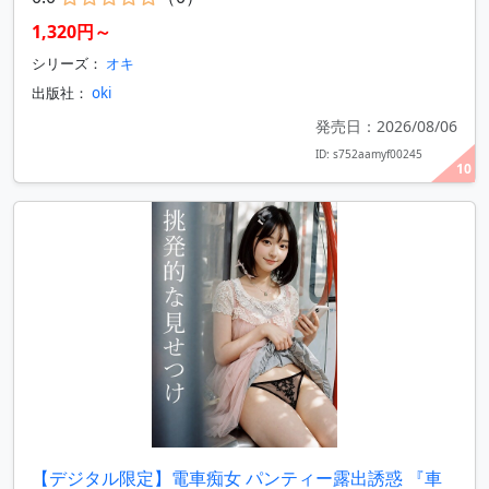
1,320円～
シリーズ：
オキ
出版社：
oki
発売日：2026/08/06
ID: s752aamyf00245
10
【デジタル限定】電車痴女 パンティー露出誘惑 『車