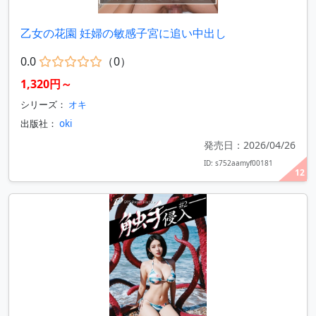
乙女の花園 妊婦の敏感子宮に追い中出し
0.0
（0）
1,320円～
シリーズ：
オキ
出版社：
oki
発売日：2026/04/26
ID: s752aamyf00181
12