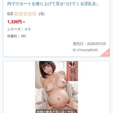
内でスカートを捲り上げて見せつけてくる淫乱女』
0.0
（0）
1,320円～
シリーズ：
オキ
出版社：
oki
発売日：2026/07/29
ID: s752aamyf00240
11