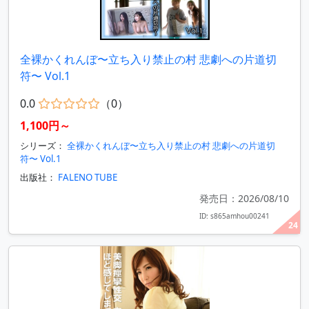
全裸かくれんぼ〜立ち入り禁止の村 悲劇への片道切
符〜 Vol.1
0.0
（0）
1,100円～
シリーズ：
全裸かくれんぼ〜立ち入り禁止の村 悲劇への片道切
符〜 Vol.1
出版社：
FALENO TUBE
発売日：2026/08/10
ID: s865amhou00241
24