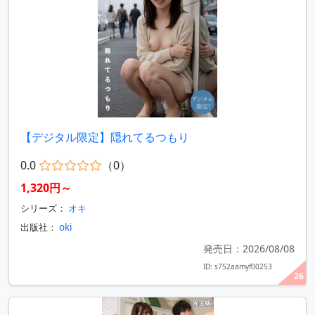
【デジタル限定】隠れてるつもり
0.0
（0）
1,320円～
シリーズ：
オキ
出版社：
oki
発売日：2026/08/08
ID: s752aamyf00253
26