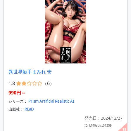
異世界触手まみれ 壱
1.8
（6）
990円～
シリーズ：
Prism Artificial Realistic AI
出版社：
REaD
発売日：2024/12/27
ID: k740aplst07359
18