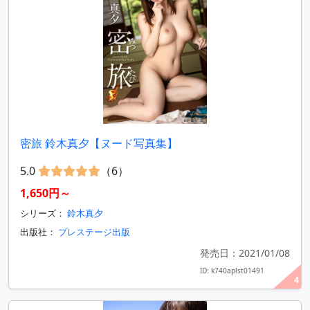
密旅 鈴木真夕【ヌード写真集】
5.0
（6）
1,650円～
シリーズ：
鈴木真夕
出版社：
プレステージ出版
発売日：2021/01/08
ID: k740aplst01491
4