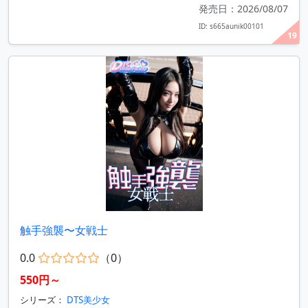
発売日：2026/08/07
ID: s665aunik00101
19
触手強襲〜女戦士
0.0
（0）
550円～
シリーズ：
DTS美少女