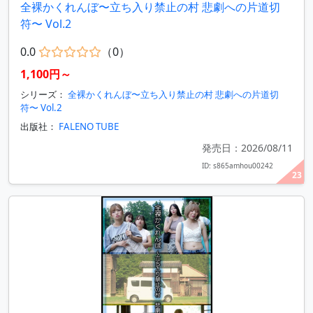
全裸かくれんぼ〜立ち入り禁止の村 悲劇への片道切
符〜 Vol.2
0.0
（0）
1,100円～
シリーズ：
全裸かくれんぼ〜立ち入り禁止の村 悲劇への片道切
符〜 Vol.2
出版社：
FALENO TUBE
発売日：2026/08/11
ID: s865amhou00242
23