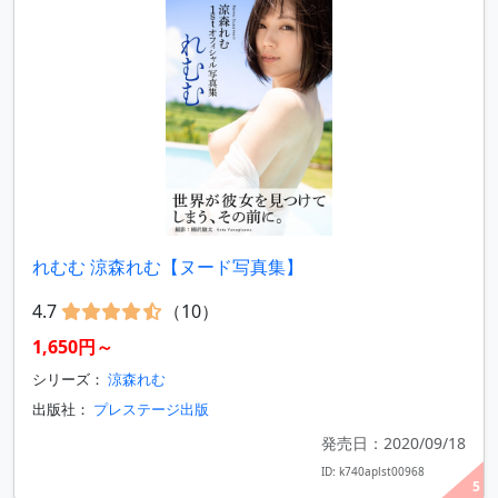
れむむ 涼森れむ【ヌード写真集】
4.7
（10）
1,650円～
シリーズ：
涼森れむ
出版社：
プレステージ出版
発売日：2020/09/18
ID: k740aplst00968
5