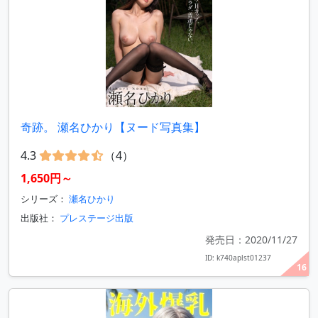
奇跡。 瀬名ひかり【ヌード写真集】
4.3
（4）
1,650円～
シリーズ：
瀬名ひかり
出版社：
プレステージ出版
発売日：2020/11/27
ID: k740aplst01237
16