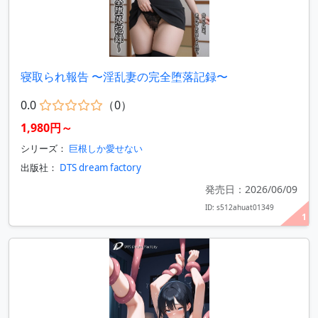
寝取られ報告 〜淫乱妻の完全堕落記録〜
0.0
（0）
1,980円～
シリーズ：
巨根しか愛せない
出版社：
DTS dream factory
発売日：2026/06/09
ID: s512ahuat01349
1