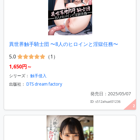
異世界触手騎士団 〜8人のヒロインと淫獄任務〜
5.0
（1）
1,650円～
シリーズ：
触手侵入
出版社：
DTS dream factory
発売日：2025/05/07
ID: s512ahuat01236
2