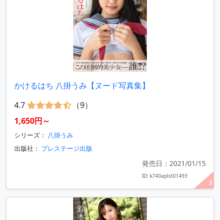
かけるはち 八掛うみ【ヌード写真集】
4.7
（9）
1,650円～
シリーズ：
八掛うみ
出版社：
プレステージ出版
発売日：2021/01/15
ID: k740aplst01493
3