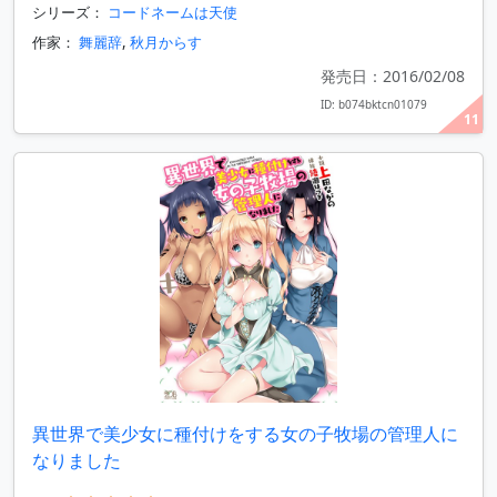
シリーズ：
コードネームは天使
作家：
舞麗辞
,
秋月からす
発売日：2016/02/08
ID: b074bktcn01079
11
異世界で美少女に種付けをする女の子牧場の管理人に
なりました