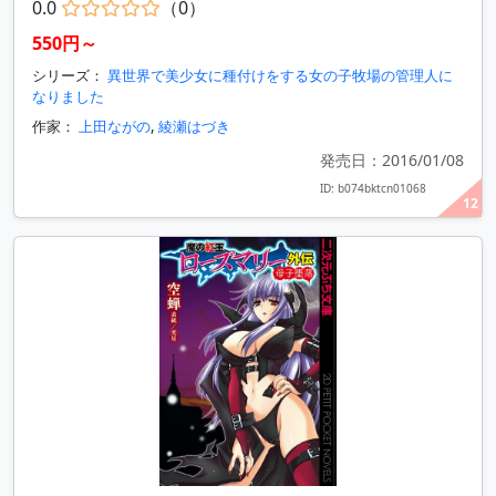
0.0
（0）
550円～
シリーズ：
異世界で美少女に種付けをする女の子牧場の管理人に
なりました
作家：
上田ながの
,
綾瀬はづき
発売日：2016/01/08
ID: b074bktcn01068
12