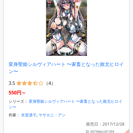
変身聖姫シルヴィアハート 〜家畜となった敗北ヒロイ
ン〜
3.5
（4）
550円～
シリーズ：
変身聖姫シルヴィアハート 〜家畜となった敗北ヒロイ
ン〜
作家：
氷室凛子
,
ヤサカニ・アン
発売日：2017/12/28
ID: b074bktcn01304