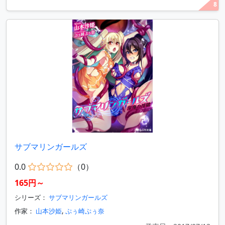
8
サブマリンガールズ
0.0
（0）
165円～
シリーズ：
サブマリンガールズ
作家：
山本沙姫
,
ぷぅ崎ぷぅ奈