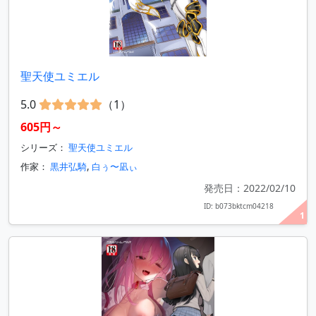
聖天使ユミエル
5.0
（1）
605円～
シリーズ：
聖天使ユミエル
作家：
黒井弘騎
,
白ぅ〜凪ぃ
発売日：2022/02/10
ID: b073bktcm04218
1