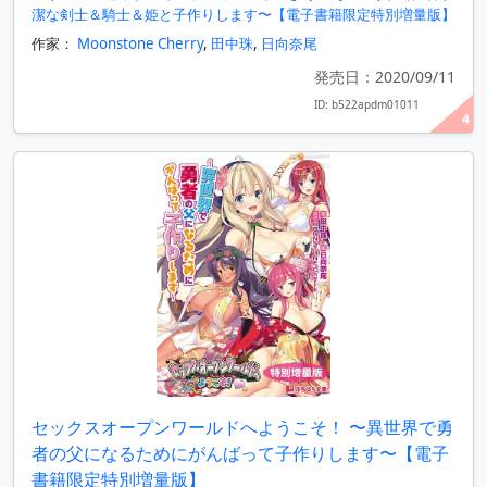
潔な剣士＆騎士＆姫と子作りします〜【電子書籍限定特別増量版】
作家：
Moonstone Cherry
,
田中珠
,
日向奈尾
発売日：2020/09/11
ID: b522apdm01011
4
セックスオープンワールドへようこそ！ 〜異世界で勇
者の父になるためにがんばって子作りします〜【電子
書籍限定特別増量版】