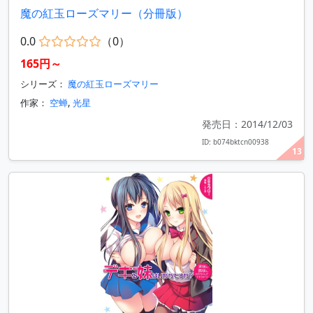
魔の紅玉ローズマリー（分冊版）
0.0
（0）
165円～
シリーズ：
魔の紅玉ローズマリー
作家：
空蝉
,
光星
発売日：2014/12/03
ID: b074bktcn00938
13