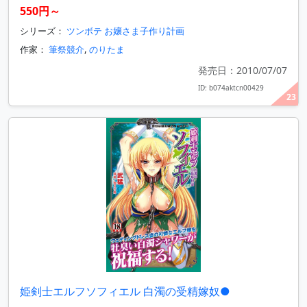
550円～
シリーズ：
ツンボテ お嬢さま子作り計画
作家：
筆祭競介
,
のりたま
発売日：2010/07/07
ID: b074aktcn00429
23
姫剣士エルフソフィエル 白濁の受精嫁奴●