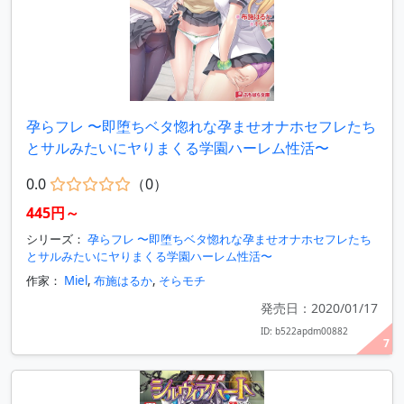
孕らフレ 〜即堕ちベタ惚れな孕ませオナホセフレたち
とサルみたいにヤりまくる学園ハーレム性活〜
0.0
（0）
445円～
シリーズ：
孕らフレ 〜即堕ちベタ惚れな孕ませオナホセフレたち
とサルみたいにヤりまくる学園ハーレム性活〜
作家：
Miel
,
布施はるか
,
そらモチ
発売日：2020/01/17
ID: b522apdm00882
7