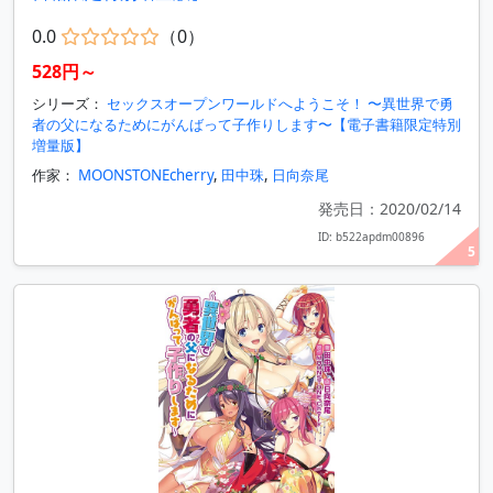
0.0
（0）
528円～
シリーズ：
セックスオープンワールドへようこそ！ 〜異世界で勇
者の父になるためにがんばって子作りします〜【電子書籍限定特別
増量版】
作家：
MOONSTONEcherry
,
田中珠
,
日向奈尾
発売日：2020/02/14
ID: b522apdm00896
5