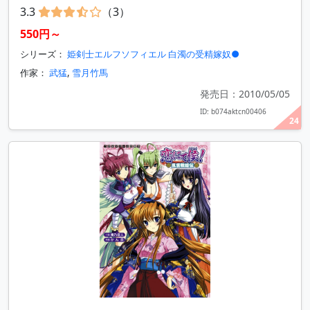
3.3
（3）
550円～
シリーズ：
姫剣士エルフソフィエル 白濁の受精嫁奴●
作家：
武猛
,
雪月竹馬
発売日：2010/05/05
ID: b074aktcn00406
24