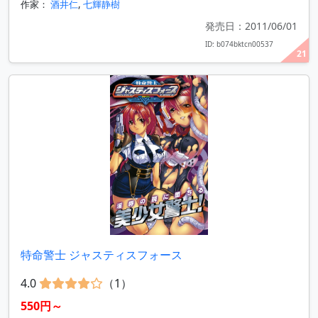
作家：
酒井仁
,
七輝静樹
発売日：2011/06/01
ID: b074bktcn00537
21
特命警士 ジャスティスフォース
4.0
（1）
550円～