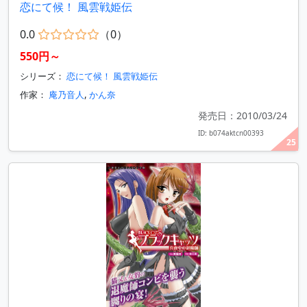
恋にて候！ 風雲戦姫伝
0.0
（0）
550円～
シリーズ：
恋にて候！ 風雲戦姫伝
作家：
庵乃音人
,
かん奈
発売日：2010/03/24
ID: b074aktcn00393
25