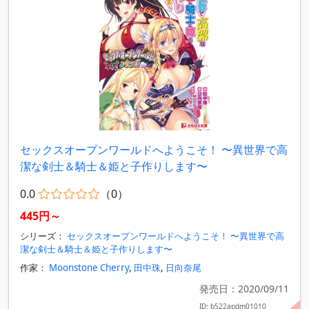
セックスオープンワールドへようこそ！ 〜異世界で高
潔な剣士＆騎士＆姫と子作りします〜
0.0
（0）
445円～
シリーズ：
セックスオープンワールドへようこそ！ 〜異世界で高
潔な剣士＆騎士＆姫と子作りします〜
作家：
Moonstone Cherry
,
田中珠
,
日向奈尾
発売日：2020/09/11
ID: b522apdm01010