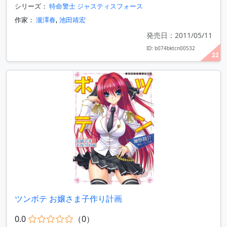
シリーズ：
特命警士 ジャスティスフォース
作家：
瀧澤春
,
池田靖宏
発売日：2011/05/11
ID: b074bktcn00532
22
ツンボテ お嬢さま子作り計画
0.0
（0）