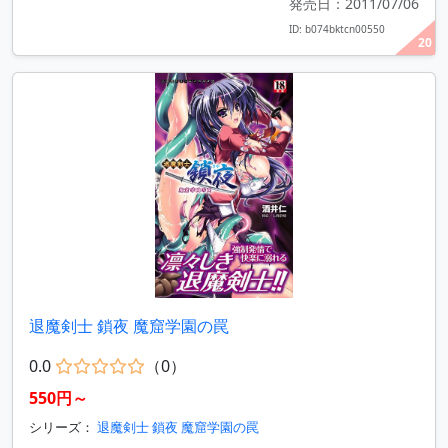
発売日：2011/07/06
ID: b074bktcn00550
20
退魔剣士 鎖夜 魔窟学園の罠
0.0
（0）
550円～
シリーズ：
退魔剣士 鎖夜 魔窟学園の罠