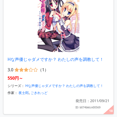
Hな声優じゃダメですか？ わたしの声を調教して！
3.0
（1）
550円～
シリーズ：
Hな声優じゃダメですか？ わたしの声を調教して！
作家：
夜士郎
,
ごきれっど
発売日：2011/09/21
ID: b074bktcn00569
18