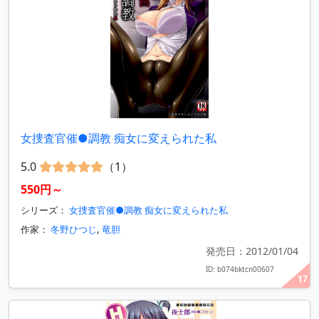
女捜査官催●調教 痴女に変えられた私
5.0
（1）
550円～
シリーズ：
女捜査官催●調教 痴女に変えられた私
作家：
冬野ひつじ
,
竜胆
発売日：2012/01/04
ID: b074bktcn00607
17