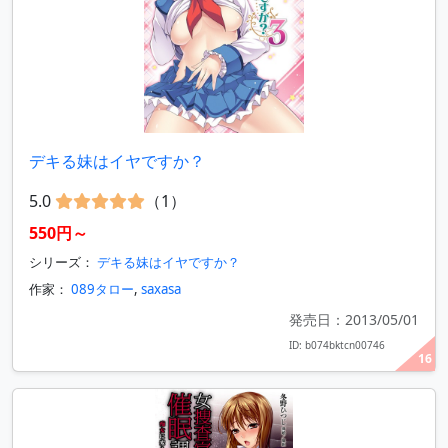
デキる妹はイヤですか？
5.0
（1）
550円～
シリーズ：
デキる妹はイヤですか？
作家：
089タロー
,
saxasa
発売日：2013/05/01
ID: b074bktcn00746
16