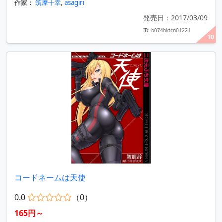
作家：
筑摩十幸
,
asagiri
発売日：2017/03/09
ID: b074bktcn01221
10
コードネームは天使
0.0
（0）
165円～