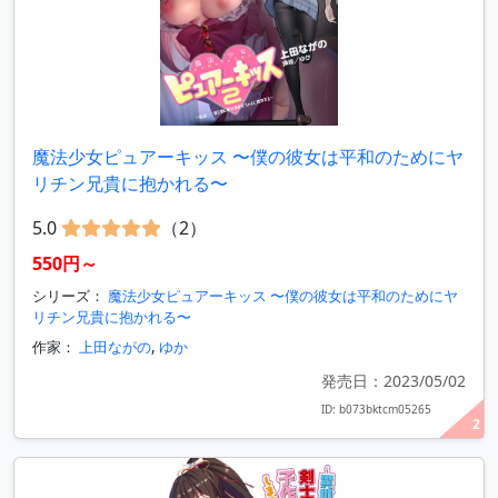
魔法少女ピュアーキッス 〜僕の彼女は平和のためにヤ
リチン兄貴に抱かれる〜
5.0
（2）
550円～
シリーズ：
魔法少女ピュアーキッス 〜僕の彼女は平和のためにヤ
リチン兄貴に抱かれる〜
作家：
上田ながの
,
ゆか
発売日：2023/05/02
ID: b073bktcm05265
2