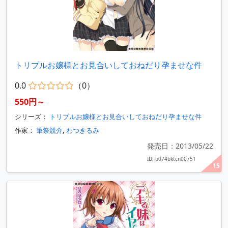
トリプルお嬢様とお見合いしておねだり孕ませな件
0.0
（0）
550円～
シリーズ：
トリプルお嬢様とお見合いしておねだり孕ませな件
作家：
筆祭競介
,
わつきるみ
発売日：2013/05/22
ID: b074bktcn00751
15