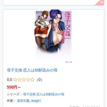
19
母子交換 恋人は幼馴染みの母
0.0
（0）
550円～
シリーズ：
母子交換 恋人は幼馴染みの母
作家：
屋形宗慶
,
asagiri