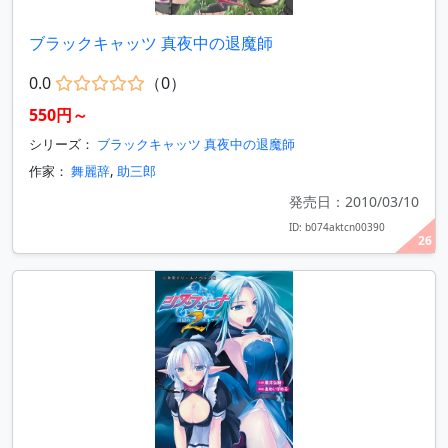
ブラックキャッツ 真夜中の退魔師
0.0
（0）
550円～
シリーズ：
ブラックキャッツ 真夜中の退魔師
作家：
舞麗辞
,
助三郎
発売日：2010/03/10
ID: b074aktcn00390
26