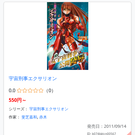
宇宙刑事エクサリオン
0.0
（0）
550円～
シリーズ：
宇宙刑事エクサリオン
作家：
斐芝嘉和
,
赤木
発売日：2011/09/14
ID: b074bktcn00567