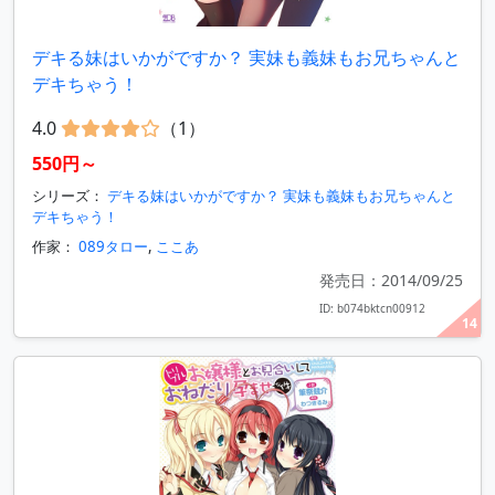
デキる妹はいかがですか？ 実妹も義妹もお兄ちゃんと
デキちゃう！
4.0
（1）
550円～
シリーズ：
デキる妹はいかがですか？ 実妹も義妹もお兄ちゃんと
デキちゃう！
作家：
089タロー
,
ここあ
発売日：2014/09/25
ID: b074bktcn00912
14