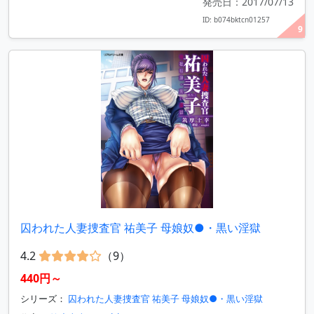
発売日：2017/07/13
ID: b074bktcn01257
9
囚われた人妻捜査官 祐美子 母娘奴●・黒い淫獄
4.2
（9）
440円～
シリーズ：
囚われた人妻捜査官 祐美子 母娘奴●・黒い淫獄