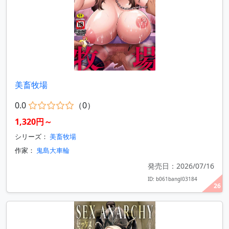
美畜牧場
0.0
（0）
1,320円～
シリーズ：
美畜牧場
作家：
鬼島大車輪
発売日：2026/07/16
ID: b061bangl03184
26