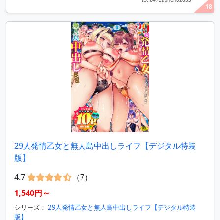
ID: b472abnen02853
18
29人発情乙女と無人島中出しライフ【デジタル特装
版】
4.7
（7）
1,540円～
シリーズ：
29人発情乙女と無人島中出しライフ【デジタル特装
版】