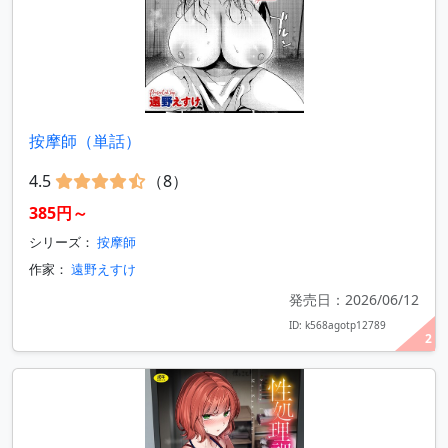
按摩師（単話）
4.5
（8）
385円～
シリーズ：
按摩師
作家：
遠野えすけ
発売日：2026/06/12
ID: k568agotp12789
2