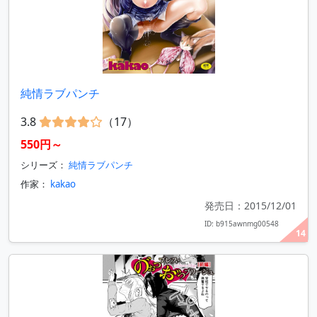
純情ラブパンチ
3.8
（17）
550円～
シリーズ：
純情ラブパンチ
作家：
kakao
発売日：2015/12/01
ID: b915awnmg00548
14