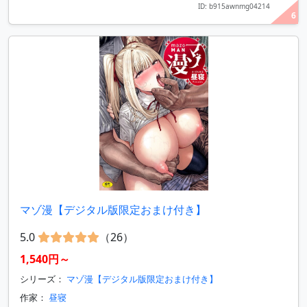
ID: b915awnmg04214
6
マゾ漫【デジタル版限定おまけ付き】
5.0
（26）
1,540円～
シリーズ：
マゾ漫【デジタル版限定おまけ付き】
作家：
昼寝