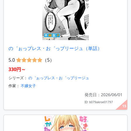
の゛ぉっブレス・お゛っブリージュ（単話）
5.0
（5）
330円～
シリーズ：
の゛ぉっブレス・お゛っブリージュ
作家：
不嬢女子
発売日：2026/06/01
ID: b079akroe01797
15