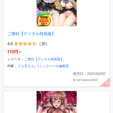
ご懐妊【デジタル特装版】
4.6
（30）
715円～
シリーズ：
ご懐妊【デジタル特装版】
作家：
そら豆さん
,
コミックバベル編集部
発売日：2025/02/07
ID: b472abnen03037
25