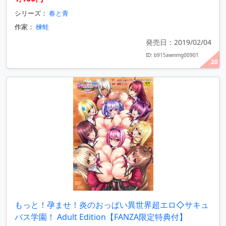
シリーズ：
春と青
作家：
楝蛙
発売日：2019/02/04
ID: b915awnmg00901
20
もっと！孕ませ！炎のおっぱい異世界超エロ◇サキュ
バス学園！ Adult Edition【FANZA限定特典付】