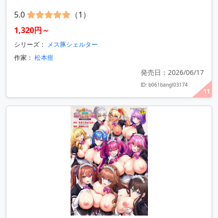
5.0
（1）
1,320円～
シリーズ：
メス豚シェルター
作家：
松本痙
発売日：2026/06/17
ID: b061bangl03174
11