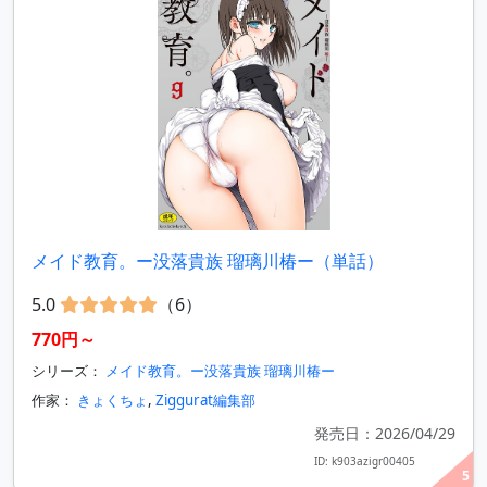
メイド教育。ー没落貴族 瑠璃川椿ー（単話）
5.0
（6）
770円～
シリーズ：
メイド教育。ー没落貴族 瑠璃川椿ー
作家：
きょくちょ
,
Ziggurat編集部
発売日：2026/04/29
ID: k903azigr00405
5