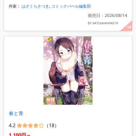
作家：
はざくらさつき
,
コミックバベル編集部
発売日：2026/08/14
ID: b472abnen04216
19
春と青
4.2
（18）
1,100円～