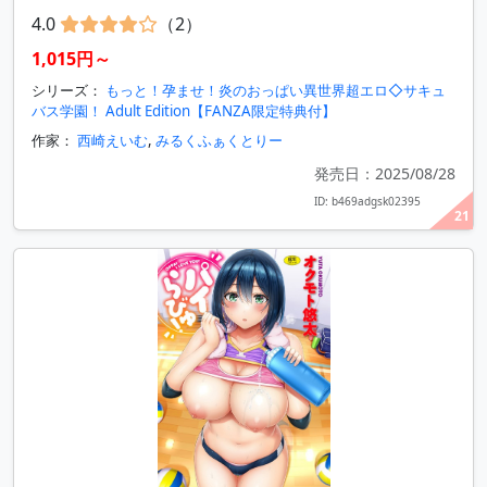
4.0
（2）
1,015円～
シリーズ：
もっと！孕ませ！炎のおっぱい異世界超エロ◇サキュ
バス学園！ Adult Edition【FANZA限定特典付】
作家：
西崎えいむ
,
みるくふぁくとりー
発売日：2025/08/28
ID: b469adgsk02395
21