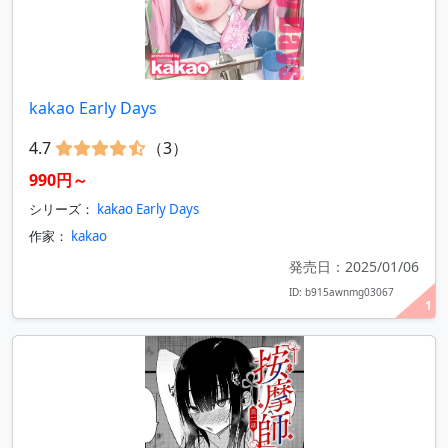
kakao Early Days
4.7
（3）
990円～
シリーズ：
kakao Early Days
作家：
kakao
発売日：2025/01/06
ID: b915awnmg03067
1