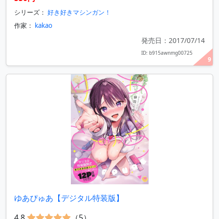
シリーズ：
好き好きマシンガン！
作家：
kakao
発売日：2017/07/14
ID: b915awnmg00725
9
ゆあぴゅあ【デジタル特装版】
4.8
（5）