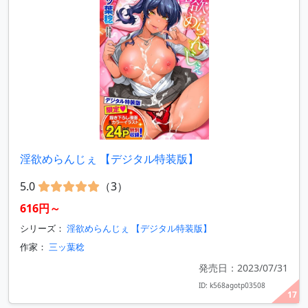
淫欲めらんじぇ 【デジタル特装版】
5.0
（3）
616円～
シリーズ：
淫欲めらんじぇ 【デジタル特装版】
作家：
三ッ葉稔
発売日：2023/07/31
ID: k568agotp03508
17