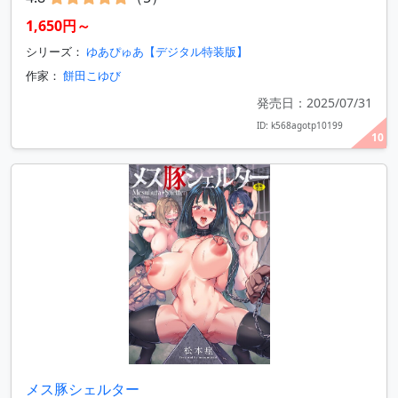
1,650円～
シリーズ：
ゆあぴゅあ【デジタル特装版】
作家：
餅田こゆび
発売日：2025/07/31
ID: k568agotp10199
10
メス豚シェルター