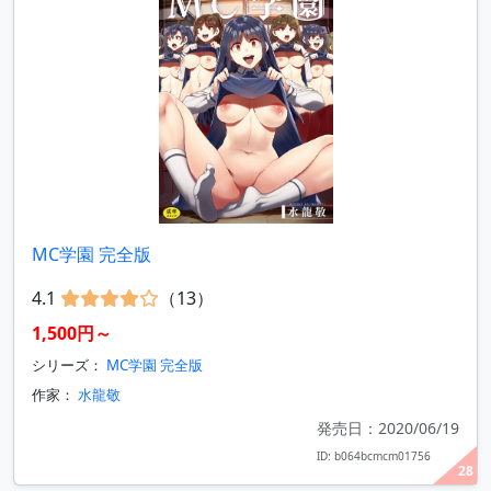
MC学園 完全版
4.1
（13）
1,500円～
シリーズ：
MC学園 完全版
作家：
水龍敬
発売日：2020/06/19
ID: b064bcmcm01756
28