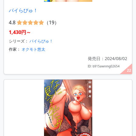
パイらびゅ！
4.8
（19）
1,430円～
シリーズ：
パイらびゅ！
作家：
オクモト悠太
発売日：2024/08/02
ID: b915awnmg02654
22