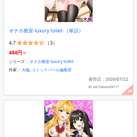
オナホ教室-luxury toilet-（単話）
4.7
（3）
484円～
シリーズ：
オナホ教室-luxury toilet-
作家：
大嘘
,
コミックバベル編集部
発売日：2026/07/22
ID: b472abnen04177
24