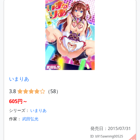
いまりあ
3.8
（58）
605円～
シリーズ：
いまりあ
作家：
武田弘光
発売日：2015/07/31
ID: b915awnmg00525