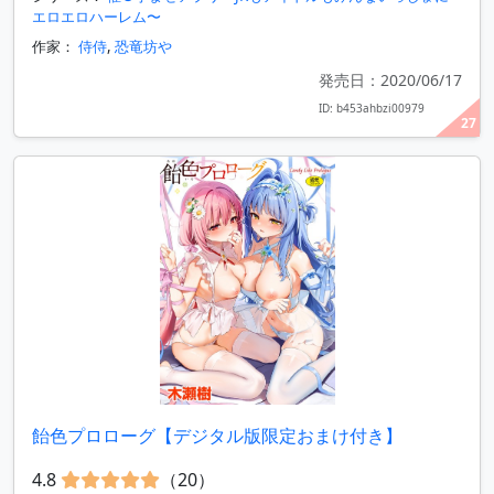
エロエロハーレム〜
作家：
侍侍
,
恐竜坊や
発売日：2020/06/17
ID: b453ahbzi00979
27
飴色プロローグ【デジタル版限定おまけ付き】
4.8
（20）