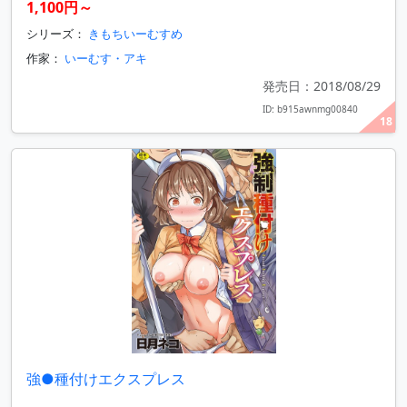
1,100円～
シリーズ：
きもちいーむすめ
作家：
いーむす・アキ
発売日：2018/08/29
ID: b915awnmg00840
18
強●種付けエクスプレス