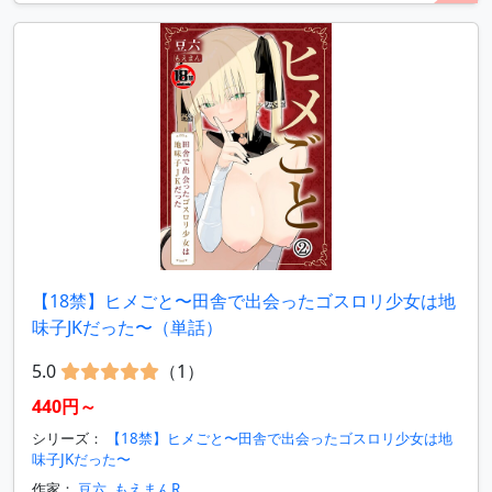
【18禁】ヒメごと〜田舎で出会ったゴスロリ少女は地
味子JKだった〜（単話）
5.0
（1）
440円～
シリーズ：
【18禁】ヒメごと〜田舎で出会ったゴスロリ少女は地
味子JKだった〜
作家：
豆六
,
もえまんR