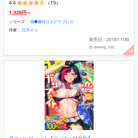
4.4
（19）
1,320円～
シリーズ：
強●種付けエクスプレス
作家：
日月ネコ
発売日：2019/11/30
ID: dmmmg_1502
19