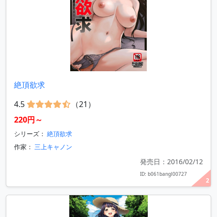
絶頂欲求
4.5
（21）
220円～
シリーズ：
絶頂欲求
作家：
三上キャノン
発売日：2016/02/12
ID: b061bangl00727
2