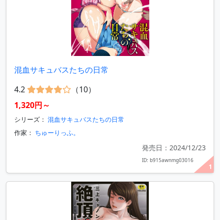
混血サキュバスたちの日常
4.2
（10）
1,320円～
シリーズ：
混血サキュバスたちの日常
作家：
ちゅーりっふ。
発売日：2024/12/23
ID: b915awnmg03016
1