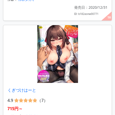
発売日：2020/12/31
ID: b182asnw00771
16
くぎづけはーと
4.9
（7）
715円～