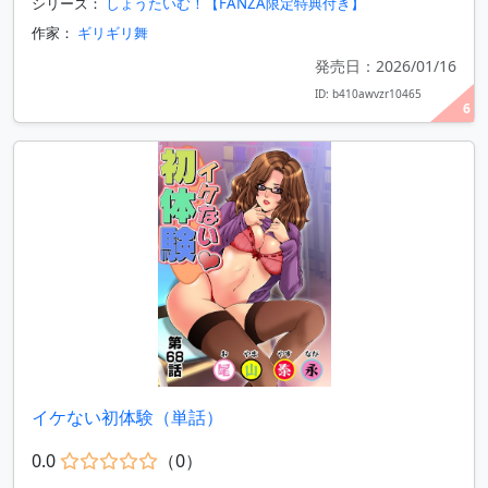
シリーズ：
しょうたいむ！【FANZA限定特典付き】
作家：
ギリギリ舞
発売日：2026/01/16
ID: b410awvzr10465
6
イケない初体験（単話）
0.0
（0）