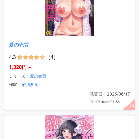
愛の売買
4.3
（4）
1,320円～
シリーズ：
愛の売買
作家：
砂川多良
発売日：2026/06/17
ID: b061bangl03158
23