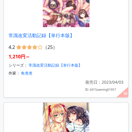
常識改変活動記録【単行本版】
4.2
（25）
1,210円～
シリーズ：
常識改変活動記録【単行本版】
作家：
角煮煮
発売日：2023/04/03
ID: b915awnmg01957
10