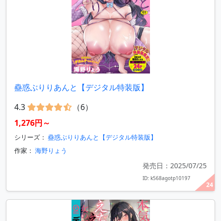
蠱惑ぶりりあんと【デジタル特装版】
4.3
（6）
1,276円～
シリーズ：
蠱惑ぶりりあんと【デジタル特装版】
作家：
海野りょう
発売日：2025/07/25
ID: k568agotp10197
24