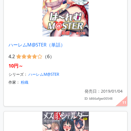
ハーレムM@STER（単話）
4.2
（6）
10円～
シリーズ：
ハーレムM@STER
作家：
粉織
発売日：2019/01/04
ID: b866afgwi00548
11