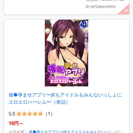
ID: b472abnen03824
26
催●孕ませアプリ〜JKもアイドルもみんないっしょに
エロエロハーレム〜（単話）
5.0
（1）
10円～
シリーズ：
催●孕ませアプリ〜JKもアイドルもみんないっしょに