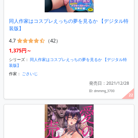
同人作家はコスプレえっちの夢を見るか 【デジタル特
装版】
4.7
（42）
1,375円～
シリーズ：
同人作家はコスプレえっちの夢を見るか 【デジタル特
装版】
作家：
ごさいじ
発売日：2021/12/28
ID: dmmmg_3700
22