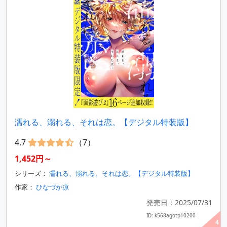
濡れる、溺れる、それは恋。【デジタル特装版】
4.7
（7）
1,452円～
シリーズ：
濡れる、溺れる、それは恋。【デジタル特装版】
作家：
ひなづか凉
発売日：2025/07/31
ID: k568agotp10200
4