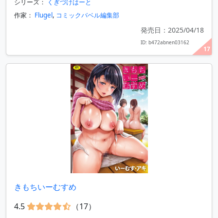
シリーズ：
くぎづけはーと
作家：
Flugel
,
コミックバベル編集部
発売日：2025/04/18
ID: b472abnen03162
17
きもちいーむすめ
4.5
（17）