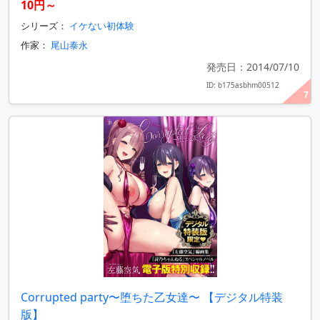
10円～
シリーズ：
イケない初体験
作家：
尾山泰永
発売日：2014/07/10
ID: b175asbhm00512
7
Corrupted party〜堕ちた乙女達〜 【デジタル特装
版】