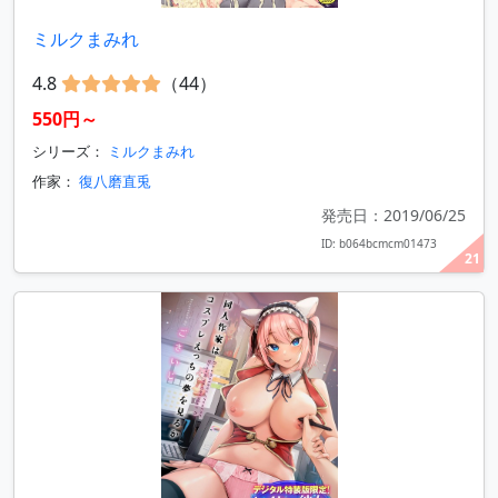
ミルクまみれ
4.8
（44）
550円～
シリーズ：
ミルクまみれ
作家：
復八磨直兎
発売日：2019/06/25
ID: b064bcmcm01473
21