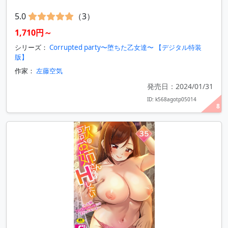
5.0
（3）
1,710円～
シリーズ：
Corrupted party〜堕ちた乙女達〜 【デジタル特装
版】
作家：
左藤空気
発売日：2024/01/31
ID: k568agotp05014
8