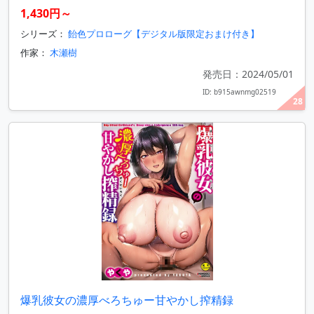
1,430円～
シリーズ：
飴色プロローグ【デジタル版限定おまけ付き】
作家：
木瀬樹
発売日：2024/05/01
ID: b915awnmg02519
28
爆乳彼女の濃厚べろちゅー甘やかし搾精録