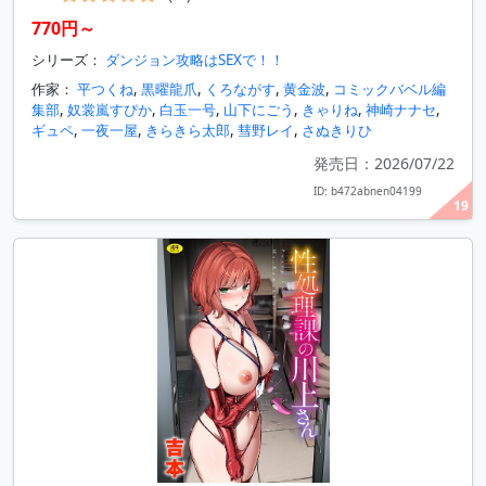
770円～
シリーズ：
ダンジョン攻略はSEXで！！
作家：
平つくね
,
黒曜龍爪
,
くろながす
,
黄金波
,
コミックバベル編
集部
,
奴裳嵐すぴか
,
白玉一号
,
山下にごう
,
きゃりね
,
神崎ナナセ
,
ギュペ
,
一夜一屋
,
きらきら太郎
,
彗野レイ
,
さぬきりひ
発売日：2026/07/22
ID: b472abnen04199
19