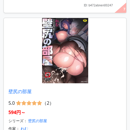
ID: b472abnen00247
7
壁尻の部屋
5.0
（2）
594円～
シリーズ：
壁尻の部屋
作家：
れむ