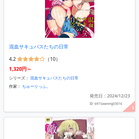
混血サキュバスたちの日常
4.2
（10）
1,320円～
シリーズ：
混血サキュバスたちの日常
作家：
ちゅーりっふ。
発売日：2024/12/23
ID: b915awnmg03016
3