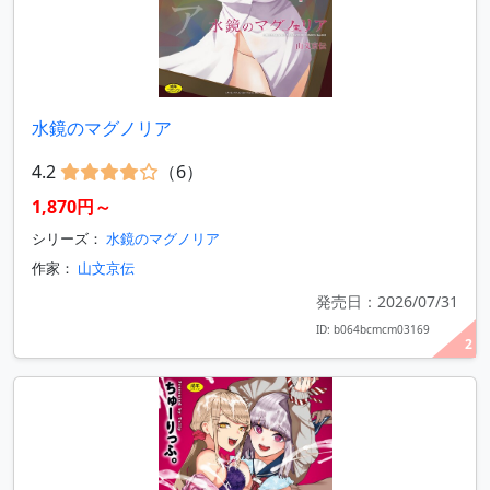
水鏡のマグノリア
4.2
（6）
1,870円～
シリーズ：
水鏡のマグノリア
作家：
山文京伝
発売日：2026/07/31
ID: b064bcmcm03169
2