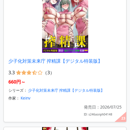
少子化対策未来庁 搾精課【デジタル特装版】
3.3
（3）
660円～
シリーズ：
少子化対策未来庁 搾精課【デジタル特装版】
作家：
Keinv
発売日：2026/07/25
ID: s246asnph04148
23