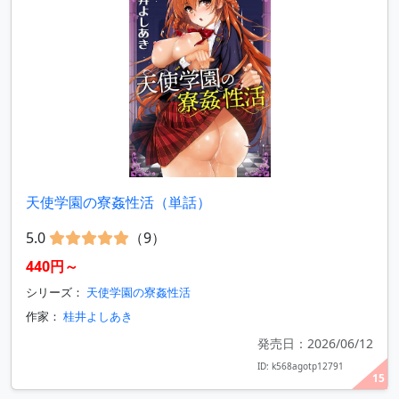
天使学園の寮姦性活（単話）
5.0
（9）
440円～
シリーズ：
天使学園の寮姦性活
作家：
桂井よしあき
発売日：2026/06/12
ID: k568agotp12791
15