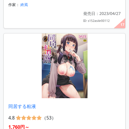
作家：
終焉
発売日：2023/04/27
ID: s152asikr00112
17
同居する粘液
4.8
（53）
1,760円～