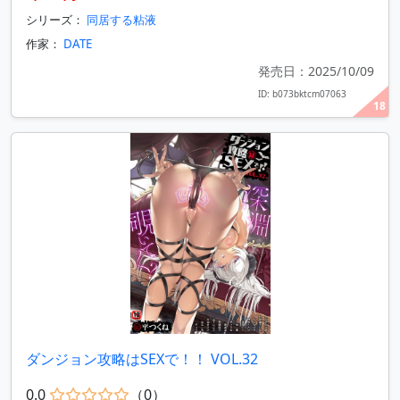
シリーズ：
同居する粘液
作家：
DATE
発売日：2025/10/09
ID: b073bktcm07063
18
ダンジョン攻略はSEXで！！ VOL.32
0.0
（0）