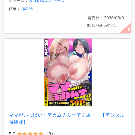
シリーズ：
友達の母親シリーズ
作家：
gonza
発売日：2026/05/01
ID: b079akroe01765
9
ママがいっぱい！デカムチふーぞく店！！【デジタル
特装版】
5.0
（3）