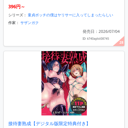
396円～
シリーズ：
童貞ボッチの僕はヤリサーに入ってしまったらしい
作家：
サザンガク
発売日：2026/07/04
ID: k740aplst08745
28
接待妻熟成【デジタル版限定特典付き】