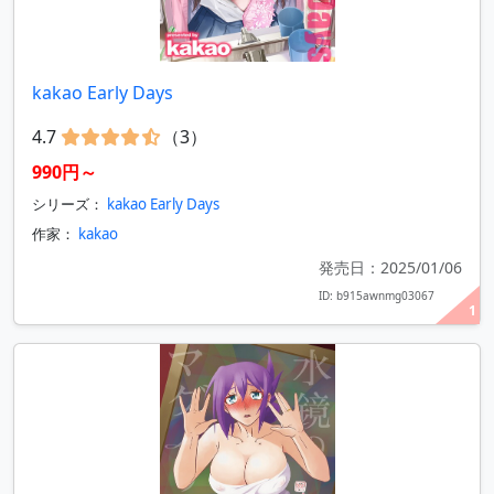
kakao Early Days
4.7
（3）
990円～
シリーズ：
kakao Early Days
作家：
kakao
発売日：2025/01/06
ID: b915awnmg03067
1