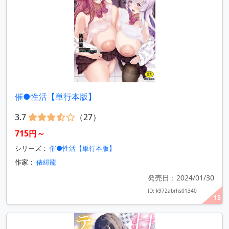
催●性活【単行本版】
3.7
（27）
715円～
シリーズ：
催●性活【単行本版】
作家：
俵緋龍
発売日：2024/01/30
ID: k972abrhs01340
15