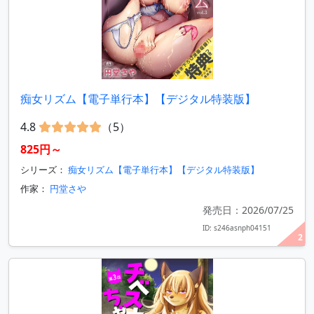
痴女リズム【電子単行本】【デジタル特装版】
4.8
（5）
825円～
シリーズ：
痴女リズム【電子単行本】【デジタル特装版】
作家：
円堂さや
発売日：2026/07/25
ID: s246asnph04151
2