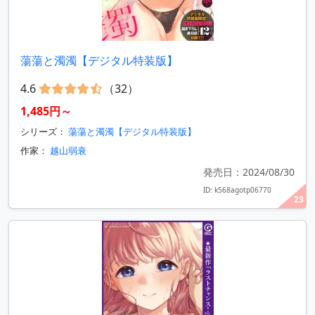
蕩蕩と濁濁【デジタル特装版】
4.6
（32）
1,485円～
シリーズ：
蕩蕩と濁濁【デジタル特装版】
作家：
越山弱衰
発売日：2024/08/30
ID: k568agotp06770
23