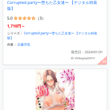
Corrupted party〜堕ちた乙女達〜 【デジタル特装
版】
5.0
（3）
1,710円～
シリーズ：
Corrupted party〜堕ちた乙女達〜 【デジタル特装
版】
作家：
左藤空気
発売日：2024/01/31
ID: k568agotp05014
22