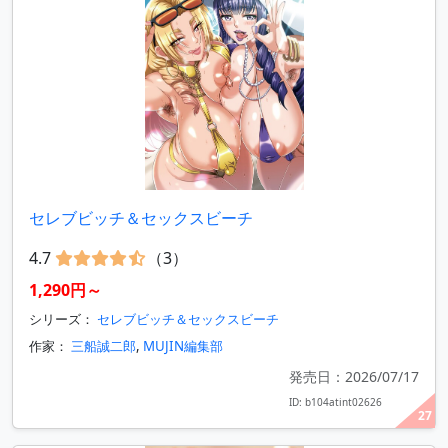
セレブビッチ＆セックスビーチ
4.7
（3）
1,290円～
シリーズ：
セレブビッチ＆セックスビーチ
作家：
三船誠二郎
,
MUJIN編集部
発売日：2026/07/17
ID: b104atint02626
27