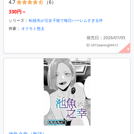
4.7
（6）
330円～
シリーズ：
転校先が元女子校で毎日ハーレムすぎる件
作家：
オクモト悠太
発売日：2026/07/05
ID: b915awnmg04413
9