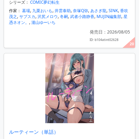
シリーズ：
COMIC夢幻転生
作家：
墓場
,
九栗おいも
,
井雲泰助
,
奈塚Q弥
,
あさぎ龍
,
SINK
,
香吹
茂之
,
サブスカ
,
沢尻メロウ
,
冬嗣
,
武者小路静香
,
MUJIN編集部
,
星
憑ネオン。
,
瀧山ゆーいち
発売日：2026/08/05
ID: b104atint02628
20
ルーティーン（単話）