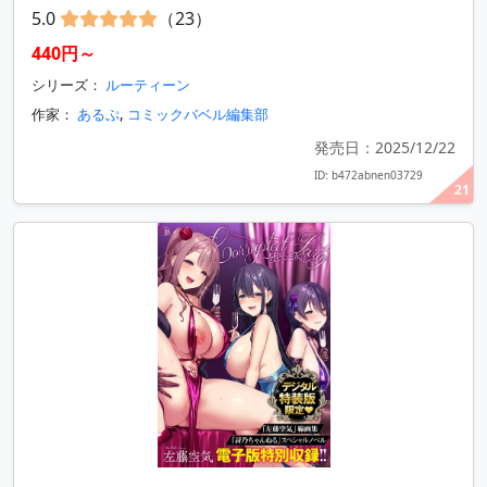
5.0
（23）
440円～
シリーズ：
ルーティーン
作家：
あるぷ
,
コミックバベル編集部
発売日：2025/12/22
ID: b472abnen03729
21