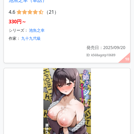
池魚之幸（単話）
4.6
（21）
330円～
シリーズ：
池魚之幸
作家：
九十九弐級
発売日：2025/09/20
ID: k568agotp10689
10