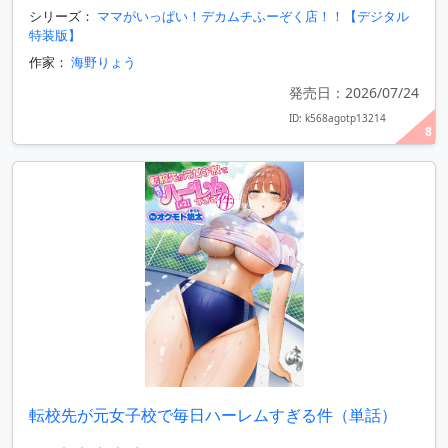
シリーズ：
ママがいっぱい！デカムチふーぞく店！！【デジタル
特装版】
作家：
海野りょう
発売日：2026/07/24
ID: k568agotp13214
8
転校先が元女子校で毎日ハーレムすぎる件（単話）