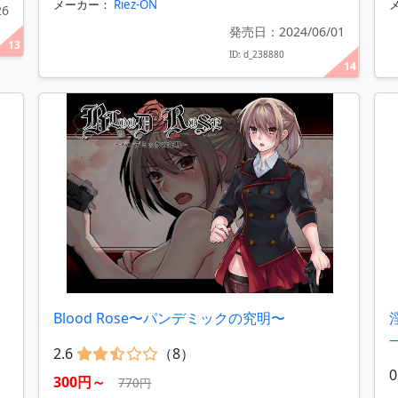
メーカー：
Riez-ON
26
発売日：2024/06/01
13
ID: d_238880
14
Blood Rose〜パンデミックの究明〜
2.6
（8）
0
300円～
770円