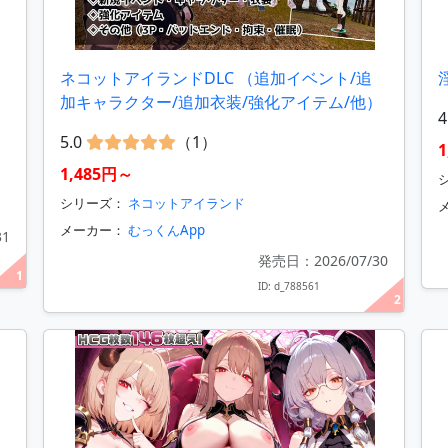
ネコットアイランドDLC （追加イベント/追
加キャラクター/追加衣装/強化アイテム/他）
4
5.0
（1）
1,485円～
シリーズ：
ネコットアイランド
メーカー：
むっくんApp
31
発売日：2026/07/30
1
ID: d_788561
2