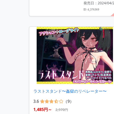
発売日：2024/04/
ID: d_376369
ラストスタンド〜姦獄のリベレーター〜
3.6
（9）
1,485円～
2,970円