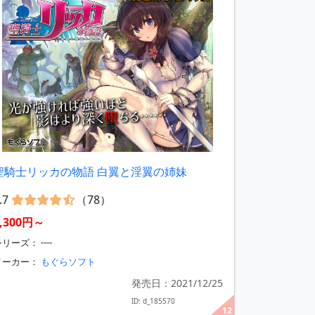
聖騎士リッカの物語 白翼と淫翼の姉妹
.7
（78）
3,300円～
リーズ： ----
メーカー：
もぐらソフト
発売日：2021/12/25
ID: d_185570
12