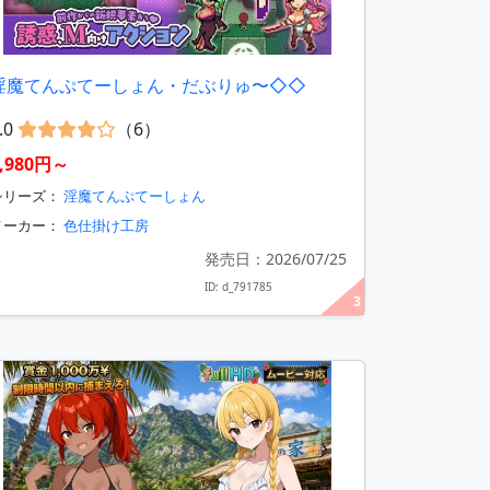
淫魔てんぷてーしょん・だぶりゅ〜◇◇
.0
（6）
1,980円～
シリーズ：
淫魔てんぷてーしょん
メーカー：
色仕掛け工房
発売日：2026/07/25
ID: d_791785
3