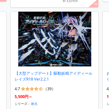
ID: d_627025
11
【大型アップデート】駆動妖精アイディール
レイズR18 Ver2.2.1
4.7
（39）
4
5,500円～
シリーズ：
敗北
シ