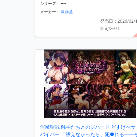
シリーズ： ----
メーカー：
穀雨堂
発売日：2026/02/
ID: d_724654
淫魔聖戦 触手たちとのジハード どすけべサ
バイバー 「祓えなかったら、犯●れる――