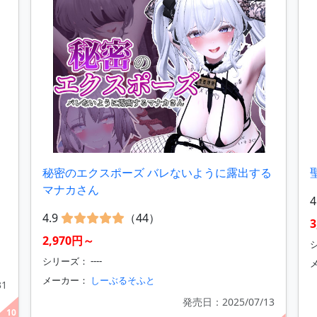
秘密のエクスポーズ バレないように露出する
マナカさん
4
4.9
（44）
2,970円～
シ
シリーズ： ----
メーカー：
しーぶるそふと
31
発売日：2025/07/13
10