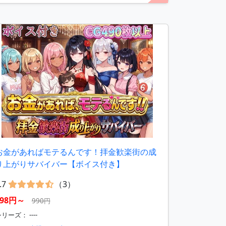
お金があればモテるんです！拝金歓楽街の成
り上がりサバイバー【ボイス付き】
.7
（3）
198円～
990円
リーズ： ----