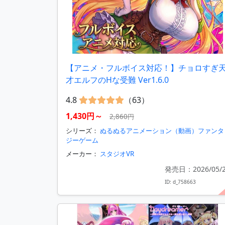
【アニメ・フルボイス対応！】チョロすぎ
才エルフのHな受難 Ver1.6.0
4.8
（63）
1,430円～
2,860円
シリーズ：
ぬるぬるアニメーション（動画）ファンタ
ジーゲーム
メーカー：
スタジオVR
発売日：2026/05/
ID: d_758663