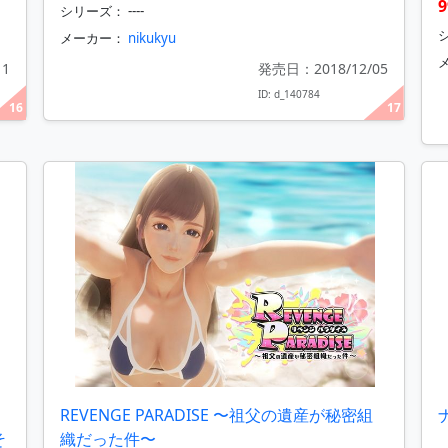
シリーズ： ----
シ
メーカー：
nikukyu
11
発売日：2018/12/05
ID: d_140784
16
17
REVENGE PARADISE 〜祖父の遺産が秘密組
そ
織だった件〜