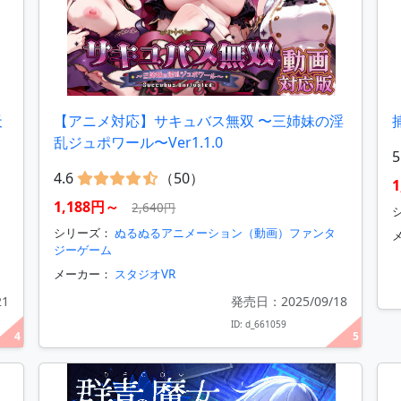
天
【アニメ対応】サキュバス無双 〜三姉妹の淫
乱ジュポワール〜Ver1.1.0
5
4.6
（50）
1,188円～
2,640円
シ
シリーズ：
ぬるぬるアニメーション（動画）ファンタ
ジーゲーム
メーカー：
スタジオVR
21
発売日：2025/09/18
ID: d_661059
4
5