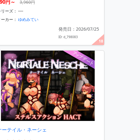
990円～
3,960円
リーズ： ----
メーカー：
ゆめみてい
発売日：2026/07/25
ID: d_798083
18
ナーテイル・ネーシェ