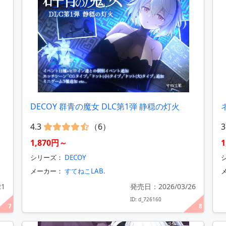
DECOY 群青の魔女 DLC第1弾 静穏の灯火
4.3
（6）
3
1,870円～
シリーズ：
DECOY
メーカー：
すてねこLAB.
21
発売日：2026/03/26
ID: d_726160
7
8