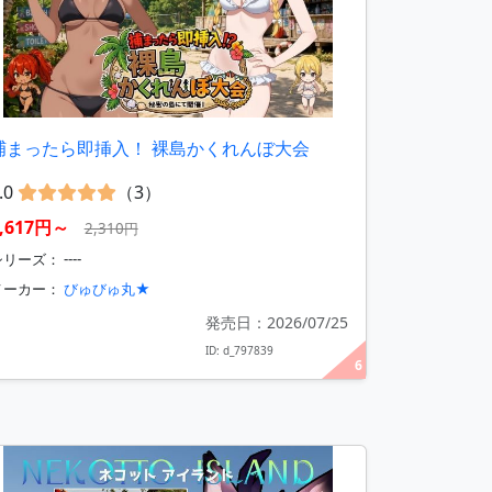
捕まったら即挿入！ 裸島かくれんぼ大会
.0
（3）
1,617円～
2,310円
リーズ： ----
メーカー：
びゅびゅ丸★
発売日：2026/07/25
ID: d_797839
6