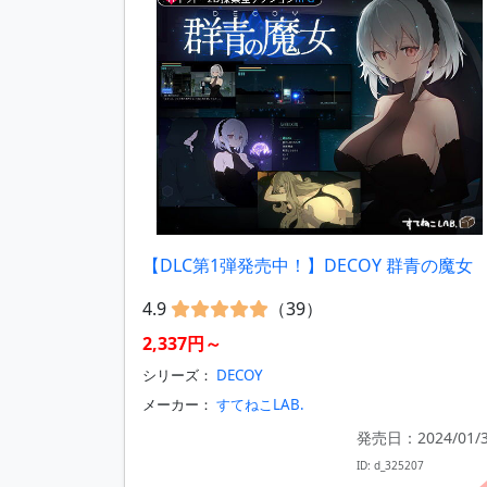
【DLC第1弾発売中！】DECOY 群青の魔女
4.9
（39）
2,337円～
シリーズ：
DECOY
メーカー：
すてねこLAB.
発売日：2024/01/
ID: d_325207