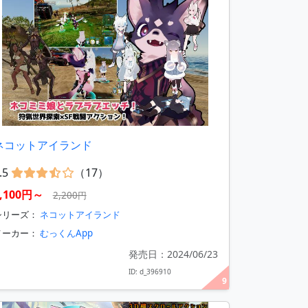
ネコットアイランド
.5
（17）
1,100円～
2,200円
シリーズ：
ネコットアイランド
メーカー：
むっくんApp
発売日：2024/06/23
ID: d_396910
9