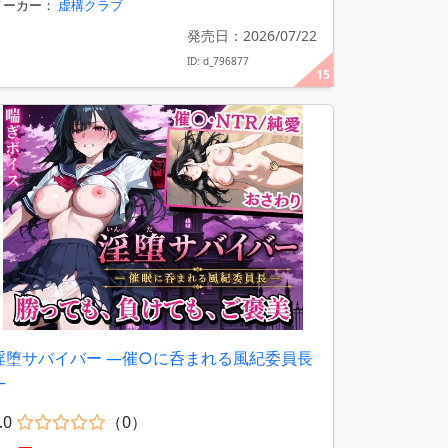
メーカー：
虚構クラブ
発売日：2026/07/22
ID: d_796877
15
淫堕サバイバー ―催○に呑まれる風紀委員長
―
.0
（0）