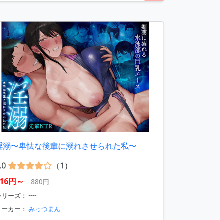
淫溺〜卑怯な後輩に溺れさせられた私〜
.0
（1）
616円～
880円
リーズ： ----
メーカー：
みっつまん