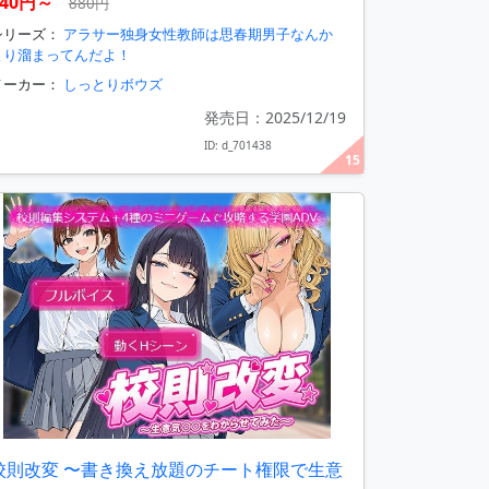
440円～
880円
シリーズ：
アラサー独身女性教師は思春期男子なんか
より溜まってんだよ！
メーカー：
しっとりボウズ
発売日：2025/12/19
ID: d_701438
15
校則改変 〜書き換え放題のチート権限で生意