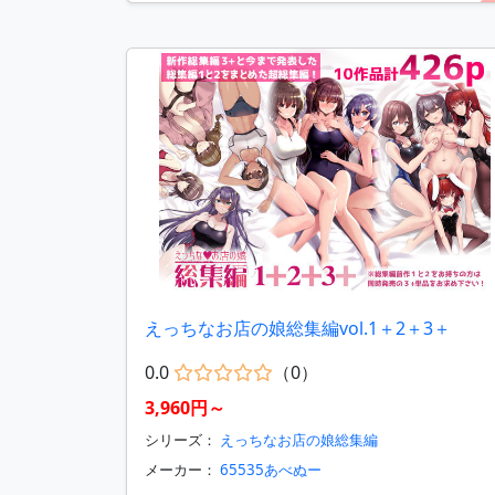
えっちなお店の娘総集編vol.1＋2＋3＋
0.0
（0）
3,960円～
シリーズ：
えっちなお店の娘総集編
メーカー：
65535あべぬー