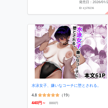
発売日：2026/01/
ID: d_678236
水泳女子、嫌いなコーチに堕とされる。
4.8
（19）
440円～
880円