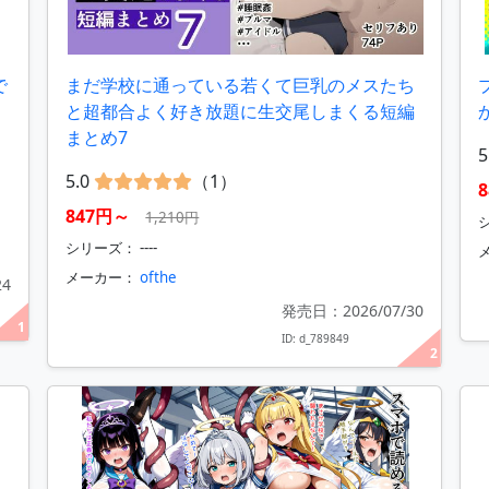
で
まだ学校に通っている若くて巨乳のメスたち
と超都合よく好き放題に生交尾しまくる短編
まとめ7
5
5.0
（1）
847円～
1,210円
シリーズ： ----
メーカー：
ofthe
24
発売日：2026/07/30
1
ID: d_789849
2