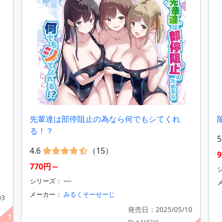
先輩達は部停阻止の為なら何でもシてくれ
る！？
5
4.6
（15）
770円～
シ
シリーズ： ----
メーカー：
みるくそーせーじ
03
発売日：2025/05/10
7