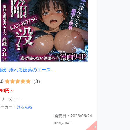
陥没 -溺れる媚薬のエース-
.0
（3）
990円～
リーズ： ----
メーカー：
けろんぬ
発売日：2026/06/24
ID: d_780495
9