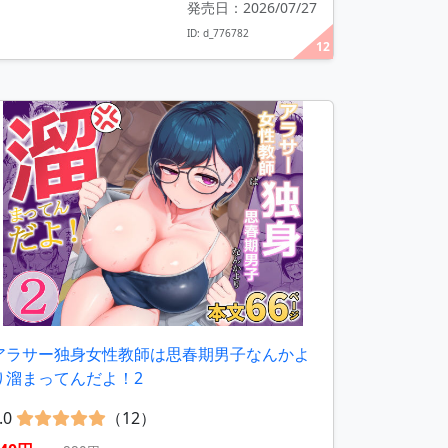
発売日：2026/07/27
ID: d_776782
12
アラサー独身女性教師は思春期男子なんかよ
り溜まってんだよ！2
.0
（12）