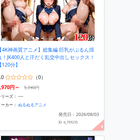
【4K神画質アニメ】総集編 巨乳がぶるん揺
れ！JK400人と汗だく乱交中出しセックス！
【120分】
.0
（0）
2,970円～
5,940円
リーズ： ----
メーカー：
ぬるぬるアニメ
発売日：2026/08/03
ID: d_799235
6