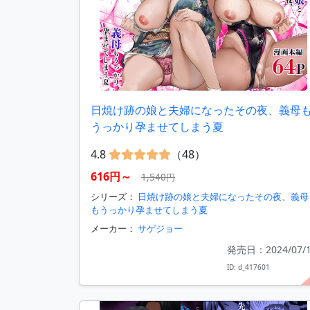
日焼け跡の娘と夫婦になったその夜、義母
うっかり孕ませてしまう夏
4.8
（48）
616円～
1,540円
シリーズ：
日焼け跡の娘と夫婦になったその夜、義母
もうっかり孕ませてしまう夏
メーカー：
サゲジョー
発売日：2024/07/
ID: d_417601