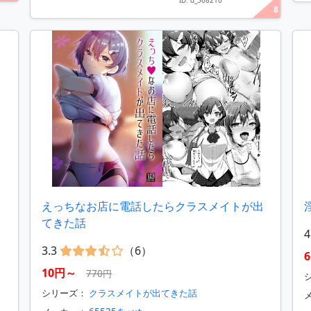
ID: d_568210
8
えっちなお店に電話したらクラスメイトが出
てきた話
4
3.3
（6）
10円～
770円
シ
シリーズ：
クラスメイトが出てきた話