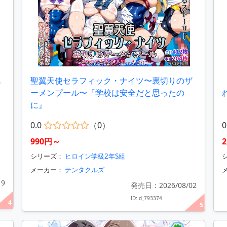
も
聖翼天使セラフィック・ナイツ〜裏切りのザ
ーメンプール〜『学校は安全だと思ったの
に』
0.0
（0）
0
990円～
シリーズ：
ヒロイン学級2年S組
シ
メーカー：
テンタクルズ
19
発売日：2026/08/02
ID: d_793374
4
5