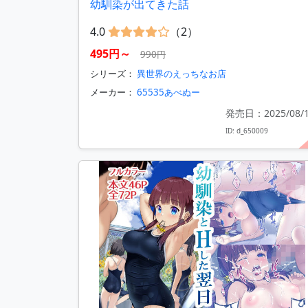
幼馴染が出てきた話
4.0
（2）
495円～
990円
シリーズ：
異世界のえっちなお店
メーカー：
65535あべぬー
発売日：2025/08/
ID: d_650009