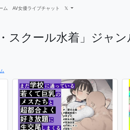
ゲーム
AV女優ライブチャット
𝕏
競泳・スクール水着」ジャ
ム