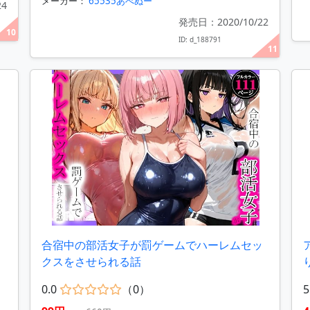
メーカー：
65535あべぬー
24
発売日：2020/10/22
10
ID: d_188791
11
合宿中の部活女子が罰ゲームでハーレムセッ
クスをさせられる話
0.0
（0）
5