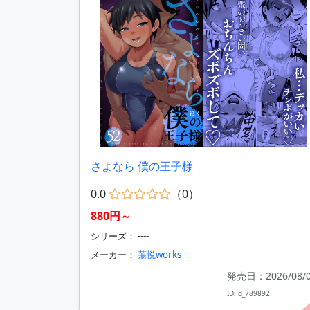
さよなら 僕の王子様
0.0
（0）
880円～
シリーズ： ----
メーカー：
蕩悦works
発売日：2026/08/
ID: d_789892