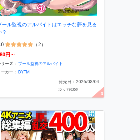
プール監視のアルバイトはエッチな夢を見る
か？
.0
（2）
880円～
シリーズ：
プール監視のアルバイト
メーカー：
DYTM
発売日：2026/08/04
ID: d_790350
3