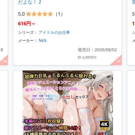
だよな！ 2
5.0
（1）
5
616円～
シリーズ：
アイドルのお仕事
シ
メーカー：
Nick
18
発売日：2026/08/02
ID: d_800053
16
17