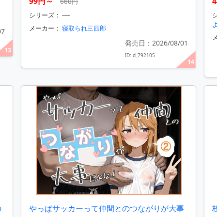
99円～
660円
シリーズ： ----
メーカー：
寝取られ三四郎
07
発売日：2026/08/01
13
ID: d_792105
14
の
やっぱサッカーって仲間とのつながりが大事