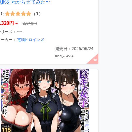
気JKを’わからせ’てみた〜
.0
（1）
1,320円～
2,640円
リーズ： ----
メーカー：
電脳ヒロインズ
発売日：2026/06/24
ID: d_784584
18