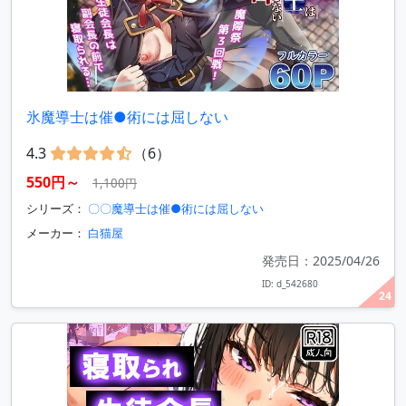
氷魔導士は催●術には屈しない
4.3
（6）
550円～
1,100円
シリーズ：
〇〇魔導士は催●術には屈しない
メーカー：
白猫屋
発売日：2025/04/26
ID: d_542680
24