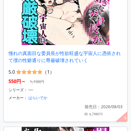
憧れの真面目な委員長が性欲旺盛な宇宙人に憑依され
て僕の性癖通りに尊厳破壊されていく
5.0
（1）
550円～
1,100円
シリーズ： ----
メーカー：
はらいでか
発売日：2026/08/03
ID: d_798073
5