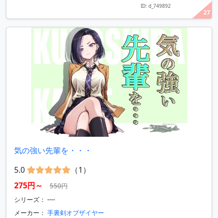
ID: d_749892
27
気の強い先輩を・・・
5.0
（1）
275円～
550円
シリーズ： ----
メーカー：
手裏剣オブザイヤー