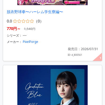
脱衣野球拳〜ハーレム学生寮編〜
0.0
（0）
770円～
1,540円
シリーズ： ----
メーカー：
PixelForge
発売日：2026/07/31
ID: d_800561
1