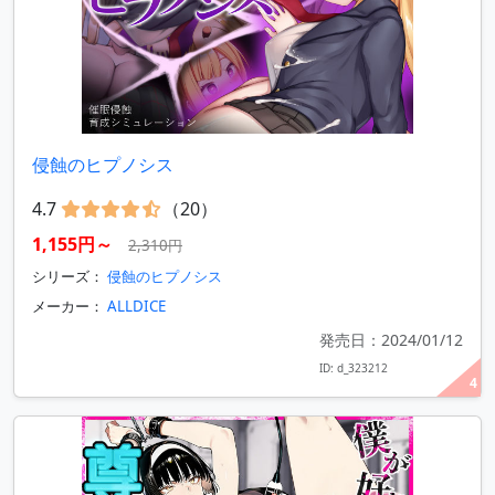
侵蝕のヒプノシス
4.7
（20）
1,155円～
2,310円
シリーズ：
侵蝕のヒプノシス
メーカー：
ALLDICE
発売日：2024/01/12
ID: d_323212
4