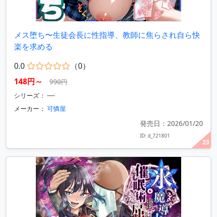
メス堕ち〜生徒会長に性指導、教師に焦らされ自ら快
楽を求める
0.0
（0）
148円～
990円
シリーズ： ----
メーカー：
可憐屋
発売日：2026/01/20
ID: d_721801
23