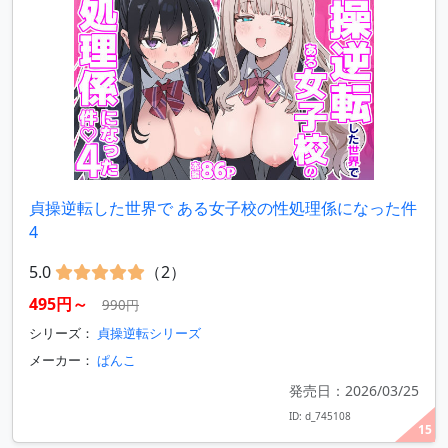
貞操逆転した世界で ある女子校の性処理係になった件
4
5.0
（2）
495円～
990円
シリーズ：
貞操逆転シリーズ
メーカー：
ぱんこ
発売日：2026/03/25
ID: d_745108
15