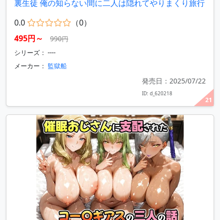
裏生徒 俺の知らない間に二人は隠れてやりまくり旅行
0.0
（0）
495円～
990円
シリーズ： ----
メーカー：
監獄船
発売日：2025/07/22
ID: d_620218
21