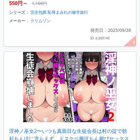
550円～
1,100円
シリーズ：
完全包囲 恥辱まみれの修学旅行
メーカー：
クリムゾン
発売日：2025/09/28
ID: d_669140
9
淫神ノ巫女2〜いつも真面目な生徒会長は村の掟で勃
起ちんぽに逆らえず、ドスケベ服従ちん媚びセックス