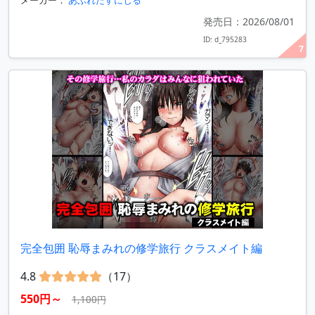
メーカー：
あふれだすにじる
発売日：2026/08/01
ID: d_795283
7
完全包囲 恥辱まみれの修学旅行 クラスメイト編
4.8
（17）
550円～
1,100円