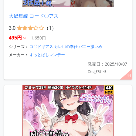
大総集編 コード〇アス
3.0
（1）
495円～
1,650円
シリーズ：
コ〇ドギアス カレ〇の奉仕 バニー濃いめ
メーカー：
すっとばしマンデー
発売日：2025/10/07
ID: d_678143
11