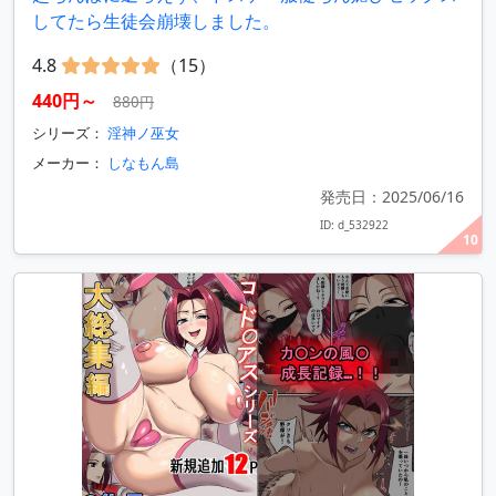
してたら生徒会崩壊しました。
4.8
（15）
440円～
880円
シリーズ：
淫神ノ巫女
メーカー：
しなもん島
発売日：2025/06/16
ID: d_532922
10