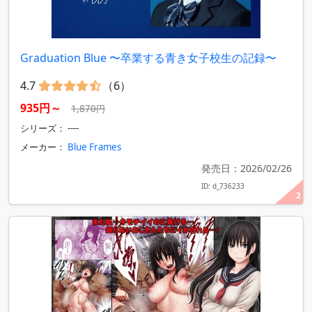
Graduation Blue 〜卒業する青き女子校生の記録〜
4.7
（6）
935円～
1,870円
シリーズ： ----
メーカー：
Blue Frames
発売日：2026/02/26
ID: d_736233
2