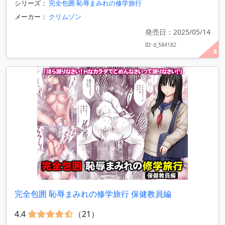
シリーズ：
完全包囲 恥辱まみれの修学旅行
メーカー：
クリムゾン
発売日：2025/05/14
ID: d_584182
8
完全包囲 恥辱まみれの修学旅行 保健教員編
4.4
（21）