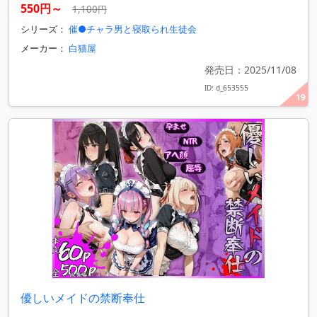
550円～
1,100円
シリーズ：
催●チャラ男と寝取られ生徒会
メーカー：
白猫屋
発売日：2025/11/08
ID: d_653555
19
優しいメイドの禁断奉仕