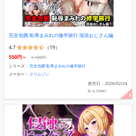
完全包囲 恥辱まみれの修学旅行 混浴おじさん編
4.7
（19）
550円～
1,100円
シリーズ：
完全包囲 恥辱まみれの修学旅行
メーカー：
クリムゾン
発売日：2026/02/24
ID: d_730967
3