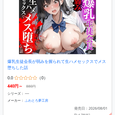
爆乳生徒会長が弱みを握られて生ハメセックスでメス
堕ちした話
0.0
（0）
440円～
880円
シリーズ： ----
メーカー：
ふわとろ夢工房
発売日：2026/08/01
ID: d_796462