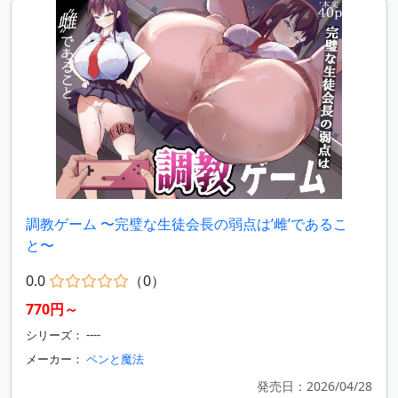
調教ゲーム 〜完璧な生徒会長の弱点は’雌’であるこ
と〜
0.0
（0）
770円～
シリーズ： ----
メーカー：
ペンと魔法
発売日：2026/04/28