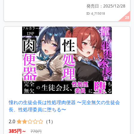
発売日：2025/12/28
ID: d_715018
28
憧れの生徒会長は性処理肉便器 〜完全無欠の生徒会
長、性処理委員に堕ちる〜
2.0
（1）
385円～
770円