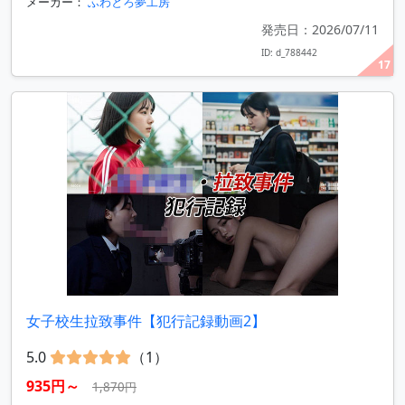
メーカー：
ふわとろ夢工房
発売日：2026/07/11
ID: d_788442
17
女子校生拉致事件【犯行記録動画2】
5.0
（1）
935円～
1,870円