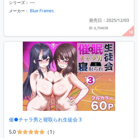
シリーズ： ----
メーカー：
Blue Frames
発売日：2025/12/03
ID: d_704658
18
催●チャラ男と寝取られ生徒会 3
5.0
（1）