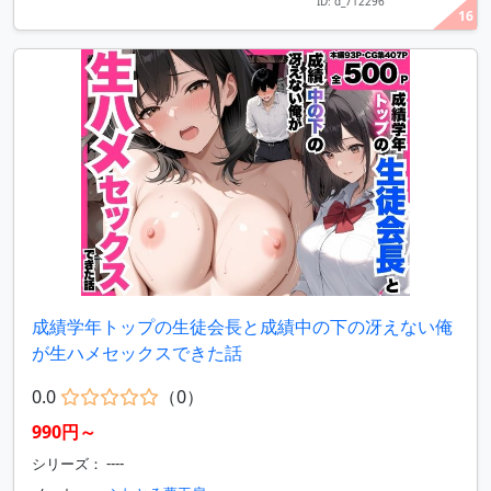
ID: d_712296
16
成績学年トップの生徒会長と成績中の下の冴えない俺
が生ハメセックスできた話
0.0
（0）
990円～
シリーズ： ----