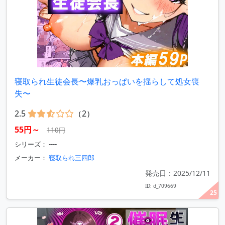
寝取られ生徒会長〜爆乳おっぱいを揺らして処女喪
失〜
2.5
（2）
55円～
110円
シリーズ： ----
メーカー：
寝取られ三四郎
発売日：2025/12/11
ID: d_709669
25