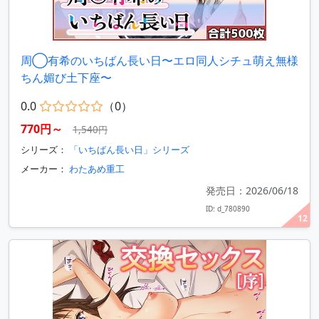
周◯有希のいちばん長い日〜エロ同人シチュ萌え無様
ちん媚び土下座〜
0.0
（0）
770円～
1,540円
シリーズ：
「いちばん長い日」シリーズ
メーカー：
わたあめ重工
発売日：2026/06/18
ID: d_780890
12