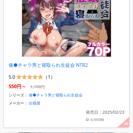
催●チャラ男と寝取られ生徒会 NTR2
5.0
（1）
550円～
1,100円
シリーズ：
催●チャラ男と寝取られ生徒会
メーカー：
白猫屋
発売日：2025/02/23
ID: d_505386
26