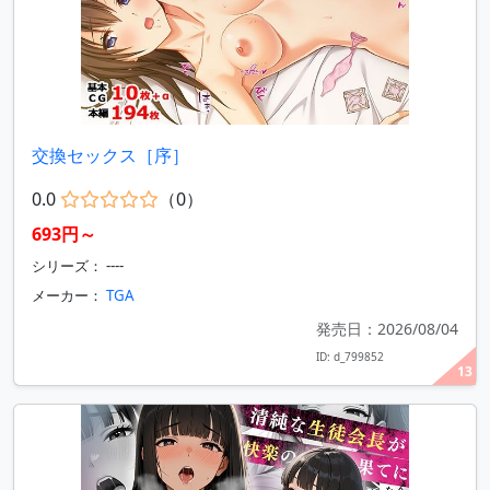
交換セックス［序］
0.0
（0）
693円～
シリーズ： ----
メーカー：
TGA
発売日：2026/08/04
ID: d_799852
13