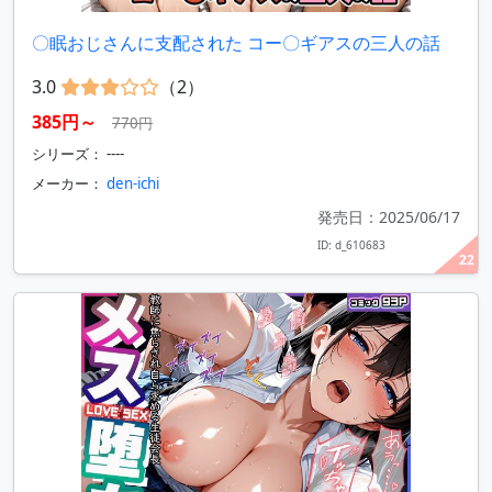
〇眠おじさんに支配された コー〇ギアスの三人の話
3.0
（2）
385円～
770円
シリーズ： ----
メーカー：
den-ichi
発売日：2025/06/17
ID: d_610683
22