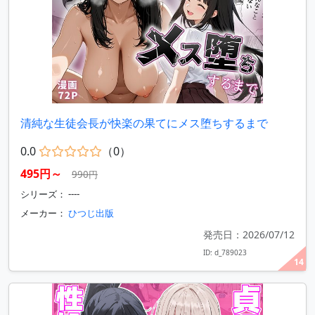
清純な生徒会長が快楽の果てにメス堕ちするまで
0.0
（0）
495円～
990円
シリーズ： ----
メーカー：
ひつじ出版
発売日：2026/07/12
ID: d_789023
14