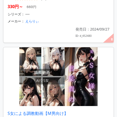
330円～
660円
シリーズ： ----
メーカー：
えらりぃ
発売日：2024/09/27
ID: d_452480
8
S女による調教動画【M男向け】