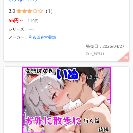
3.0
（1）
55円～
110円
シリーズ： ----
メーカー：
和姦回春堂薬舗
発売日：2026/04/27
ID: d_757871
20