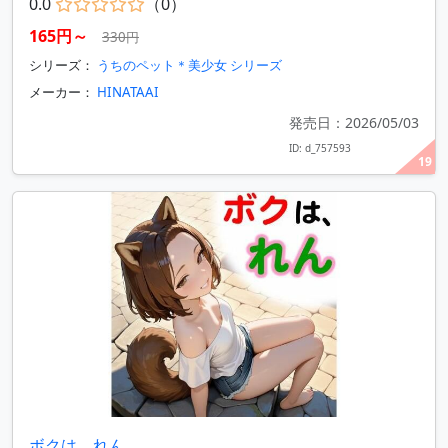
0.0
（0）
165円～
330円
シリーズ：
うちのペット＊美少女 シリーズ
メーカー：
HINATAAI
発売日：2026/05/03
ID: d_757593
19
ボクは、れん