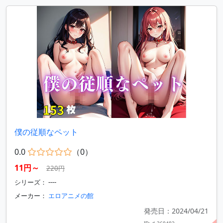
僕の従順なペット
0.0
（0）
11円～
220円
シリーズ： ----
メーカー：
エロアニメの館
発売日：2024/04/21