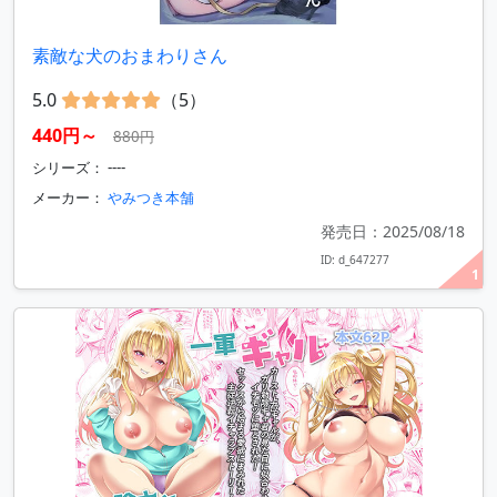
素敵な犬のおまわりさん
5.0
（5）
440円～
880円
シリーズ： ----
メーカー：
やみつき本舗
発売日：2025/08/18
ID: d_647277
1