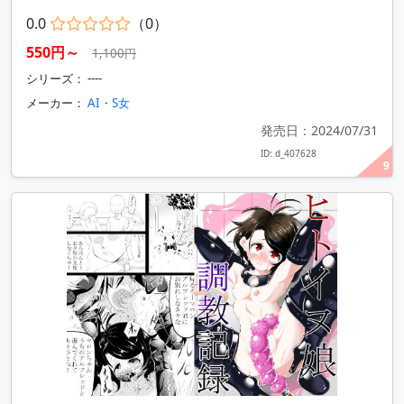
0.0
（0）
550円～
1,100円
シリーズ： ----
メーカー：
AI・S女
発売日：2024/07/31
ID: d_407628
9