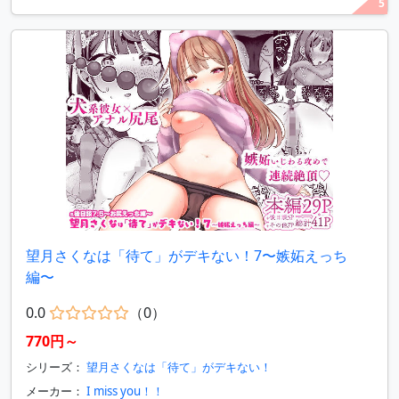
5
望月さくなは「待て」がデキない！7〜嫉妬えっち
編〜
0.0
（0）
770円～
シリーズ：
望月さくなは「待て」がデキない！
メーカー：
I miss you！！