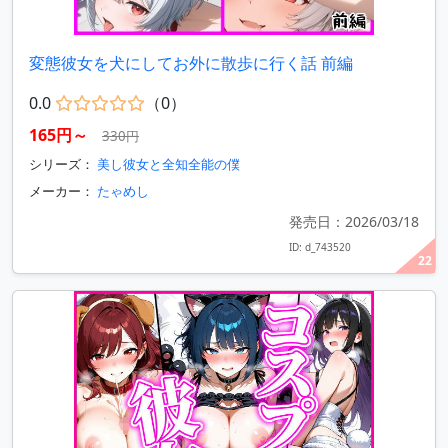
変態彼女を犬にしてお外に散歩に行く話 前編
0.0
（0）
165円～
330円
シリーズ：
美し彼女と全知全能の僕
メーカー：
たゃめし
発売日：2026/03/18
ID: d_743520
22