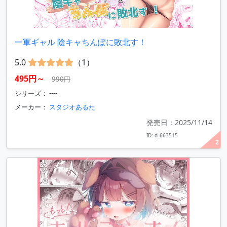
一軍ギャル 陰キャちんぽに敗北す！
5.0
（1）
495円～
990円
シリーズ： ----
メーカー：
スタジオあるた
発売日：2025/11/14
ID: d_663515
2