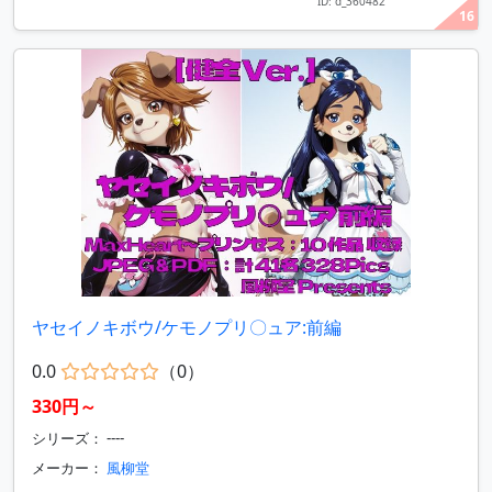
ID: d_360482
16
ヤセイノキボウ/ケモノプリ〇ュア:前編
0.0
（0）
330円～
シリーズ： ----
メーカー：
風柳堂