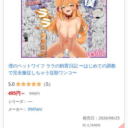
僕のペットワイフ ララの飼育日記 〜はじめての調教
で完全服従しちゃう従順ワンコ〜
5.0
（5）
495円～
990円
シリーズ： ----
メーカー：
996fans
発売日：2026/06/25
ID: d_784808