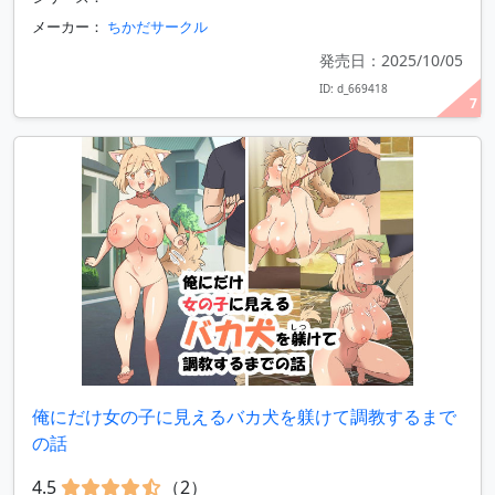
メーカー：
ちかだサークル
発売日：2025/10/05
ID: d_669418
7
俺にだけ女の子に見えるバカ犬を躾けて調教するまで
の話
4.5
（2）