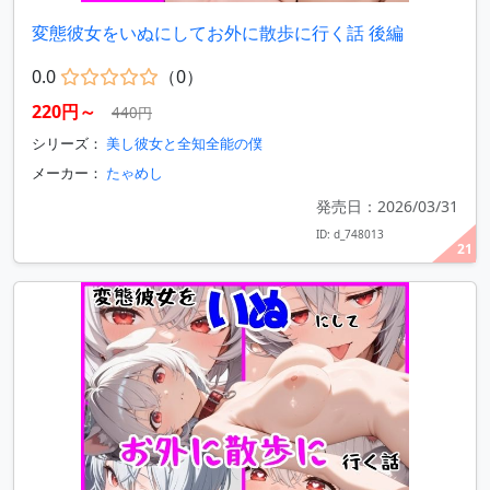
変態彼女をいぬにしてお外に散歩に行く話 後編
0.0
（0）
220円～
440円
シリーズ：
美し彼女と全知全能の僕
メーカー：
たゃめし
発売日：2026/03/31
ID: d_748013
21