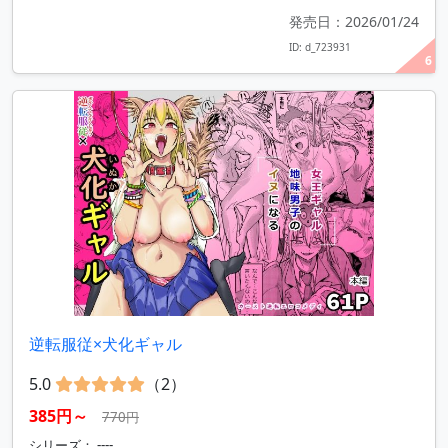
発売日：2026/01/24
ID: d_723931
6
逆転服従×犬化ギャル
5.0
（2）
385円～
770円
シリーズ： ----