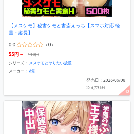
【メスケモ】秘書ケモと書斎えっち【スマホ対応 軽
量・縦長】
0.0
（0）
55円～
110円
シリーズ：
メスケモとヤりたい放題
メーカー：
Δ堂
発売日：2026/06/08
ID: d_773154
12