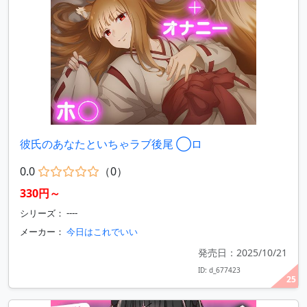
彼氏のあなたといちゃラブ後尾 ◯ロ
0.0
（0）
330円～
シリーズ： ----
メーカー：
今日はこれでいい
発売日：2025/10/21
ID: d_677423
25