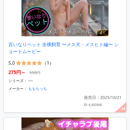
言いなりペット 全裸飼育 〜メス犬・メスヒト編〜 シ
ョートムービー
5.0
（1）
275円～
550円
シリーズ： ----
メーカー：
ももちっち
発売日：2025/10/21
ID: d_682668
24