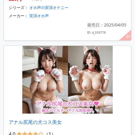
シリーズ：
オホ声の実演オナニー
メーカー：
実演オホ声
発売日：2025/04/05
ID: d_559778
27
アナル尻尾の犬コス美女
4.0
（1）