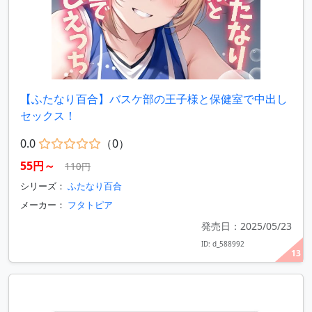
【ふたなり百合】バスケ部の王子様と保健室で中出し
セックス！
0.0
（0）
55円～
110円
シリーズ：
ふたなり百合
メーカー：
フタトピア
発売日：2025/05/23
ID: d_588992
13