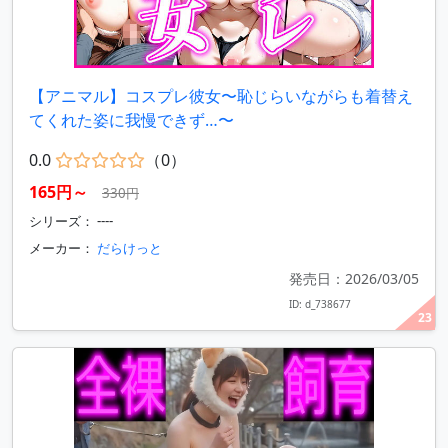
【アニマル】コスプレ彼女〜恥じらいながらも着替え
てくれた姿に我慢できず…〜
0.0
（0）
165円～
330円
シリーズ： ----
メーカー：
だらけっと
発売日：2026/03/05
ID: d_738677
23