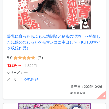
爆乳に育ったもふもふ幼馴染と秘密の混浴！〜発情し
た獣娘のむわっとケモマンコに中出し〜（KU100マイ
ク収録作品）
5.0
（2）
132円～
1,320円
シリーズ： ----
メーカー：
めすぷれ♪
発売日：2025/10/26
ID: d_668265
4