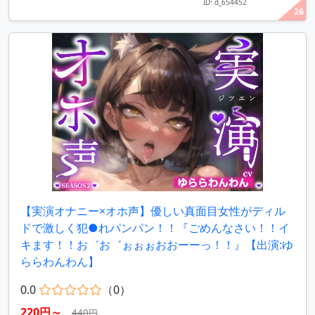
ID: d_654452
26
【実演オナニー×オホ声】優しい真面目女性がディル
ドで激しく犯●れパンパン！！『ごめんなさい！！イ
キます！！お゛お゛ぉぉぉおおーーっ！！』【出演:ゆ
ららわんわん】
0.0
（0）
220円～
440円