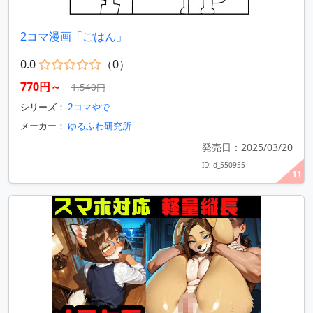
2コマ漫画「ごはん」
0.0
（0）
770円～
1,540円
シリーズ：
2コマやで
メーカー：
ゆるふわ研究所
発売日：2025/03/20
ID: d_550955
11