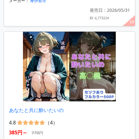
メーカー：
摩伊那市
発売日：2026/05/31
ID: d_773224
17
あなたと共に酔いたいの
4.8
（4）
385円～
770円