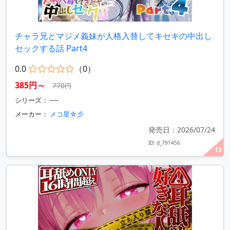
チャラ兄とマジメ義妹が人格入替してキセキの中出し
セックする話 Part4
0.0
（0）
385円～
770円
シリーズ： ----
メーカー：
メコ星☆彡
発売日：2026/07/24
ID: d_791456
13