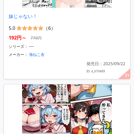
妹じゃない！
5.0
（6）
192円～
770円
シリーズ： ----
メーカー：
海ねこ舎
発売日：2025/09/22
ID: d_670489
21