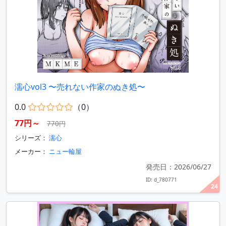
濡心vol3 〜売れない作家のぬき処〜
0.0
（0）
77円～
770円
シリーズ：
濡心
メーカー：
ニュー輪屋
発売日：2026/06/27
ID: d_780771
24