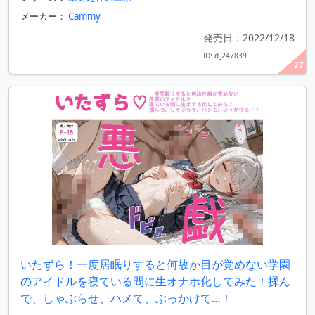
メーカー：
Cammy
発売日：2022/12/18
ID: d_247839
27
いたずら！一度居眠りすると何故か目が覚めない学園
のアイドルを寝ている間に生オナホ化してみた！揉ん
で、しゃぶらせ、ハメて、ぶっかけて…！