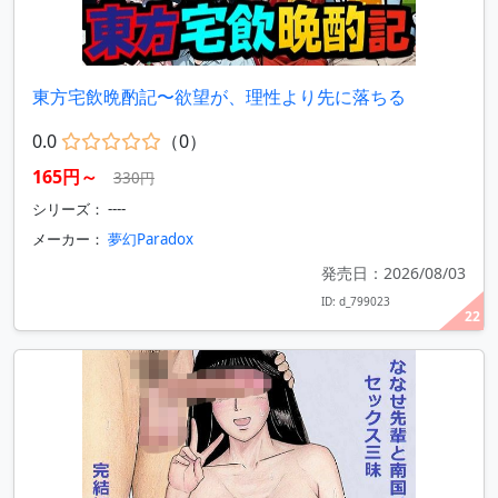
東方宅飲晩酌記〜欲望が、理性より先に落ちる
0.0
（0）
165円～
330円
シリーズ： ----
メーカー：
夢幻Paradox
発売日：2026/08/03
ID: d_799023
22