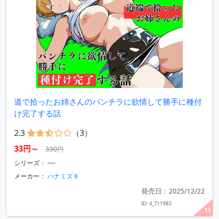
道で拾ったお姉さんのパンチラに欲情して勝手に種付
け完了する話
2.3
（3）
33円～
330円
シリーズ： ----
メーカー：
ハナミズキ
発売日：2025/12/22
ID: d_711983
15