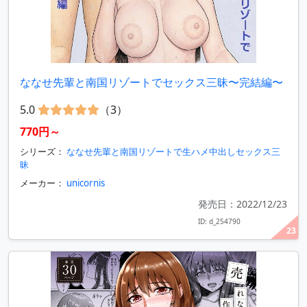
ななせ先輩と南国リゾートでセックス三昧〜完結編〜
5.0
（3）
770円～
シリーズ：
ななせ先輩と南国リゾートで生ハメ中出しセックス三
昧
メーカー：
unicornis
発売日：2022/12/23
ID: d_254790
23