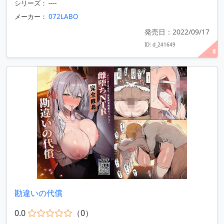
シリーズ： ----
メーカー：
072LABO
発売日：2022/09/17
ID: d_241649
8
勘違いの代償
0.0
（0）