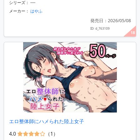
シリーズ： ----
メーカー：
はやふ
発売日：2026/05/08
ID: d_763109
18
エロ整体師にハメられた陸上女子
4.0
（1）