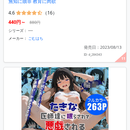
無知に贖罪 教育に肉欲
4.6
（16）
440円～
880円
シリーズ： ----
メーカー：
ごむはち
発売日：2023/08/13
ID: d_284343
11