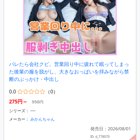
バレたら会社クビ。営業回り中に疲れて眠ってしまっ
た後輩の服を脱がし、大きなおっぱいを拝みながら禁
断のぶっかけ・中出し
0.0
（0）
275円～
550円
シリーズ： ----
メーカー：
みかんちゃん
発売日：2026/08/01
ID: d_778070