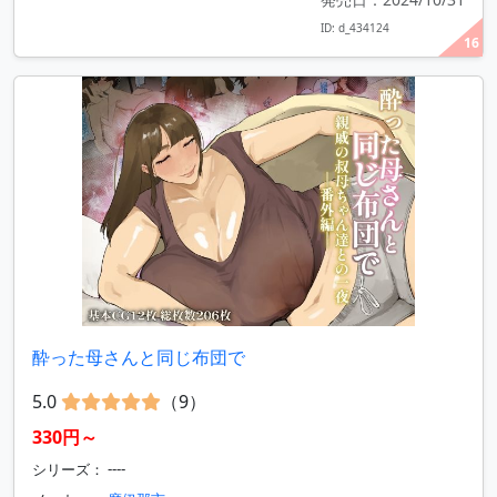
ID: d_434124
16
酔った母さんと同じ布団で
5.0
（9）
330円～
シリーズ： ----