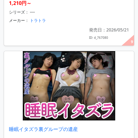
1,210円～
シリーズ： ----
メーカー：
トラトラ
発売日：2026/05/21
ID: d_767080
9
睡眠イタズラ裏グループの遺産