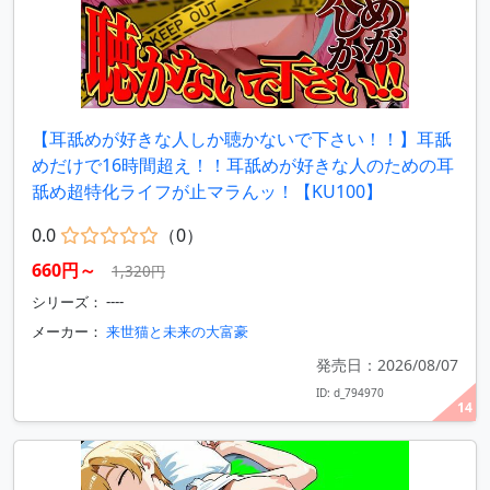
【耳舐めが好きな人しか聴かないで下さい！！】耳舐
めだけで16時間超え！！耳舐めが好きな人のための耳
舐め超特化ライフが止マラんッ！【KU100】
0.0
（0）
660円～
1,320円
シリーズ： ----
メーカー：
来世猫と未来の大富豪
発売日：2026/08/07
ID: d_794970
14