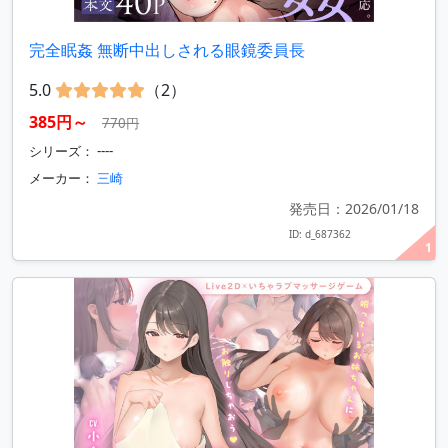
完全眠姦 無断中出しされる眼鏡委員長
5.0
（2）
385円～
770円
シリーズ： ----
メーカー：
三崎
発売日：2026/01/18
ID: d_687362
1