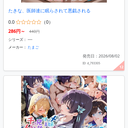
たきな、医師達に眠らされて悪戯される
0.0
（0）
286円～
440円
シリーズ： ----
メーカー：
たまご
発売日：2026/08/02
ID: d_793305
12