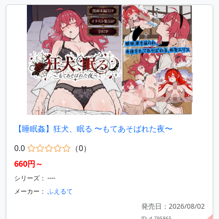
【睡眠姦】狂犬、眠る 〜もてあそばれた夜〜
0.0
（0）
660円～
シリーズ： ----
メーカー：
ふえるて
発売日：2026/08/02
ID: d_795865