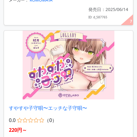
メーカー：
ROMOMATA
発売日：2025/06/14
ID: d_587765
7
すやすや子守唄〜エッチな子守唄〜
0.0
（0）
220円～