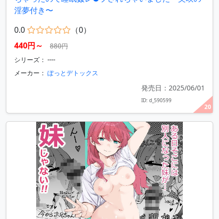
淫夢付き〜
0.0
（0）
440円～
880円
シリーズ： ----
メーカー：
ぽっとデトックス
発売日：2025/06/01
ID: d_590599
20