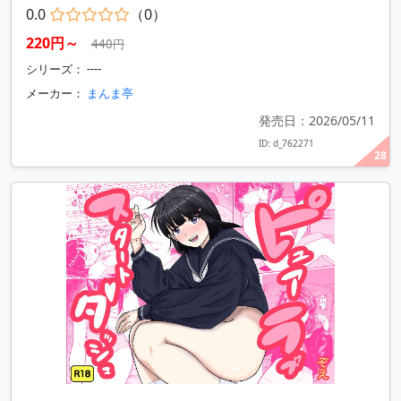
0.0
（0）
220円～
440円
シリーズ： ----
メーカー：
まんま亭
発売日：2026/05/11
ID: d_762271
28