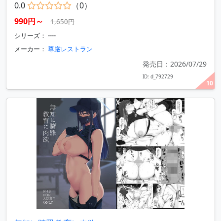
0.0
（0）
990円～
1,650円
シリーズ： ----
メーカー：
尊厳レストラン
発売日：2026/07/29
ID: d_792729
10