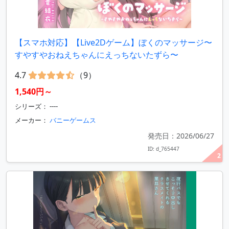
【スマホ対応】【Live2Dゲーム】ぼくのマッサージ〜
すやすやおねえちゃんにえっちないたずら〜
4.7
（9）
1,540円～
シリーズ： ----
メーカー：
バニーゲームス
発売日：2026/06/27
ID: d_765447
2