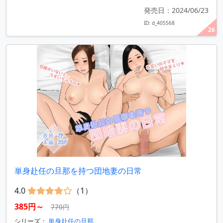
発売日：2024/06/23
ID: d_405568
26
単身赴任の旦那を持つ団地妻の日常
4.0
（1）
385円～
770円
シリーズ：
単身赴任の旦那