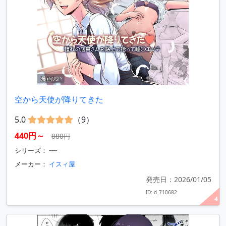
空から天使が降りてきた
5.0
（9）
440円～
880円
シリーズ： ----
メーカー：
イスィ屋
発売日：2026/01/05
ID: d_710682
4