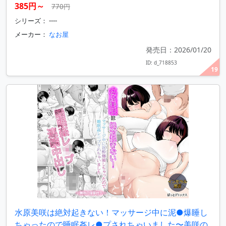
385円～
770円
シリーズ： ----
メーカー：
なお屋
発売日：2026/01/20
ID: d_718853
19
水原美咲は絶対起きない！マッサージ中に泥●爆睡し
ちゃったので睡眠姦レ●プされちゃいました〜美咲の