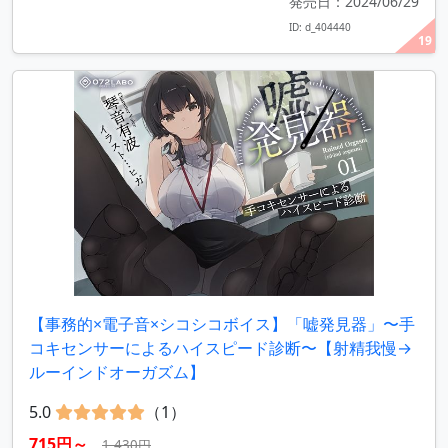
発売日：2024/06/29
ID: d_404440
19
【事務的×電子音×シコシコボイス】「嘘発見器」〜手
コキセンサーによるハイスピード診断〜【射精我慢→
ルーインドオーガズム】
5.0
（1）
715円～
1,430円