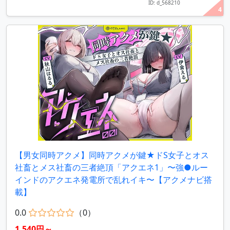
ID: d_568210
4
【男女同時アクメ】同時アクメが鍵★ドS女子とオス
社畜とメス社畜の三者絶頂「アクエネ1」〜強●ルー
インドのアクエネ発電所で乱れイキ〜【アクメナビ搭
載】
0.0
（0）
1,540円～