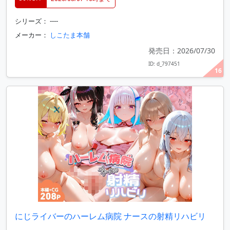
シリーズ： ----
メーカー：
しこたま本舗
発売日：2026/07/30
ID: d_797451
16
にじライバーのハーレム病院 ナースの射精リハビリ