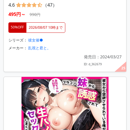
4.6
（47）
495円～
990円
50%OFF
2026/08/07 10時まで
シリーズ：
彼女催●
メーカー：
乱視と君と。
発売日：2024/03/27
ID: d_362679
25