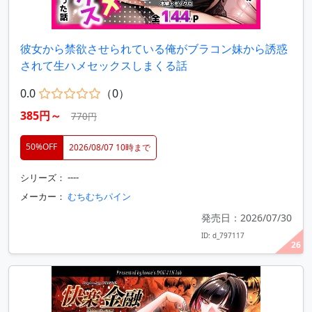
彼女から禁欲させられている俺がブラコン妹から誘惑
されて生ハメセックスしまくる話
0.0
（0）
385円～
770円
50%OFF
2026/08/07 10時まで
シリーズ： ----
メーカー：
むちむちパイン
発売日：2026/07/30
ID: d_797117
26