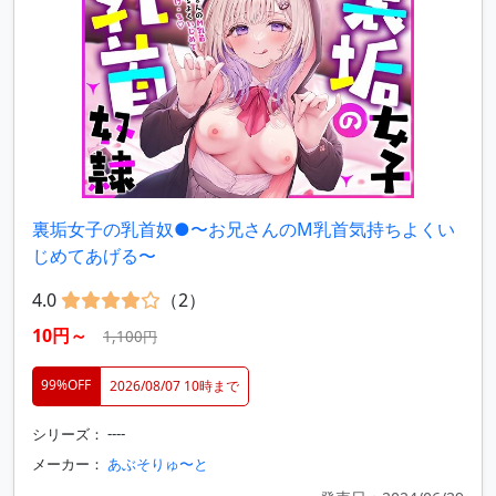
裏垢女子の乳首奴●〜お兄さんのM乳首気持ちよくい
じめてあげる〜
4.0
（2）
10円～
1,100円
99%OFF
2026/08/07 10時まで
シリーズ： ----
メーカー：
あぶそりゅ〜と