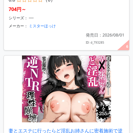
704円～
シリーズ： ----
メーカー：
ミスターほっけ
発売日：2026/08/01
ID: d_793285
6
妻とエステに行ったらど淫乱お姉さんに密着施術で逆