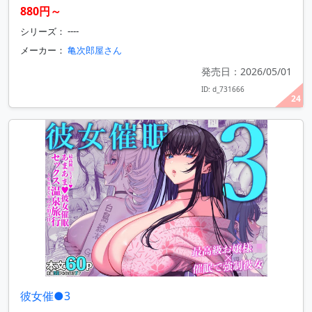
880円～
シリーズ： ----
メーカー：
亀次郎屋さん
発売日：2026/05/01
ID: d_731666
24
彼女催●3