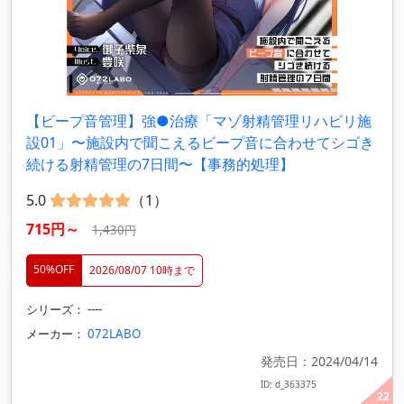
【ビープ音管理】強●治療「マゾ射精管理リハビリ施
設01」〜施設内で聞こえるビープ音に合わせてシゴき
続ける射精管理の7日間〜【事務的処理】
5.0
（1）
715円～
1,430円
50%OFF
2026/08/07 10時まで
シリーズ： ----
メーカー：
072LABO
発売日：2024/04/14
ID: d_363375
22