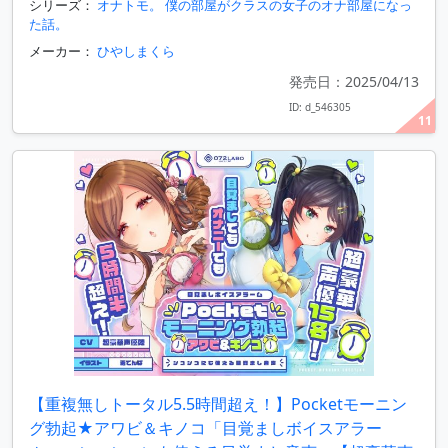
シリーズ：
オナトモ。 僕の部屋がクラスの女子のオナ部屋になっ
た話。
メーカー：
ひやしまくら
発売日：2025/04/13
ID: d_546305
11
【重複無しトータル5.5時間超え！】Pocketモーニン
グ勃起★アワビ＆キノコ「目覚ましボイスアラー