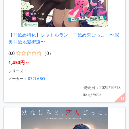
【耳舐め特化】シャトルラン「耳舐め鬼ごっこ」〜深
奥耳舐地獄街道〜
0.0
（0）
1,430円～
シリーズ： ----
メーカー：
072LABO
発売日：2025/10/18
ID: d_679002
13