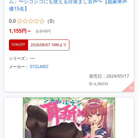
ム」〜シコシコにも使える目覚まし音声〜【超豪華声
優15名】
0.0
（0）
1,155円～
2,310円
50%OFF
2026/08/07 10時まで
シリーズ： ----
メーカー：
072LABO
発売日：2024/05/17
ID: d_380339
12