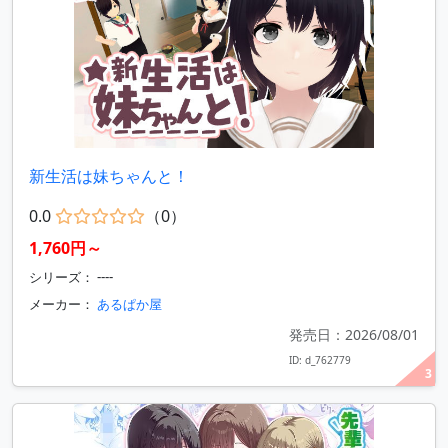
新生活は妹ちゃんと！
0.0
（0）
1,760円～
シリーズ： ----
メーカー：
あるぱか屋
発売日：2026/08/01
ID: d_762779
3