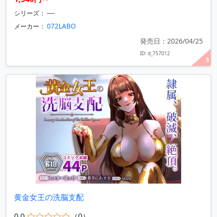
シリーズ： ----
メーカー：
072LABO
発売日：2026/04/25
ID: d_757012
5
黄金女王の洗脳支配
0.0
（0）