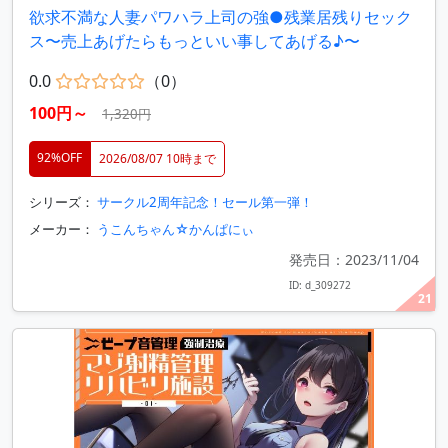
欲求不満な人妻パワハラ上司の強●残業居残りセック
ス〜売上あげたらもっといい事してあげる♪〜
0.0
（0）
100円～
1,320円
92%OFF
2026/08/07 10時まで
シリーズ：
サークル2周年記念！セール第一弾！
メーカー：
うこんちゃん☆かんぱにぃ
発売日：2023/11/04
ID: d_309272
21