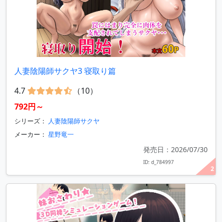
人妻陰陽師サクヤ3 寝取り篇
4.7
（10）
792円～
シリーズ：
人妻陰陽師サクヤ
メーカー：
星野竜一
発売日：2026/07/30
ID: d_784997
2