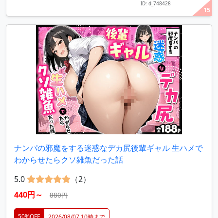
ID: d_748428
15
ナンパの邪魔をする迷惑なデカ尻後輩ギャル 生ハメで
わからせたらクソ雑魚だった話
5.0
（2）
440円～
880円
50%OFF
2026/08/07 10時まで