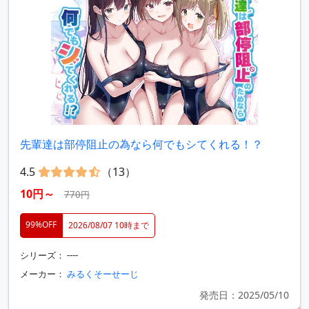
先輩達は部停阻止の為なら何でもシてくれる！？
4.5
（13）
10円～
770円
99%OFF
2026/08/07 10時まで
シリーズ： ----
メーカー：
みるくそーせーじ
発売日：2025/05/10