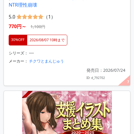
NTR理性崩壊
5.0
（1）
770円～
1,100円
30%OFF
2026/08/07 10時まで
シリーズ： ----
メーカー：
チクワとまんじゅう
発売日：2026/07/24
ID: d_792702
7