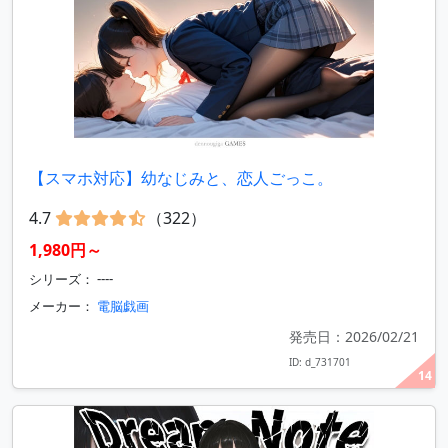
【スマホ対応】幼なじみと、恋人ごっこ。
4.7
（322）
1,980円～
シリーズ： ----
メーカー：
電脳戯画
発売日：2026/02/21
ID: d_731701
14