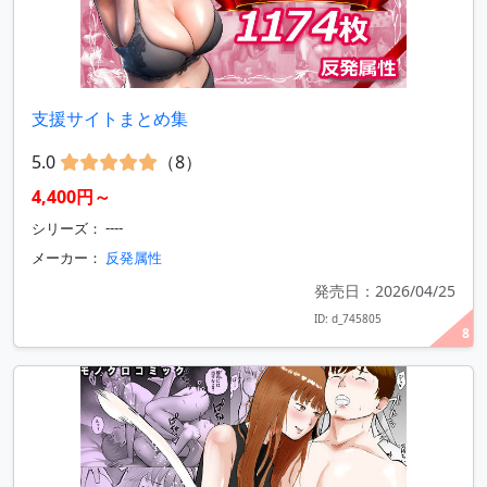
支援サイトまとめ集
5.0
（8）
4,400円～
シリーズ： ----
メーカー：
反発属性
発売日：2026/04/25
ID: d_745805
8