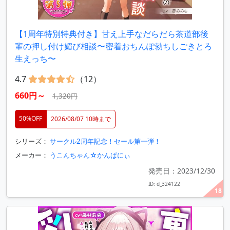
【1周年特別特典付き】甘え上手なだらだら茶道部後
輩の押し付け媚び相談〜密着おちんぽ勃ちしごきとろ
生えっち〜
4.7
（12）
660円～
1,320円
50%OFF
2026/08/07 10時まで
シリーズ：
サークル2周年記念！セール第一弾！
メーカー：
うこんちゃん☆かんぱにぃ
発売日：2023/12/30
ID: d_324122
18