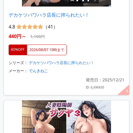
デカケツパワハラ店長に搾られたい！
4.8
（41）
440円～
1,100円
60%OFF
2026/08/07 10時まで
シリーズ：
デカケツパワハラ店長に搾られたい！
メーカー：
でんきねこ
発売日：2025/12/21
ID: d_696830
1