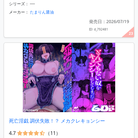
シリーズ： ----
メーカー：
たまりん醤油
発売日：2026/07/19
ID: d_792481
23
死亡淫戯 調伏失敗！？ メカクレキョンシー
4.7
（11）