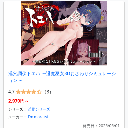
淫穴調伏トエハ 〜退魔巫女3Dおさわりシミュレーシ
ョン〜
4.7
（3）
2,970円～
シリーズ：
淫界シリーズ
メーカー：
I’m moralist
発売日：2026/06/01