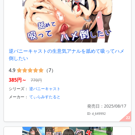
逆バニーキャストの生意気アナルを舐めて吸ってハメ
倒したい
4.9
（7）
385円～
770円
シリーズ：
逆バニーキャスト
メーカー：
てぃらみすたると
発売日：2025/08/17
ID: d_649992
22