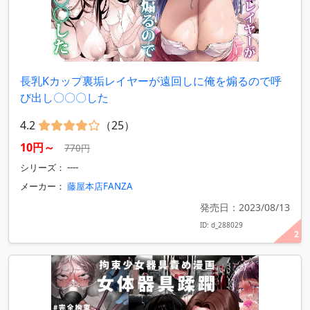
長乳Kカップ裏垢レイヤーが遠回しに俺を煽るので呼
び出し〇〇〇した
4.2
（25）
10円～
770円
シリーズ： ----
メーカー：
藤屋本店FANZA
発売日：2023/08/13
ID: d_288029
2