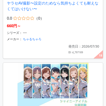
ヤラセAV撮影〜設定のためなら気持ちよくても耐えな
くてはいけない〜
0.0
（0）
660円～
シリーズ： ----
メーカー：
ちゃるちゃろ
発売日：2026/07/30
ID: d_797189
18