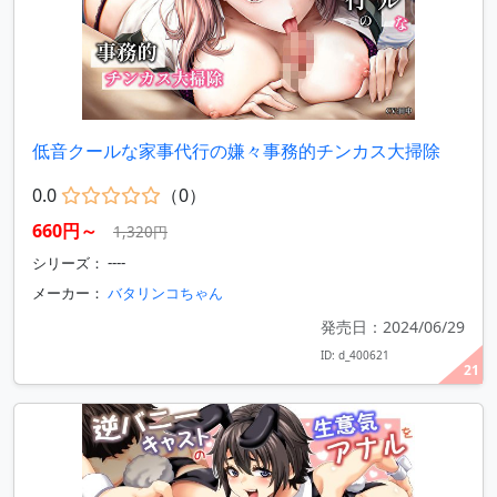
低音クールな家事代行の嫌々事務的チンカス大掃除
0.0
（0）
660円～
1,320円
シリーズ： ----
メーカー：
バタリンコちゃん
発売日：2024/06/29
ID: d_400621
21