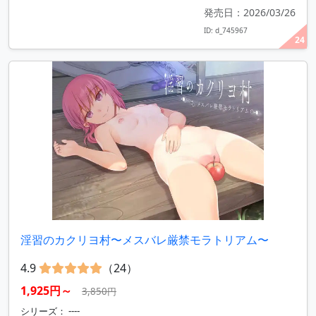
発売日：2026/03/26
ID: d_745967
24
淫習のカクリヨ村〜メスバレ厳禁モラトリアム〜
4.9
（24）
1,925円～
3,850円
シリーズ： ----