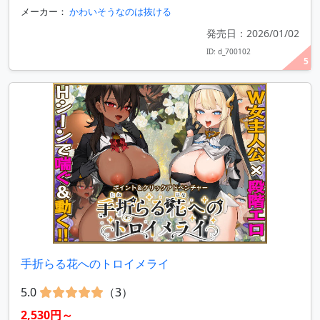
メーカー：
かわいそうなのは抜ける
発売日：2026/01/02
ID: d_700102
5
手折らる花へのトロイメライ
5.0
（3）
2,530円～