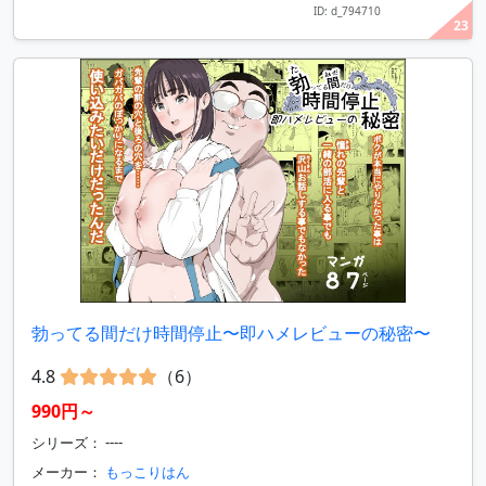
ID: d_794710
23
勃ってる間だけ時間停止〜即ハメレビューの秘密〜
4.8
（6）
990円～
シリーズ： ----
メーカー：
もっこりはん