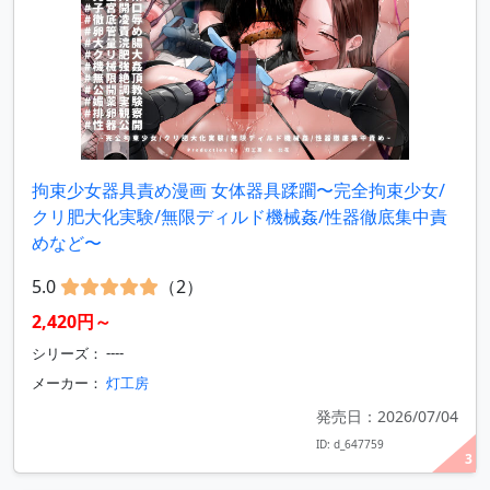
拘束少女器具責め漫画 女体器具蹂躙〜完全拘束少女/
クリ肥大化実験/無限ディルド機械姦/性器徹底集中責
めなど〜
5.0
（2）
2,420円～
シリーズ： ----
メーカー：
灯工房
発売日：2026/07/04
ID: d_647759
3