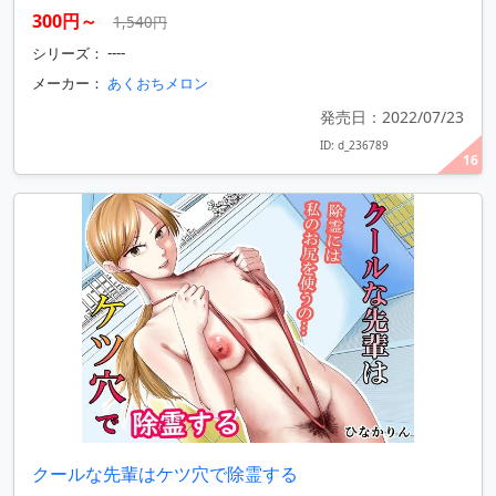
300円～
1,540円
シリーズ： ----
メーカー：
あくおちメロン
発売日：2022/07/23
ID: d_236789
16
クールな先輩はケツ穴で除霊する