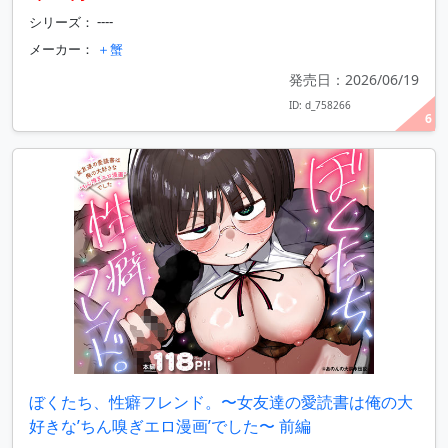
シリーズ： ----
メーカー：
＋蟹
発売日：2026/06/19
ID: d_758266
6
ぼくたち、性癖フレンド。〜女友達の愛読書は俺の大
好きな’ちん嗅ぎエロ漫画’でした〜 前編