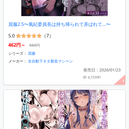
屈服2.5〜風紀委員長は持ち帰られて弄ばれて…〜
5.0
（7）
462円～
660円
シリーズ：
屈服
メーカー：
全自動下ネタ製造マシーン
発売日：2026/01/23
ID: d_723381
1