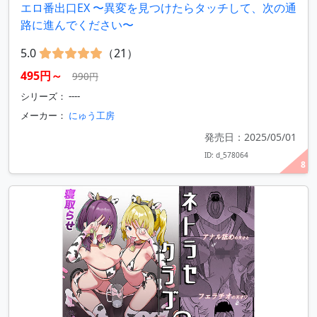
エロ番出口EX 〜異変を見つけたらタッチして、次の通
路に進んでください〜
5.0
（21）
495円～
990円
シリーズ： ----
メーカー：
にゅう工房
発売日：2025/05/01
ID: d_578064
8