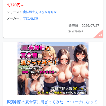
1,320円～
シリーズ：
魔法戦士えりな＆せりか
メーカー：
てにおは堂
発売日：2026/07/27
ID: d_796267
26
JK演劇部の夏合宿に混ざってみた！〜コーチになって