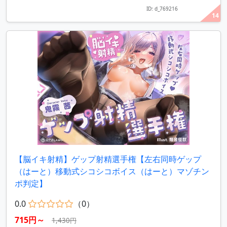
ID: d_769216
14
【脳イキ射精】ゲップ射精選手権【左右同時ゲップ
（はーと）移動式シコシコボイス（はーと）マゾチン
ポ判定】
0.0
（0）
715円～
1,430円