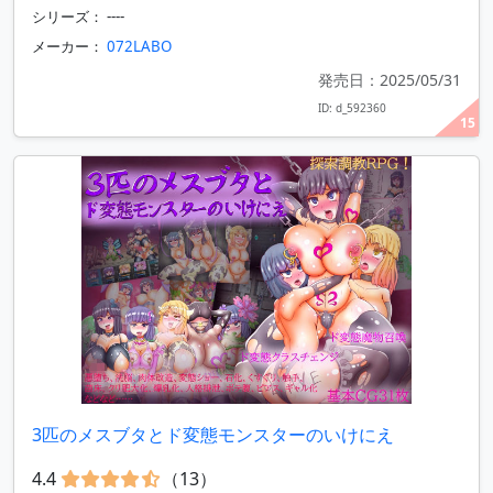
シリーズ： ----
メーカー：
072LABO
発売日：2025/05/31
ID: d_592360
15
3匹のメスブタとド変態モンスターのいけにえ
4.4
（13）