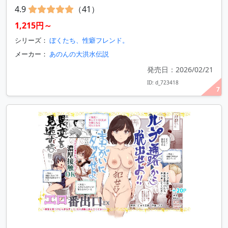
4.9
（41）
1,215円～
シリーズ：
ぼくたち、性癖フレンド。
メーカー：
あのんの大洪水伝説
発売日：2026/02/21
ID: d_723418
7