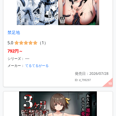
禁足地
5.0
（1）
792円～
シリーズ： ----
メーカー：
てるてるがーる
発売日：2026/07/28
ID: d_799297
10