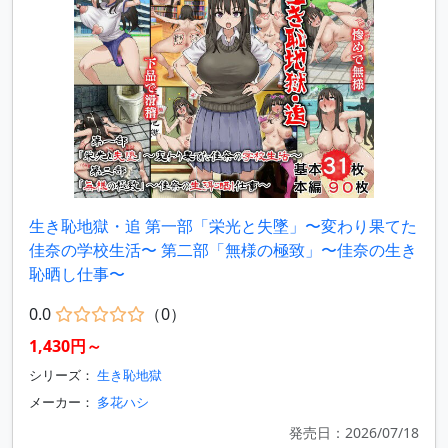
生き恥地獄・追 第一部「栄光と失墜」〜変わり果てた
佳奈の学校生活〜 第二部「無様の極致」〜佳奈の生き
恥晒し仕事〜
0.0
（0）
1,430円～
シリーズ：
生き恥地獄
メーカー：
多花ハシ
発売日：2026/07/18