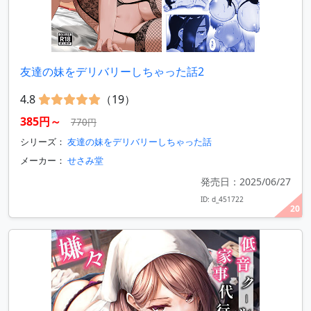
友達の妹をデリバリーしちゃった話2
4.8
（19）
385円～
770円
シリーズ：
友達の妹をデリバリーしちゃった話
メーカー：
せさみ堂
発売日：2025/06/27
ID: d_451722
20