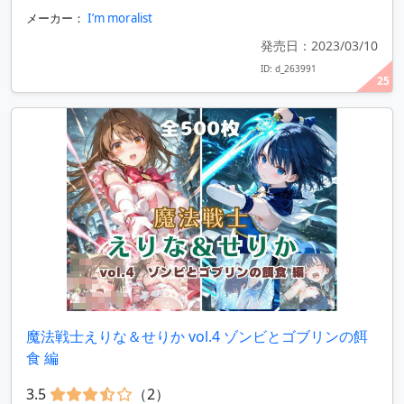
メーカー：
I’m moralist
発売日：2023/03/10
ID: d_263991
25
魔法戦士えりな＆せりか vol.4 ゾンビとゴブリンの餌
食 編
3.5
（2）