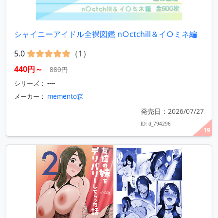
シャイニーアイドル全裸図鑑 n○ctchill＆イ○ミネ編
5.0
（1）
440円～
880円
シリーズ： ----
メーカー：
memento森
発売日：2026/07/27
ID: d_794296
19