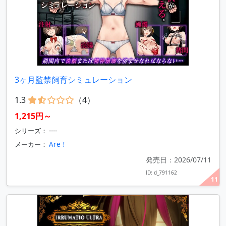
3ヶ月監禁飼育シミュレーション
1.3
（4）
1,215円～
シリーズ： ----
メーカー：
Are！
発売日：2026/07/11
ID: d_791162
11