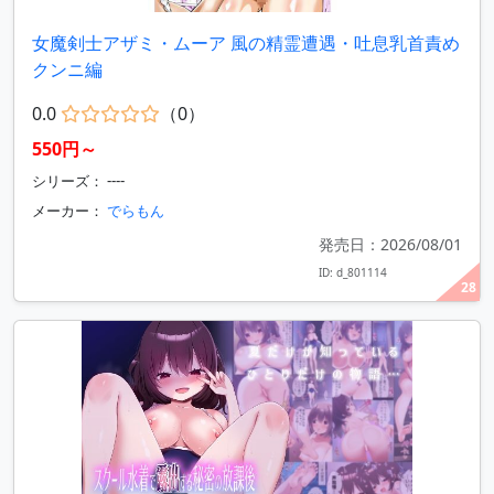
女魔剣士アザミ・ムーア 風の精霊遭遇・吐息乳首責め
クンニ編
0.0
（0）
550円～
シリーズ： ----
メーカー：
でらもん
発売日：2026/08/01
ID: d_801114
28