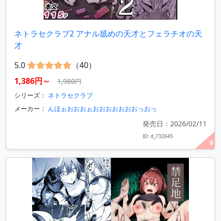
ネトラセクラブ2 アナル舐めの天才とフェラチオの天
才
5.0
（40）
1,386円～
1,980円
シリーズ：
ネトラセクラブ
メーカー：
んほぉおおおぉおおおおおおおっおっ
発売日：2026/02/11
ID: d_732645
9