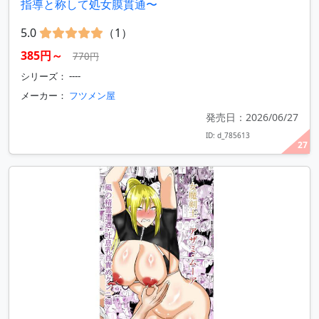
指導と称して処女膜貫通〜
5.0
（1）
385円～
770円
シリーズ： ----
メーカー：
フツメン屋
発売日：2026/06/27
ID: d_785613
27