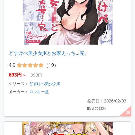
どすけべ美少女JKとお家えっち…完。
4.9
（19）
693円～
990円
シリーズ：
どすけべ美少女JK
メーカー：
ロッキー堂
発売日：2026/02/03
ID: d_709334
25