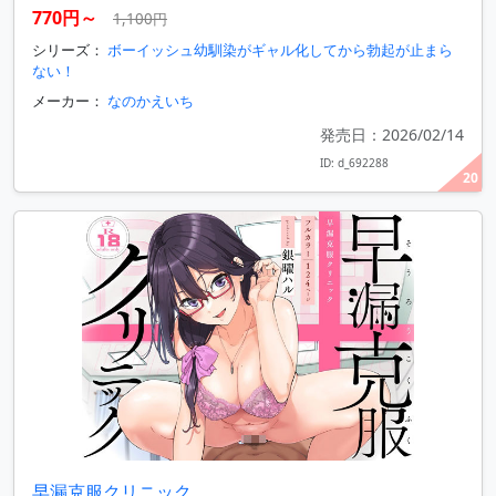
770円～
1,100円
シリーズ：
ボーイッシュ幼馴染がギャル化してから勃起が止まら
ない！
メーカー：
なのかえいち
発売日：2026/02/14
ID: d_692288
20
早漏克服クリニック