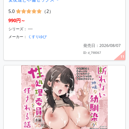
5.0
（2）
990円～
シリーズ： ----
メーカー：
くすりゆび
発売日：2026/08/07
ID: d_798067
11