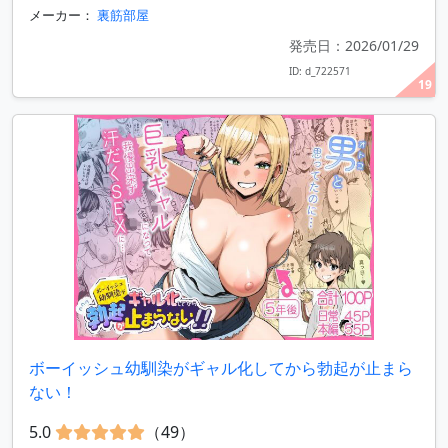
メーカー：
裏筋部屋
発売日：2026/01/29
ID: d_722571
19
ボーイッシュ幼馴染がギャル化してから勃起が止まら
ない！
5.0
（49）