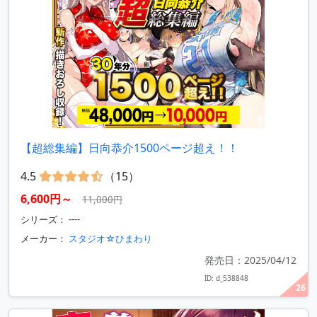
【超総集編】日向恭介1500ページ超え！！
4.5
（15）
6,600円～
11,000円
シリーズ： ----
メーカー：
スタジオ☆ひまわり
発売日：2025/04/12
ID: d_538848
26