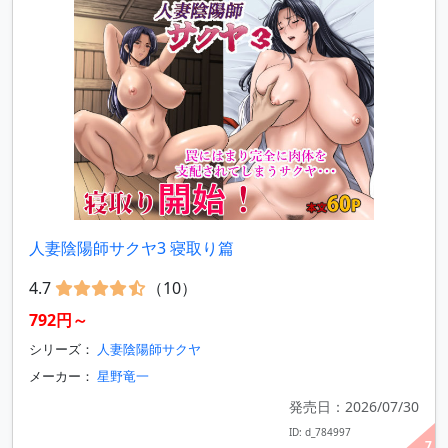
人妻陰陽師サクヤ3 寝取り篇
4.7
（10）
792円～
シリーズ：
人妻陰陽師サクヤ
メーカー：
星野竜一
発売日：2026/07/30
ID: d_784997
7