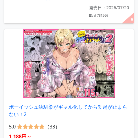
発売日：2026/07/20
ID: d_781566
9
ボーイッシュ幼馴染がギャル化してから勃起が止まら
ない！2
5.0
（33）
1,188円～