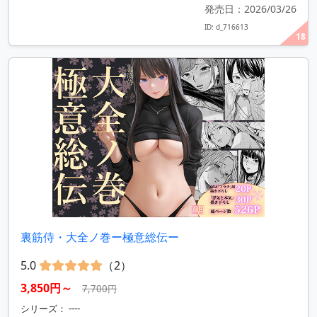
発売日：2026/03/26
ID: d_716613
18
裏筋侍・大全ノ巻ー極意総伝ー
5.0
（2）
3,850円～
7,700円
シリーズ： ----