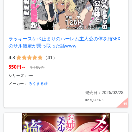
ラッキースケベ止まりのハーレム主人公の体を頭SEX
のサル後輩が乗っ取った話www
4.8
（41）
550円～
1,100円
シリーズ： ----
メーカー：
ろくまる荘
発売日：2026/02/28
ID: d_672378
15