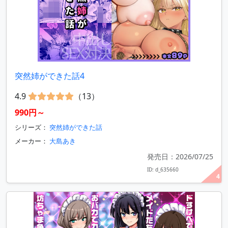
突然姉ができた話4
4.9
（13）
990円～
シリーズ：
突然姉ができた話
メーカー：
大島あき
発売日：2026/07/25
ID: d_635660
4