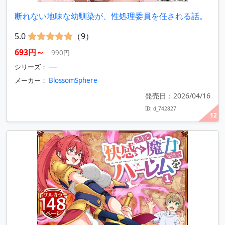
断れない地味な幼馴染が、性処理委員を任される話。
5.0
（9）
693円～
990円
シリーズ： ----
メーカー：
BlossomSphere
発売日：2026/04/16
ID: d_742827
12