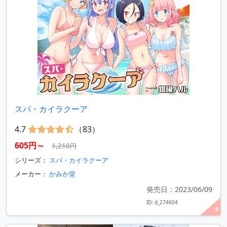
スパ・カイラクーア
4.7
（83）
605円～
1,210円
シリーズ：
スパ・カイラクーア
メーカー：
かみか堂
発売日：2023/06/09
ID: d_274604
6