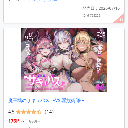
発売日：2026/07/16
ID: d_763223
28
魔王城のサキュバス 〜VS.淫紋術師〜
4.5
（14）
176円～
880円