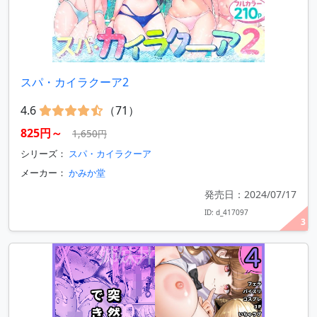
スパ・カイラクーア2
4.6
（71）
825円～
1,650円
シリーズ：
スパ・カイラクーア
メーカー：
かみか堂
発売日：2024/07/17
ID: d_417097
3