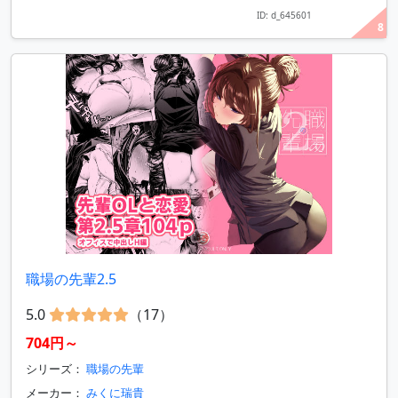
ID: d_645601
8
職場の先輩2.5
5.0
（17）
704円～
シリーズ：
職場の先輩
メーカー：
みくに瑞貴