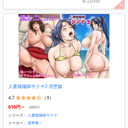
ID: d_673325
17
人妻陰陽師サクヤ2 淫堕篇
4.7
（9）
616円～
880円
シリーズ：
人妻陰陽師サクヤ
メーカー：
星野竜一