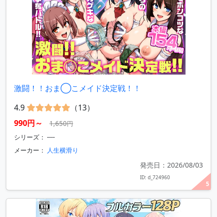
激闘！！おま◯こメイド決定戦！！
4.9
（13）
990円～
1,650円
シリーズ： ----
メーカー：
人生横滑り
発売日：2026/08/03
ID: d_724960
5