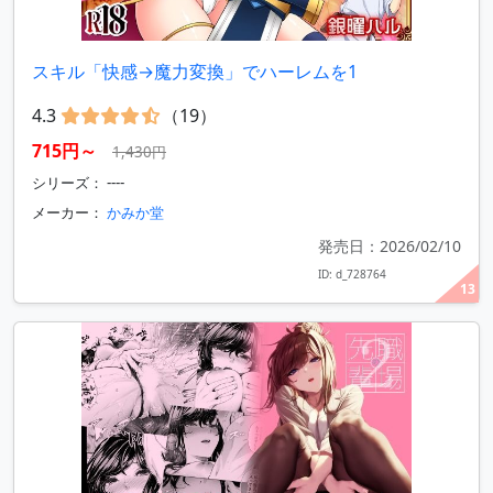
スキル「快感→魔力変換」でハーレムを1
4.3
（19）
715円～
1,430円
シリーズ： ----
メーカー：
かみか堂
発売日：2026/02/10
ID: d_728764
13