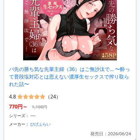
バ先の勝ち気な先輩主婦（36）はご無沙汰で… 〜酔っ
て普段塩対応とは思えない濃厚生セックスで搾り取ら
れた話〜
4.8
（24）
770円～
1,100円
シリーズ： ----
メーカー：
ひげふらい
発売日：2026/06/24