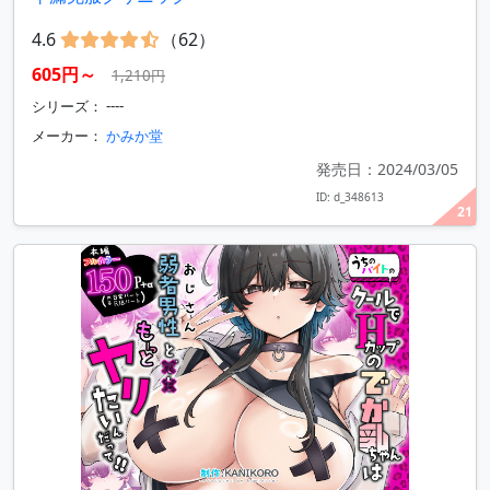
4.6
（62）
605円～
1,210円
シリーズ： ----
メーカー：
かみか堂
発売日：2024/03/05
ID: d_348613
21