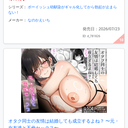
シリーズ：
ボーイッシュ幼馴染がギャル化してから勃起が止まら
ない！
メーカー：
なのかえいち
発売日：2026/07/23
ID: d_781826
10
オタク同士の友情は結婚しても成立するよね？ 〜元・
女友達と不倫セックス〜