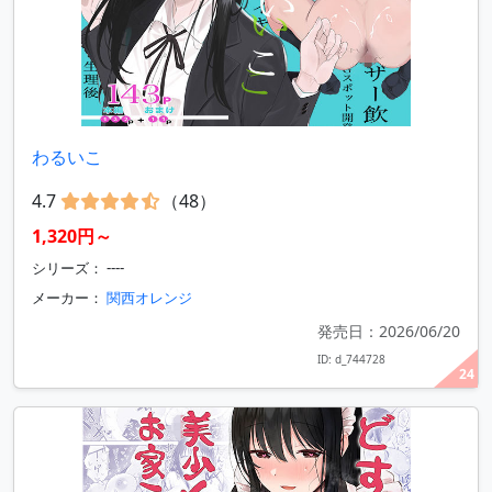
わるいこ
4.7
（48）
1,320円～
シリーズ： ----
メーカー：
関西オレンジ
発売日：2026/06/20
ID: d_744728
24