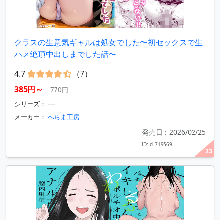
クラスの生意気ギャルは処女でした〜初セックスで生
ハメ絶頂中出しまでした話〜
4.7
（7）
385円～
770円
シリーズ： ----
メーカー：
へちま工房
発売日：2026/02/25
ID: d_719569
23