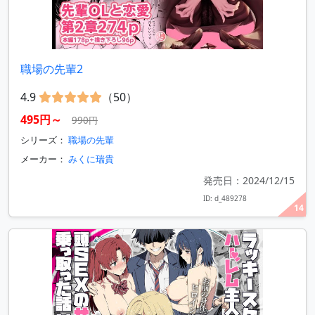
職場の先輩2
4.9
（50）
495円～
990円
シリーズ：
職場の先輩
メーカー：
みくに瑞貴
発売日：2024/12/15
ID: d_489278
14