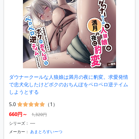
ダウナークールな人狼娘は満月の夜に豹変。求愛発情
で忠犬化したけどボクのおちんぽをペロペロ逆テイム
しようとする
5.0
（1）
660円～
1,320円
シリーズ： ----
メーカー：
あまとろすいーつ