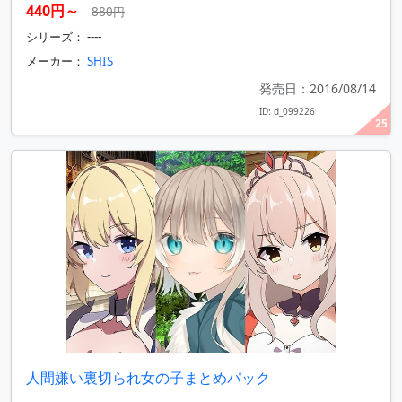
440円～
880円
シリーズ： ----
メーカー：
SHIS
発売日：2016/08/14
ID: d_099226
25
人間嫌い裏切られ女の子まとめパック