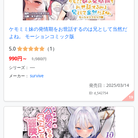
ケモミミ妹の発情期をお世話するのは兄として当然だ
よね。 モーションコミック版
5.0
（1）
990円～
1,980円
シリーズ： ----
メーカー：
survive
発売日：2025/03/14
ID: d_542754
19