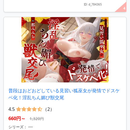
ID: d_784365
4
普段はおどおどしている見習い狐巫女が発情でドスケ
ベ化！淫乱ちん媚び獣交尾
4.5
（2）
660円～
1,320円
シリーズ： ----