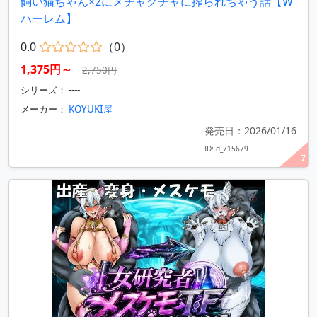
飼い猫ちゃん×2にメチャクチャに搾られちゃう話【W
ハーレム】
0.0
（0）
1,375円～
2,750円
シリーズ： ----
メーカー：
KOYUKI屋
発売日：2026/01/16
ID: d_715679
7