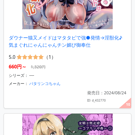
ダウナー猫又メイドはマタタビで強●発情→淫獣化♪
気まぐれにゃんにゃんチン媚び御奉仕
5.0
（1）
660円～
1,320円
シリーズ： ----
メーカー：
バタリンコちゃん
発売日：2024/08/24
ID: d_432770
10