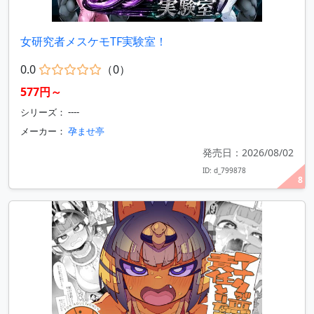
女研究者メスケモTF実験室！
0.0
（0）
577円～
シリーズ： ----
メーカー：
孕ませ亭
発売日：2026/08/02
ID: d_799878
8