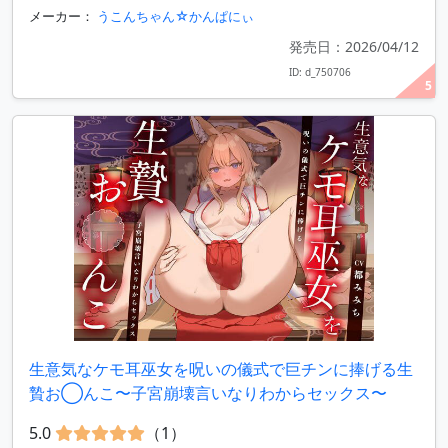
メーカー：
うこんちゃん☆かんぱにぃ
発売日：2026/04/12
ID: d_750706
5
生意気なケモ耳巫女を呪いの儀式で巨チンに捧げる生
贄お◯んこ〜子宮崩壊言いなりわからセックス〜
5.0
（1）