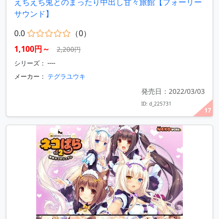
えちえち兎とのまったり中出し甘々旅館【フォーリー
サウンド】
0.0
（0）
1,100円～
2,200円
シリーズ： ----
メーカー：
テグラユウキ
発売日：2022/03/03
ID: d_225731
17