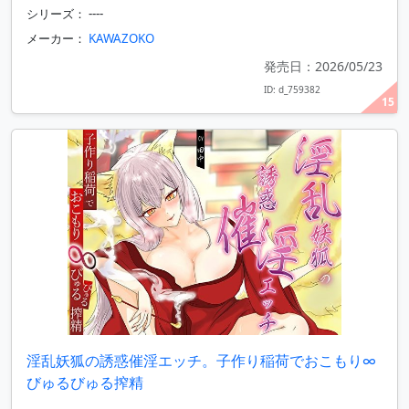
シリーズ： ----
メーカー：
KAWAZOKO
発売日：2026/05/23
ID: d_759382
15
淫乱妖狐の誘惑催淫エッチ。子作り稲荷でおこもり∞
びゅるびゅる搾精