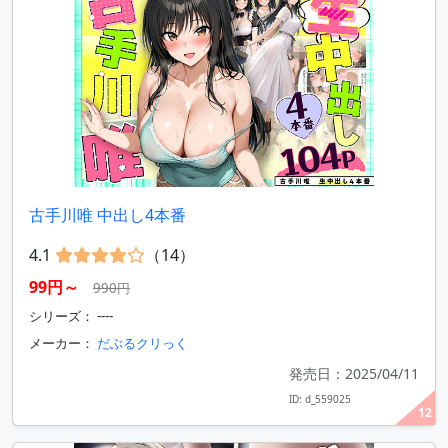
古手川唯 中出し4本番
4.1
（14）
99円～
990円
シリーズ： ----
メーカー：
だぶるクリっく
発売日：2025/04/11
ID: d_559025
12