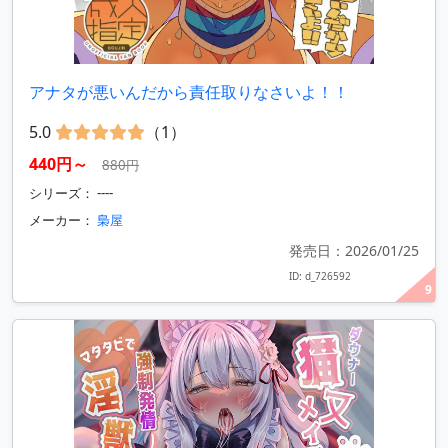
アナタが悪いんだから責任取りなさいよ！！
5.0
（1）
440円～
880円
シリーズ： ----
メーカー：
梟屋
発売日：2026/01/25
ID: d_726592
9