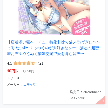
【密着添い寝ベロチュー特化】捨て猫ノラは’ぎゅ〜〜
っ’したい♪〜くっつくのが大好きなクール猫との超密
着お布団ぬくぬく繁殖交尾で愛を育む音声〜
4.5
（2）
10円～
1,650円
シリーズ： ----
メーカー：
エモイ堂
発売日：2026/06/27
ID: d_779970
3