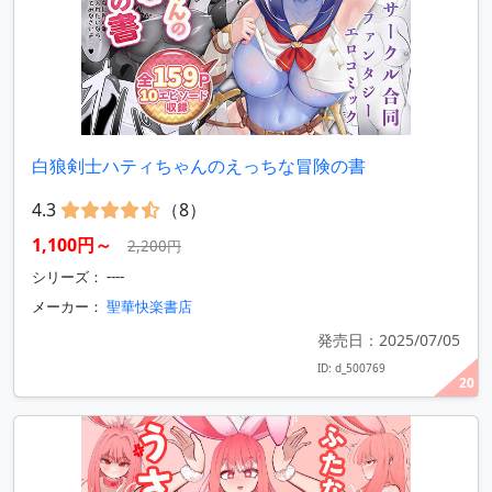
白狼剣士ハティちゃんのえっちな冒険の書
4.3
（8）
1,100円～
2,200円
シリーズ： ----
メーカー：
聖華快楽書店
発売日：2025/07/05
ID: d_500769
20