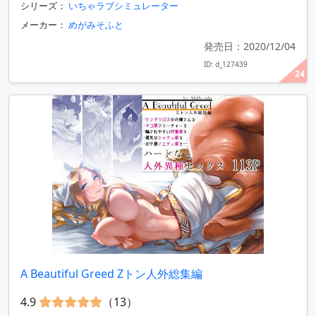
シリーズ：
いちゃラブシミュレーター
メーカー：
めがみそふと
発売日：2020/12/04
ID: d_127439
24
A Beautiful Greed Zトン人外総集編
4.9
（13）