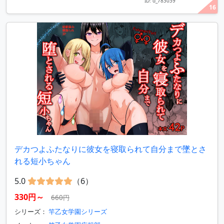
ID: d_783039
16
デカつよふたなりに彼女を寝取られて自分まで墜とさ
れる短小ちゃん
5.0
（6）
330円～
660円
シリーズ：
竿乙女学園シリーズ