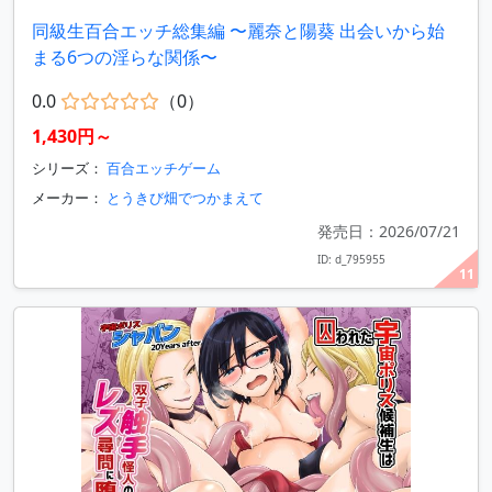
同級生百合エッチ総集編 〜麗奈と陽葵 出会いから始
まる6つの淫らな関係〜
0.0
（0）
1,430円～
シリーズ：
百合エッチゲーム
メーカー：
とうきび畑でつかまえて
発売日：2026/07/21
ID: d_795955
11