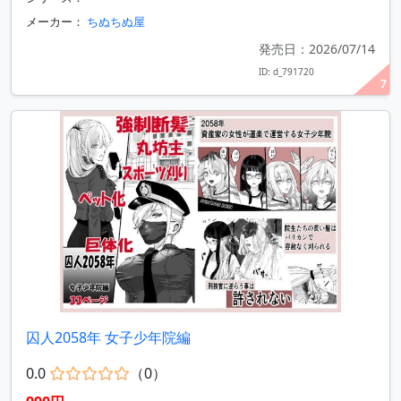
メーカー：
ちぬちぬ屋
発売日：2026/07/14
ID: d_791720
7
囚人2058年 女子少年院編
0.0
（0）