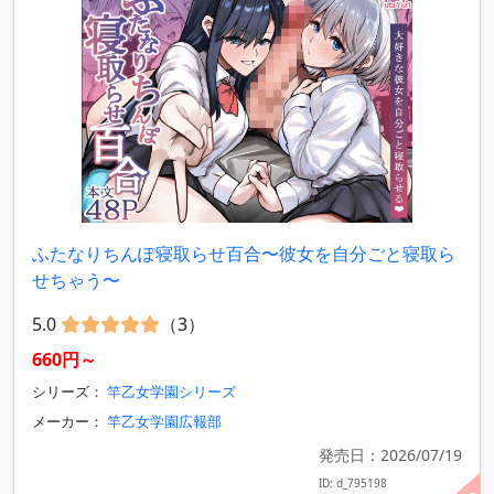
ふたなりちんぽ寝取らせ百合〜彼女を自分ごと寝取ら
せちゃう〜
5.0
（3）
660円～
シリーズ：
竿乙女学園シリーズ
メーカー：
竿乙女学園広報部
発売日：2026/07/19
ID: d_795198