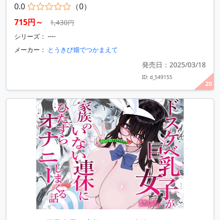
0.0
（0）
715円～
1,430円
シリーズ： ----
メーカー：
とうきび畑でつかまえて
発売日：2025/03/18
ID: d_549155
20