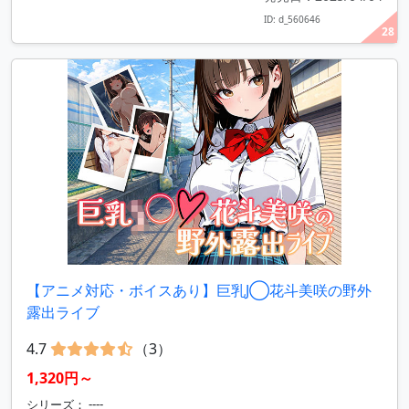
ID: d_560646
28
【アニメ対応・ボイスあり】巨乳J◯花斗美咲の野外
露出ライブ
4.7
（3）
1,320円～
シリーズ： ----