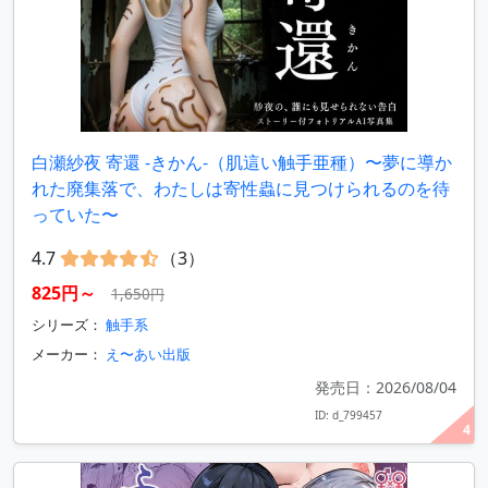
白瀬紗夜 寄還 -きかん-（肌這い触手亜種）〜夢に導か
れた廃集落で、わたしは寄性蟲に見つけられるのを待
っていた〜
4.7
（3）
825円～
1,650円
シリーズ：
触手系
メーカー：
え〜あい出版
発売日：2026/08/04
ID: d_799457
4