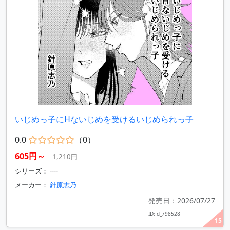
いじめっ子にHないじめを受けるいじめられっ子
0.0
（0）
605円～
1,210円
シリーズ： ----
メーカー：
針原志乃
発売日：2026/07/27
ID: d_798528
15