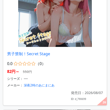
男子禁制！Secret Stage
0.0
（0）
82円～
550円
シリーズ： ----
メーカー：
深夜2時のあにまにあ
発売日：2026/08/07
ID: d_790699
26