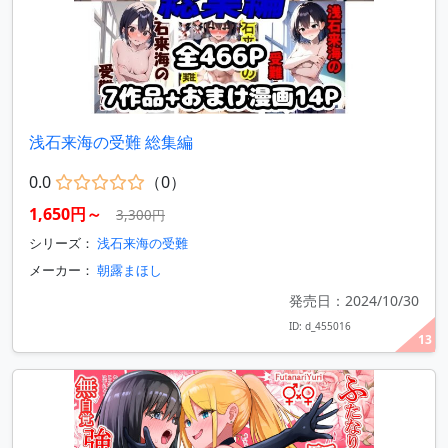
浅石来海の受難 総集編
0.0
（0）
1,650円～
3,300円
シリーズ：
浅石来海の受難
メーカー：
朝露まほし
発売日：2024/10/30
ID: d_455016
13