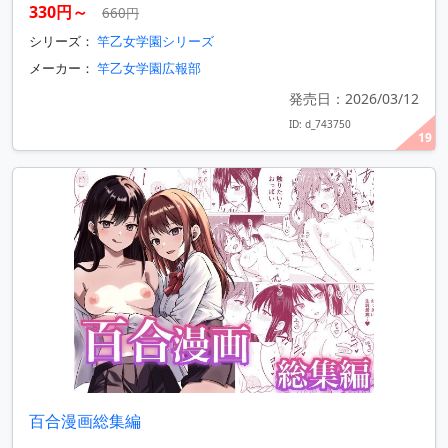
330円～
660円
シリーズ：
竿乙女学園シリーズ
メーカー：
竿乙女学園広報部
発売日：2026/03/12
ID: d_743750
19
百合漫画総集編