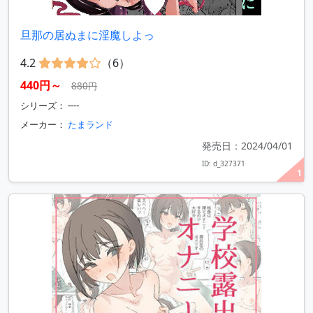
旦那の居ぬまに淫魔しよっ
4.2
（6）
440円～
880円
シリーズ： ----
メーカー：
たまランド
発売日：2024/04/01
ID: d_327371
1