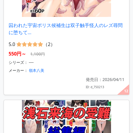
囚われた宇宙ポリス候補生は双子触手怪人のレズ尋問
に堕ちて…
5.0
（2）
550円～
1,100円
シリーズ： ----
メーカー：
嶺本八美
発売日：2026/04/11
ID: d_750213
12