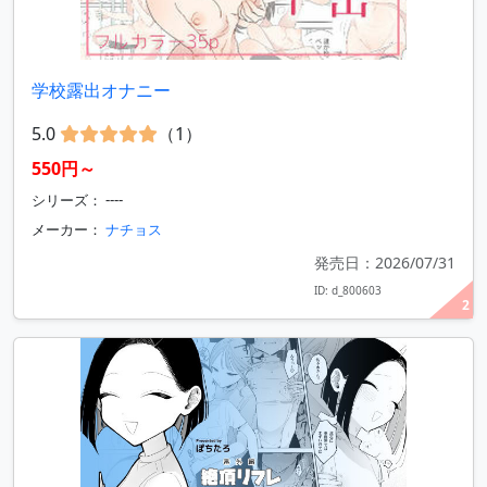
学校露出オナニー
5.0
（1）
550円～
シリーズ： ----
メーカー：
ナチョス
発売日：2026/07/31
ID: d_800603
2