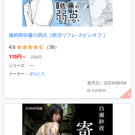
施術師佐藤の弱点［絶頂リフレ-スピンオフ-］
4.6
（36）
110円～
220円
シリーズ： ----
メーカー：
ぽちたろ
発売日：2024/08/04
ID: d_428026
3