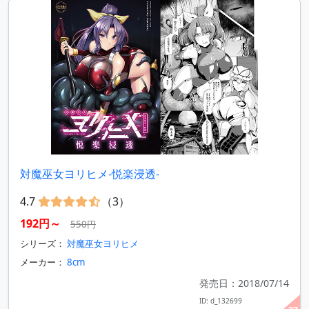
対魔巫女ヨリヒメ-悦楽浸透-
4.7
（3）
192円～
550円
シリーズ：
対魔巫女ヨリヒメ
メーカー：
8cm
発売日：2018/07/14
ID: d_132699