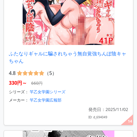
ふたなりギャルに騙されちゃう無自覚強ちんぽ陰キャ
ちゃん
4.8
（5）
330円～
660円
シリーズ：
竿乙女学園シリーズ
メーカー：
竿乙女学園広報部
発売日：2025/11/02
ID: d_694049
14