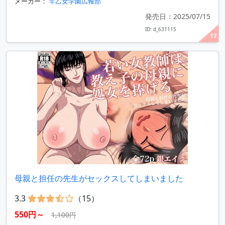
メーカー：
竿乙女学園広報部
発売日：2025/07/15
ID: d_631115
17
母親と担任の先生がセックスしてしまいました
3.3
（15）
550円～
1,100円