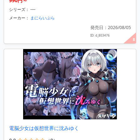
990円～
シリーズ： ----
メーカー：
まにらいぶら
発売日：2026/08/05
ID: d_803476
8
電脳少女は仮想世界に沈みゆく