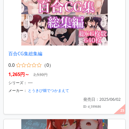
百合CG集総集編
0.0
（0）
1,265円～
2,530円
シリーズ： ----
メーカー：
とうきび畑でつかまえて
発売日：2025/06/02
ID: d_599686
25