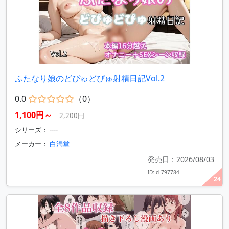
ふたなり娘のどぴゅどぴゅ射精日記Vol.2
0.0
（0）
1,100円～
2,200円
シリーズ： ----
メーカー：
白濁堂
発売日：2026/08/03
ID: d_797784
24