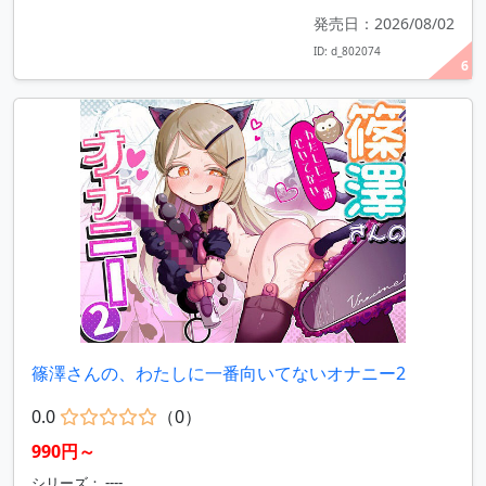
発売日：2026/08/02
ID: d_802074
6
篠澤さんの、わたしに一番向いてないオナニー2
0.0
（0）
990円～
シリーズ： ----