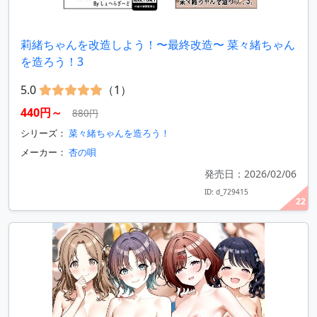
莉緒ちゃんを改造しよう！〜最終改造〜 菜々緒ちゃん
を造ろう！3
5.0
（1）
440円～
880円
シリーズ：
菜々緒ちゃんを造ろう！
メーカー：
杏の唄
発売日：2026/02/06
ID: d_729415
22