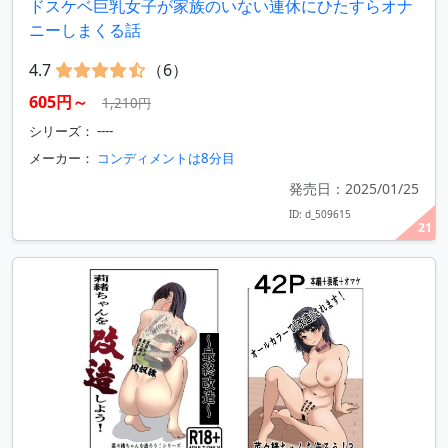
ドスケベ巨乳女子が家族のいない連休にひたすらオナ
ニーしまくる話
4.7
（6）
605円～
1,210円
シリーズ： ----
メーカー：
コンディメントは8分目
発売日：2025/01/25
ID: d_509615
21