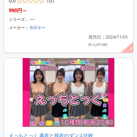
0.0
（0）
990円～
シリーズ： ----
メーカー：
矢印キー
発売日：2024/11/01
ID: d_457486
9
えっちとっく 着衣と脱衣のダンス比較