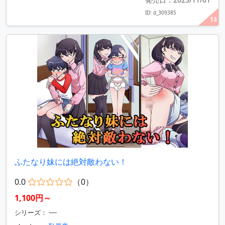
ID: d_309385
13
ふたなり妹には絶対敵わない！
0.0
（0）
1,100円～
シリーズ： ----