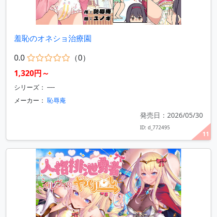
羞恥のオネショ治療園
0.0
（0）
1,320円～
シリーズ： ----
メーカー：
恥辱庵
発売日：2026/05/30
ID: d_772495
11