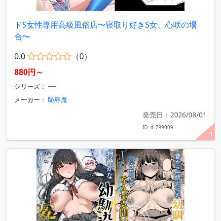
ドS女性専用高級風俗店〜寝取り好きS女、心咲の場
合〜
0.0
（0）
880円～
シリーズ： ----
メーカー：
恥辱庵
発売日：2026/08/01
ID: d_799009
1