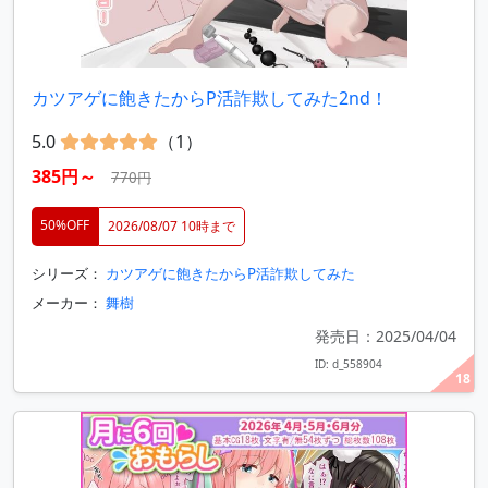
カツアゲに飽きたからP活詐欺してみた2nd！
5.0
（1）
385円～
770円
50%OFF
2026/08/07 10時まで
シリーズ：
カツアゲに飽きたからP活詐欺してみた
メーカー：
舞樹
発売日：2025/04/04
ID: d_558904
18