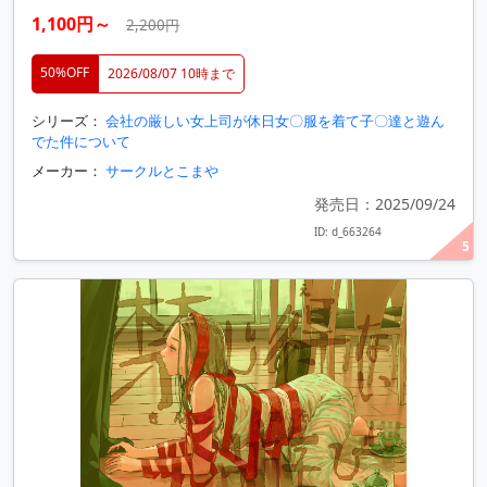
1,100円～
2,200円
50%OFF
2026/08/07 10時まで
シリーズ：
会社の厳しい女上司が休日女〇服を着て子〇達と遊ん
でた件について
メーカー：
サークルとこまや
発売日：2025/09/24
ID: d_663264
5