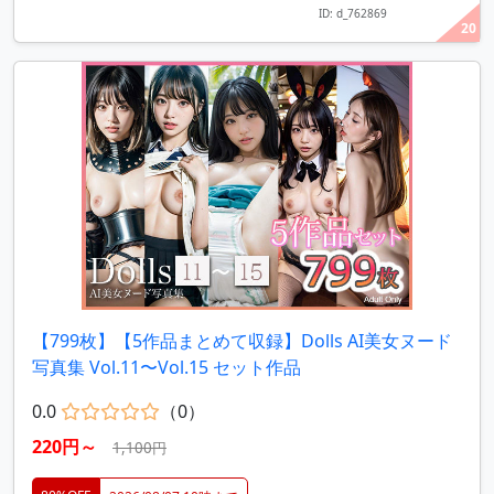
ID: d_762869
20
【799枚】【5作品まとめて収録】Dolls AI美女ヌード
写真集 Vol.11〜Vol.15 セット作品
0.0
（0）
220円～
1,100円