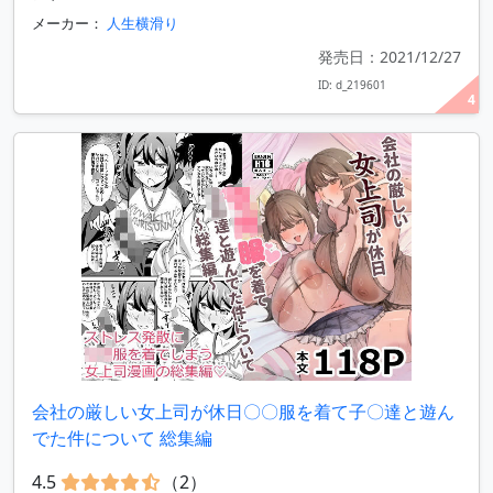
メーカー：
人生横滑り
発売日：2021/12/27
ID: d_219601
4
会社の厳しい女上司が休日〇〇服を着て子〇達と遊ん
でた件について 総集編
4.5
（2）