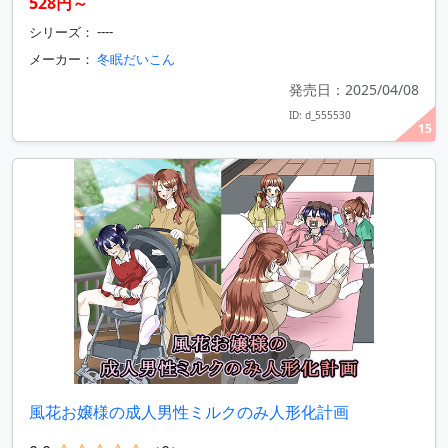
528円～
シリーズ： ----
メーカー：
冬眠だいこん
発売日：2025/04/08
ID: d_555530
15
風花お嬢様の成人男性ミルクのみ人形化計画