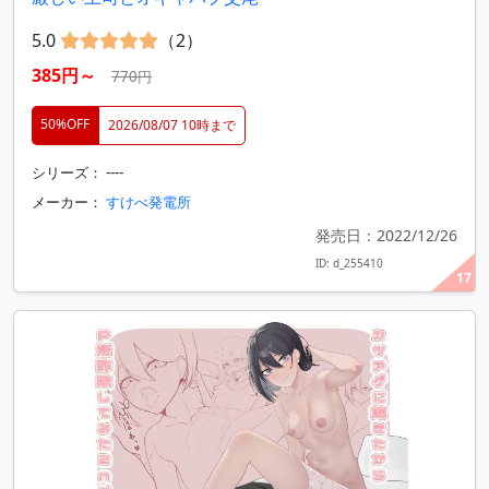
5.0
（2）
385円～
770円
50%OFF
2026/08/07 10時まで
シリーズ： ----
メーカー：
すけべ発電所
発売日：2022/12/26
ID: d_255410
17