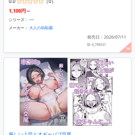
0.0
（0）
1,100円～
シリーズ： ----
メーカー：
大人の幼恥園
発売日：2026/07/11
ID: d_790537
16
厳しい上司とオギャバブ交尾