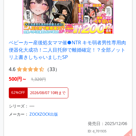
ベビーカー産後処女ママ催●NTR キモ弱者男性専用肉
便器化大成功！二人目托卵で離婚確定！？全部ノット
リ上書きしちゃいましたSP
4.6
（33）
500円～
1,320円
62%OFF
2026/08/07 10時まで
シリーズ： ----
メーカー：
ZOCKZOCK出版
発売日：2025/12/06
ID: d_701935
3