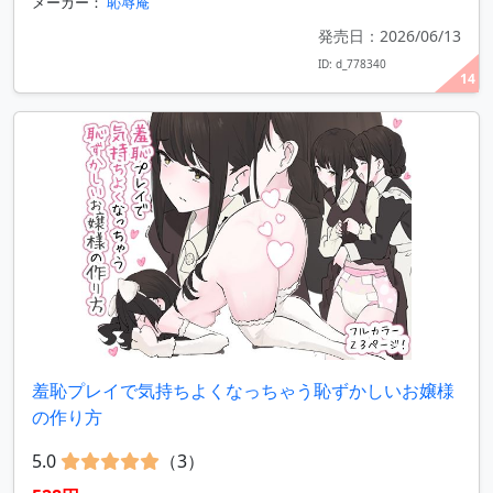
メーカー：
恥辱庵
発売日：2026/06/13
ID: d_778340
14
羞恥プレイで気持ちよくなっちゃう恥ずかしいお嬢様
の作り方
5.0
（3）