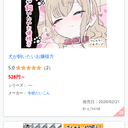
犬が飼いたいお嬢様方
5.0
（2）
528円～
シリーズ： ----
メーカー：
冬眠だいこん
発売日：2026/02/21
ID: d_734748
25