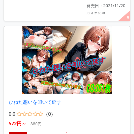
発売日：2021/11/20
ID: d_216078
8
ひねた想いを叩いて延す
0.0
（0）
572円～
880円