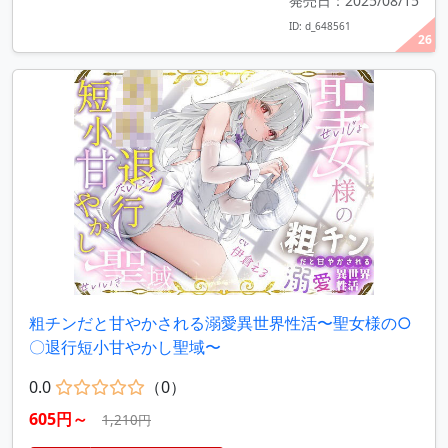
発売日：2025/08/15
ID: d_648561
26
粗チンだと甘やかされる溺愛異世界性活〜聖女様の○
〇退行短小甘やかし聖域〜
0.0
（0）
605円～
1,210円