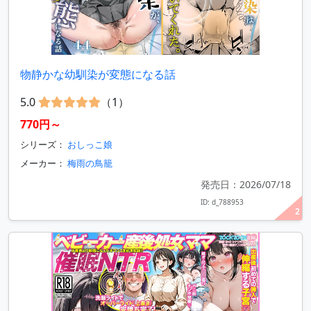
物静かな幼馴染が変態になる話
5.0
（1）
770円～
シリーズ：
おしっこ娘
メーカー：
梅雨の鳥籠
発売日：2026/07/18
ID: d_788953
2