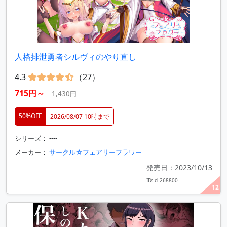
人格排泄勇者シルヴィのやり直し
4.3
（27）
715円～
1,430円
50%OFF
2026/08/07 10時まで
シリーズ： ----
メーカー：
サークル☆フェアリーフラワー
発売日：2023/10/13
ID: d_268800
12