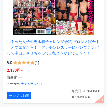
つるぺた女子の男水着チャレンジ会議 プロレス試合中
「オマエ女だろ！」デカチンレスラーにバレてテンパ
って中出しさせちゃって…私どうかしてるぅぅ！
5.0
(1)
2,180円~
出演者: ----
メーカー:
ナチュラルハイ
発売日:2026/08/06
サンプル動画
ID: 1nhdtc00237
3