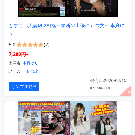
どすこい人妻MIX相撲～禁断の土俵に立つ女～ 本真ゆ
り
5.0
(2)
7,200円~
出演者:
本真ゆり
メーカー:
超敗北
発売日:2026/04/16
サンプル動画
ID: 1hsm00001
1