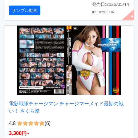
発売日:2026/05/14
サンプル動画
ID: 1rctd00736
4
電影戦隊チャージマン チャージマーメイド最期の戦
い！ さくら悠
4.8
(6)
3,300円~