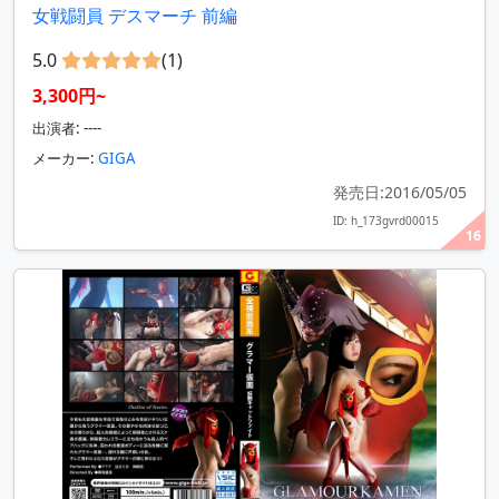
女戦闘員 デスマーチ 前編
5.0
(1)
3,300円~
出演者: ----
メーカー:
GIGA
発売日:2016/05/05
ID: h_173gvrd00015
16