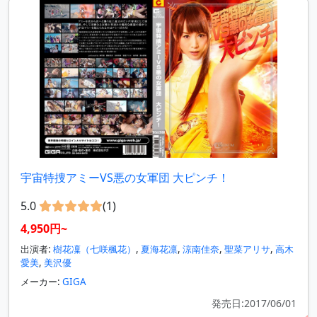
宇宙特捜アミーVS悪の女軍団 大ピンチ！
5.0
(1)
4,950円~
出演者:
樹花凜（七咲楓花）
,
夏海花凛
,
涼南佳奈
,
聖菜アリサ
,
高木
愛美
,
美沢優
メーカー:
GIGA
発売日:2017/06/01