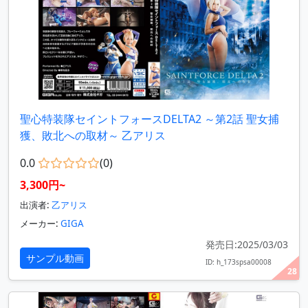
聖心特装隊セイントフォースDELTA2 ～第2話 聖女捕
獲、敗北への取材～ 乙アリス
0.0
(0)
3,300円~
出演者:
乙アリス
メーカー:
GIGA
発売日:2025/03/03
サンプル動画
ID: h_173spsa00008
28