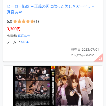
ヒーロー陥落 ～正義の刃に散った美しきガーベラ～
真宮あや
5.0
(1)
3,300円~
出演者:
真宮あや
メーカー:
GIGA
発売日:2023/07/01
ID: h_173ghmt00090
25