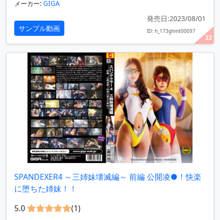
メーカー:
GIGA
発売日:2023/08/01
サンプル動画
ID: h_173ghmt00097
22
SPANDEXER4 ～三姉妹壊滅編～ 前編 公開凌●！快楽
に堕ちた姉妹！！
5.0
(1)