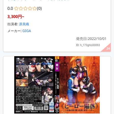
0.0
(0)
3,300円~
出演者:
原美織
メーカー:
GIGA
発売日:2022/10/01
ID: h_173ghls00093
24