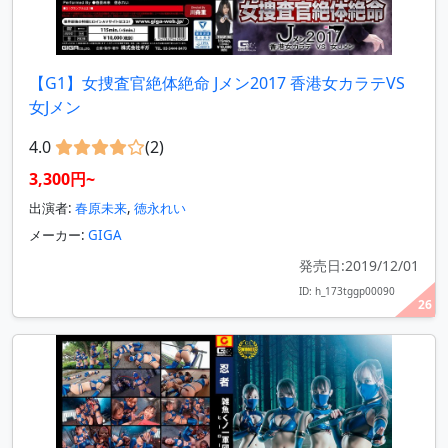
【G1】女捜査官絶体絶命 Jメン2017 香港女カラテVS
女Jメン
4.0
(2)
3,300円~
出演者:
春原未来
,
徳永れい
メーカー:
GIGA
発売日:2019/12/01
ID: h_173tggp00090
26