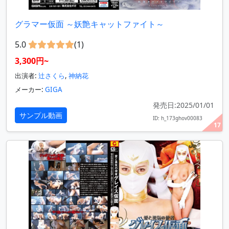
グラマー仮面 ～妖艶キャットファイト～
5.0
(1)
3,300円~
出演者:
辻さくら
,
神納花
メーカー:
GIGA
発売日:2025/01/01
サンプル動画
ID: h_173ghov00083
17