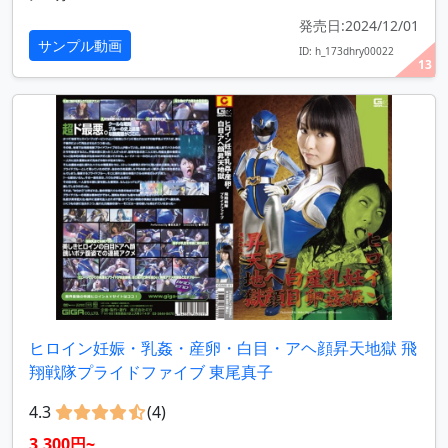
発売日:2024/12/01
サンプル動画
ID: h_173dhry00022
13
ヒロイン妊娠・乳姦・産卵・白目・アヘ顔昇天地獄 飛
翔戦隊プライドファイブ 東尾真子
4.3
(4)
3,300円~