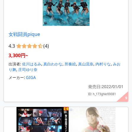
女戦闘員pique
4.3
(4)
3,300円~
出演者:
佐川はるみ
,
真白わかな
,
所奏絵
,
真山流奈
,
内村りな
,
みお
り舞
,
庄司ゆり奈
メーカー:
GIGA
発売日:2022/01/01
ID: h_173ghkr00081
9