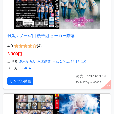
雑魚くノ一軍団 妖華組 ヒーロー陥落
4.0
(4)
3,300円~
出演者:
夏木なるみ
,
永瀬愛菜
,
早乙女らぶ
,
卯月ちはや
メーカー:
GIGA
発売日:2023/11/01
サンプル動画
ID: h_173ghnu00035
27