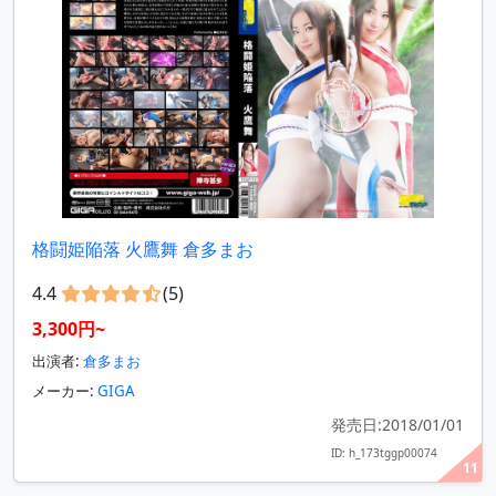
格闘姫陥落 火鷹舞 倉多まお
4.4
(5)
3,300円~
出演者:
倉多まお
メーカー:
GIGA
発売日:2018/01/01
ID: h_173tggp00074
11