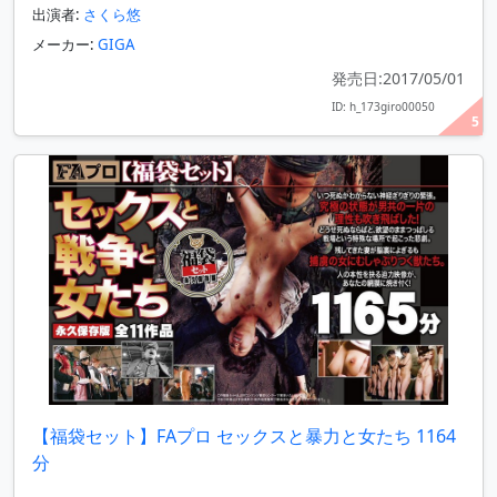
出演者:
さくら悠
メーカー:
GIGA
発売日:2017/05/01
ID: h_173giro00050
5
【福袋セット】FAプロ セックスと暴力と女たち 1164
分