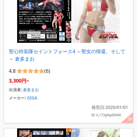
聖心特装隊セイントフォース4 ～聖女の帰還、そして
～ 倉多まお
4.8
(6)
3,300円~
出演者:
倉多まお
メーカー:
GIGA
発売日:2020/01/01
ID: h_173ghkp00046
10