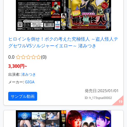
ヒロインを倒せ！ボクの考えた究極怪人 ～盗人怪人テ
グセワルVSソルジャーイエロー～ 渚みつき
0.0
(0)
3,300円~
出演者:
渚みつき
メーカー:
GIGA
発売日:2025/01/01
サンプル動画
ID: h_173spsa00002
19