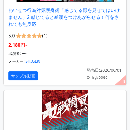
わいせつ行為対策護身術「感じてる顔を見せてはいけ
ません」2 感じてると暴漢をつけあがらせる！何をさ
れても無反応
5.0
(1)
2,180円~
出演者: ----
メーカー:
SHIGEKI
発売日:2026/06/01
サンプル動画
ID: 1sgki00090
8