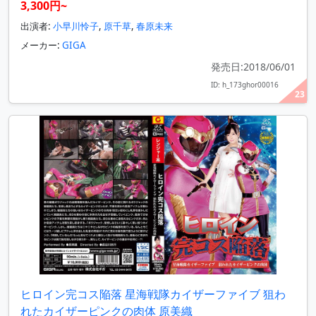
3,300円~
出演者:
小早川怜子
,
原千草
,
春原未来
メーカー:
GIGA
発売日:2018/06/01
ID: h_173ghor00016
23
ヒロイン完コス陥落 星海戦隊カイザーファイブ 狙わ
れたカイザーピンクの肉体 原美織