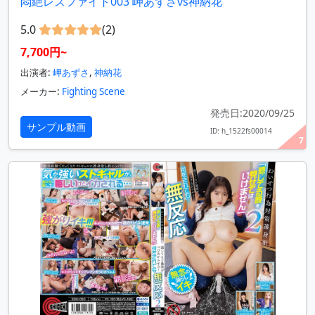
悶絶レズファイト003 岬あずさvs神納花
5.0
(2)
7,700円~
出演者:
岬あずさ
,
神納花
メーカー:
Fighting Scene
発売日:2020/09/25
サンプル動画
ID: h_1522fs00014
7