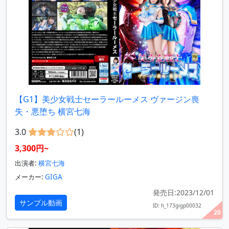
【G1】美少女戦士セーラールーメス ヴァージン喪
失・悪堕ち 横宮七海
3.0
(1)
3,300円~
出演者:
横宮七海
メーカー:
GIGA
発売日:2023/12/01
サンプル動画
ID: h_173gigp00032
20