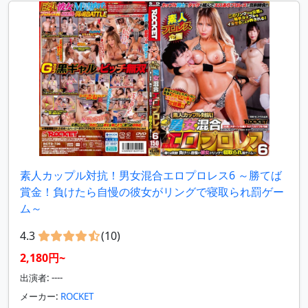
素人カップル対抗！男女混合エロプロレス6 ～勝てば
賞金！負けたら自慢の彼女がリングで寝取られ罰ゲー
ム～
4.3
(10)
2,180円~
出演者: ----
メーカー:
ROCKET