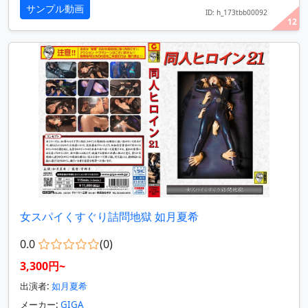
サンプル動画
ID: h_173tbb00092
12
女スパイくすぐり詰問地獄 如月夏希
0.0
(0)
3,300円~
出演者:
如月夏希
メーカー:
GIGA