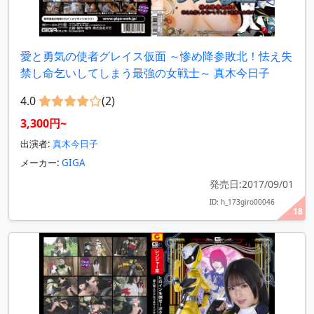
愛と勇気の使者グレイス仮面 ～惨め降参敗北！怯え失
禁し命乞いしてしまう最強の女戦士～ 真木今日子
4.0
(2)
3,300円~
出演者:
真木今日子
メーカー:
GIGA
発売日:2017/09/01
ID: h_173giro00046
18