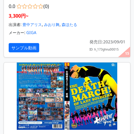
0.0
(0)
3,300円~
出演者:
豊中アリス
,
みおり舞
,
森ほたる
メーカー:
GIGA
発売日:2023/09/01
サンプル動画
ID: h_173ghnu00015
15