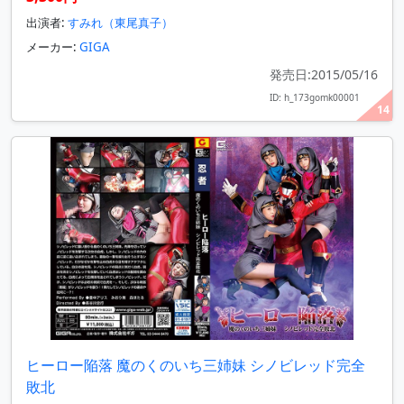
出演者:
すみれ（東尾真子）
メーカー:
GIGA
発売日:2015/05/16
ID: h_173gomk00001
14
ヒーロー陥落 魔のくのいち三姉妹 シノビレッド完全
敗北