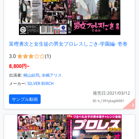
富樫勇次と女生徒の男女プロレスしごき-学園編- 壱巻
3.0
(1)
8,800円~
出演者:
桐山結羽
,
水嶋アリス
メーカー:
SILVER BIRCH
発売日:2021/03/12
サンプル動画
ID: h_1391ptag00001
2