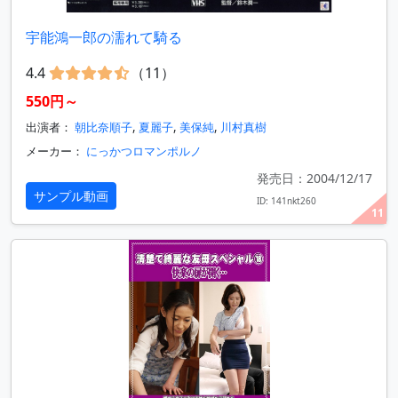
宇能鴻一郎の濡れて騎る
4.4
（11）
550円～
出演者：
朝比奈順子
,
夏麗子
,
美保純
,
川村真樹
メーカー：
にっかつロマンポルノ
発売日：2004/12/17
サンプル動画
ID: 141nkt260
11