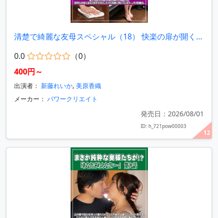
清楚で綺麗な友母スペシャル（18） 快楽の扉が開く…
0.0
（0）
400円～
出演者：
新藤れいか
,
美原香織
メーカー：
パワークリエイト
発売日：2026/08/01
ID: h_721pow00003
12