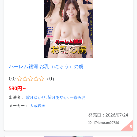
ハーレム銀河 お乳（にゅう）の虜
0.0
（0）
530円～
出演者：
紫月ゆかり
,
望月あやか
,
一条みお
メーカー：
大蔵映画
発売日：2026/07/24
ID: 174okuram00786
15