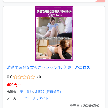
清楚で綺麗な友母スペシャル 16 美麗母のエロス…
0.0
（0）
400円～
出演者：
栗山香純
,
近藤郁（近藤郁美）
メーカー：
パワークリエイト
発売日：2026/05/01