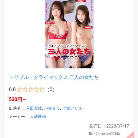
トリプル・クライマックス 三人の女たち
0.0
（0）
530円～
出演者：
入田真綾
,
小春まり
,
七瀬アリス
メーカー：
大蔵映画
発売日：2026/07/17
ID: 174okuram00800
16