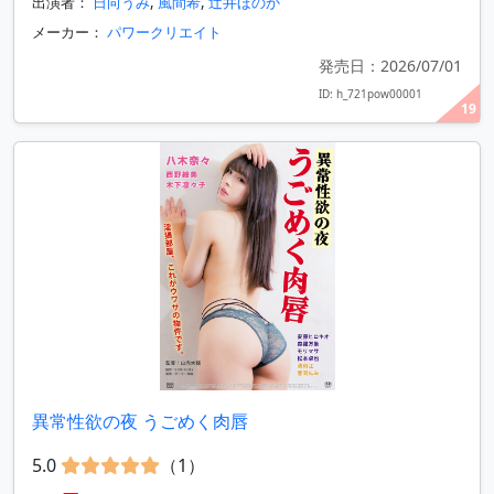
出演者：
日向うみ
,
風間希
,
辻井ほのか
メーカー：
パワークリエイト
発売日：2026/07/01
ID: h_721pow00001
19
異常性欲の夜 うごめく肉唇
5.0
（1）