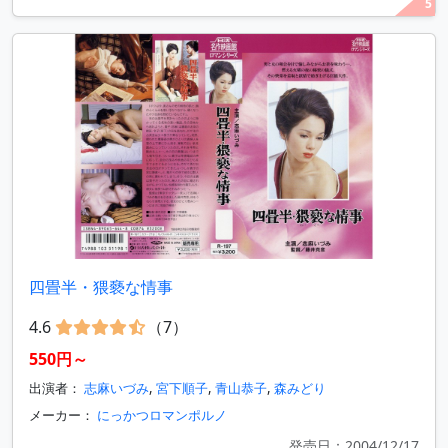
5
四畳半・猥褻な情事
4.6
（7）
550円～
出演者：
志麻いづみ
,
宮下順子
,
青山恭子
,
森みどり
メーカー：
にっかつロマンポルノ
発売日：2004/12/17