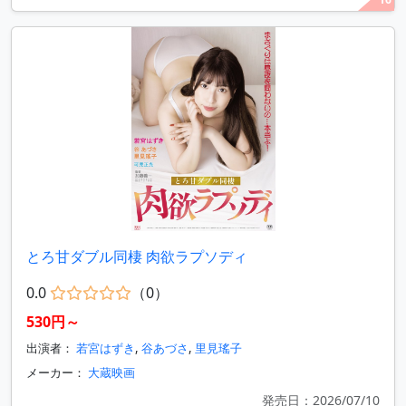
とろ甘ダブル同棲 肉欲ラプソディ
0.0
（0）
530円～
出演者：
若宮はずき
,
谷あづさ
,
里見瑤子
メーカー：
大蔵映画
発売日：2026/07/10