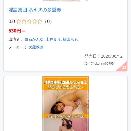
淫語集団 あえぎの多重奏
0.0
（0）
530円～
出演者：
白石かんな
,
上戸まり
,
福田もも
メーカー：
大蔵映画
発売日：2026/06/12
ID: 174okuram00795
23