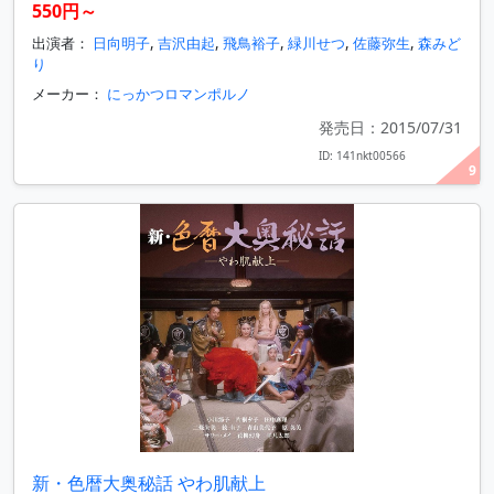
550円～
出演者：
日向明子
,
吉沢由起
,
飛鳥裕子
,
緑川せつ
,
佐藤弥生
,
森みど
り
メーカー：
にっかつロマンポルノ
発売日：2015/07/31
ID: 141nkt00566
9
新・色暦大奥秘話 やわ肌献上