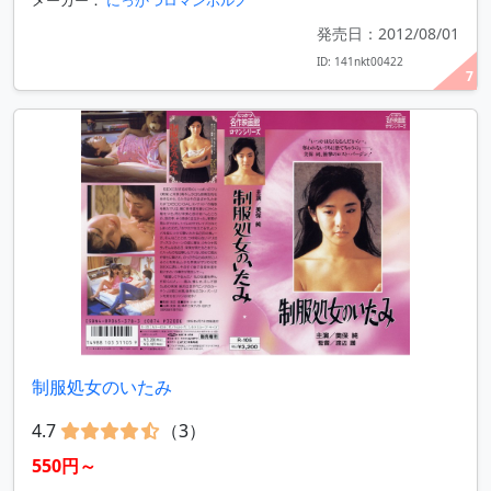
メーカー：
にっかつロマンポルノ
発売日：2012/08/01
ID: 141nkt00422
7
制服処女のいたみ
4.7
（3）
550円～