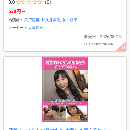
0.0
（0）
530円～
出演者：
宍戸里帆
,
和久井美兎
,
並木塔子
メーカー：
大蔵映画
発売日：2026/06/19
ID: 174okuram00796
21