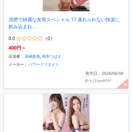
清楚で綺麗な友母スペシャル 17 逃れられない快楽に
飲み込まれ…
0.0
（0）
400円～
出演者：
高嶋亜美
,
樹本つばさ
メーカー：
パワークリエイト
発売日：2026/06/06
ID: h_721pcr00197
24