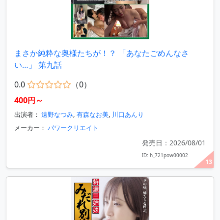
まさか純粋な奥様たちが！？ 「あなたごめんなさ
い…」 第九話
0.0
（0）
400円～
出演者：
遠野なつみ
,
有森なお美
,
川口あんり
メーカー：
パワークリエイト
発売日：2026/08/01
ID: h_721pow00002
13