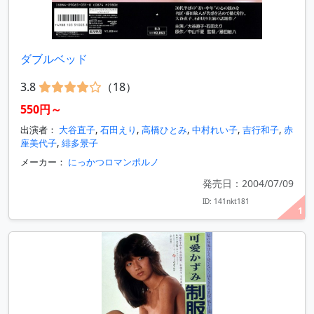
ダブルベッド
3.8
（18）
550円～
出演者：
大谷直子
,
石田えり
,
高橋ひとみ
,
中村れい子
,
吉行和子
,
赤
座美代子
,
緋多景子
メーカー：
にっかつロマンポルノ
発売日：2004/07/09
ID: 141nkt181
1