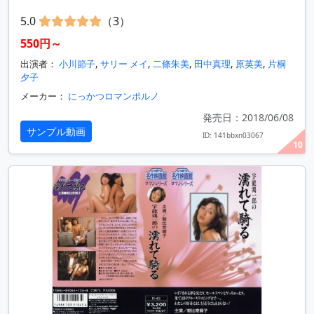
5.0
（3）
550円～
出演者：
小川節子
,
サリー メイ
,
二條朱美
,
田中真理
,
原英美
,
片桐
夕子
メーカー：
にっかつロマンポルノ
発売日：2018/06/08
サンプル動画
ID: 141bbxn03067
10