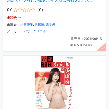
清楚でいやらしい熟女たち 大胆にも我を忘れて…
0.0
（0）
400円～
出演者：
松田優子
,
君嶋唯
,
森美希
メーカー：
パワークリエイト
発売日：2026/06/13
ID: h_721pcr00196
22