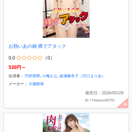
お熱いあの娘 裸でアタック
0.0
（0）
530円～
出演者：
円井萌華
,
小梅えな
,
綾瀬麻衣子（沢口まりあ）
メーカー：
大蔵映画
発売日：2026/05/29
ID: 174okuram00793
26