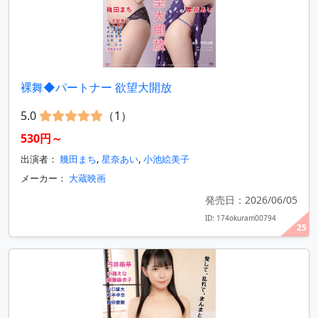
裸舞◆パートナー 欲望大開放
5.0
（1）
530円～
出演者：
幾田まち
,
星奈あい
,
小池絵美子
メーカー：
大蔵映画
発売日：2026/06/05
ID: 174okuram00794
25