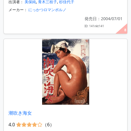
出演者：
美保純
,
青木三枝子
,
杉佳代子
メーカー：
にっかつロマンポルノ
発売日：2004/07/01
ID: 141nkt141
8
潮吹き海女
4.0
（6）