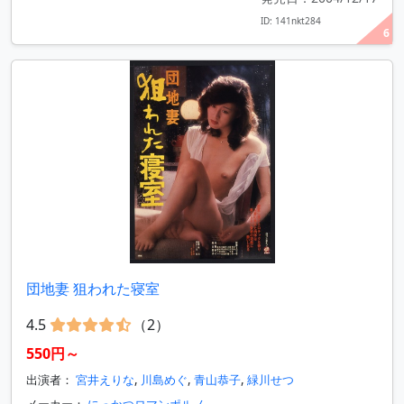
ID: 141nkt284
6
団地妻 狙われた寝室
4.5
（2）
550円～
出演者：
宮井えりな
,
川島めぐ
,
青山恭子
,
緑川せつ