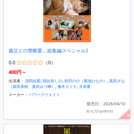
義父との禁断愛… 総集編スペシャル2
0.0
（0）
400円～
出演者：
深田結梨
,
朝比奈しの
,
前田のの（菊池ひなの）
,
真田さな
（真田美樹、真田みづ稀）
,
優木カリナ
,
月本愛
メーカー：
パワークリエイト
発売日：2026/04/10
ID: h_721pcr00192
3