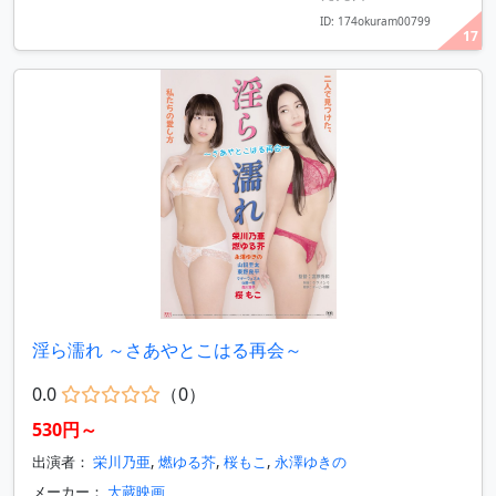
ID: 174okuram00799
17
淫ら濡れ ～さあやとこはる再会～
0.0
（0）
530円～
出演者：
栄川乃亜
,
燃ゆる芥
,
桜もこ
,
永澤ゆきの
メーカー：
大蔵映画