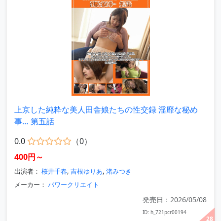
上京した純粋な美人田舎娘たちの性交録 淫靡な秘め
事… 第五話
0.0
（0）
400円～
出演者：
桜井千春
,
吉根ゆりあ
,
渚みつき
メーカー：
パワークリエイト
発売日：2026/05/08
ID: h_721pcr00194
28