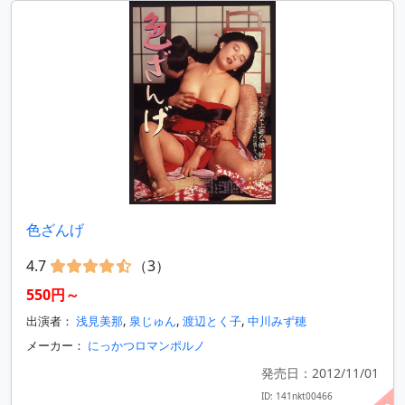
色ざんげ
4.7
（3）
550円～
出演者：
浅見美那
,
泉じゅん
,
渡辺とく子
,
中川みず穂
メーカー：
にっかつロマンポルノ
発売日：2012/11/01
ID: 141nkt00466