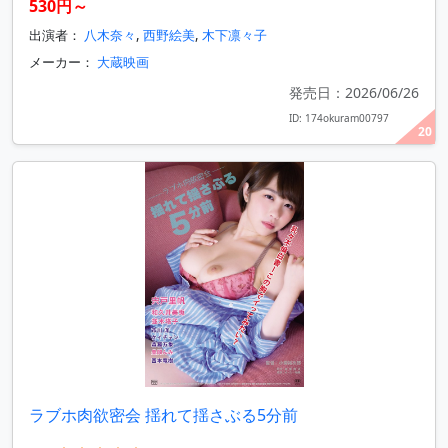
530円～
出演者：
八木奈々
,
西野絵美
,
木下凛々子
メーカー：
大蔵映画
発売日：2026/06/26
ID: 174okuram00797
20
ラブホ肉欲密会 揺れて揺さぶる5分前