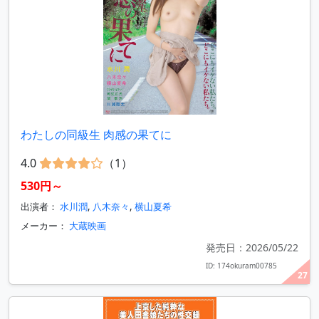
わたしの同級生 肉感の果てに
4.0
（1）
530円～
出演者：
水川潤
,
八木奈々
,
横山夏希
メーカー：
大蔵映画
発売日：2026/05/22
ID: 174okuram00785
27