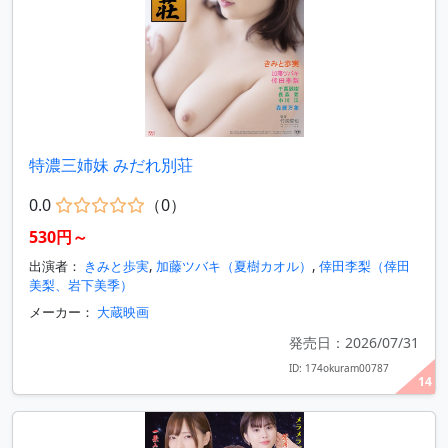
特濃三姉妹 みだれ別荘
0.0
（0）
530円～
出演者：
きみと歩実
,
加藤ツバキ（夏樹カオル）
,
倖田李梨（倖田
美梨、岩下美季）
メーカー：
大蔵映画
発売日：2026/07/31
ID: 174okuram00787
14