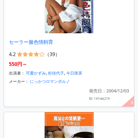
セーラー服色情飼育
4.2
（39）
550円～
出演者：
可愛かずみ
,
杉佳代子
,
今日珠実
メーカー：
にっかつロマンポルノ
発売日：2004/12/03
ID: 141nkt219
2