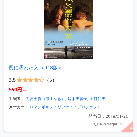
風に濡れた女 ＜R18版＞
3.8
（5）
550円～
出演者：
間宮夕貴（最上ゆき）
,
鈴木美智子
,
中谷仁美
メーカー：
ロマンポルノ・リブート・プロジェクト
発売日：2018/01/26
ID: h_1168romanp00006
4