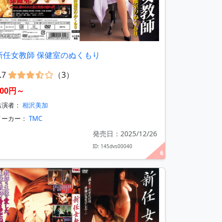
新任女教師 保健室のぬくもり
.7
（3）
400円～
出演者：
相沢美加
メーカー：
TMC
発売日：2025/12/26
ID: 145dvs00040
6