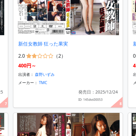
新任女教師 狂った果実
2.0
（2）
0
400円～
出演者：
森野いずみ
メーカー：
TMC
25
発売日：2025/12/24
ID: 145dvs00053
7
8