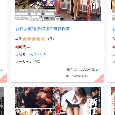
新任女教師 放課後の求愛授業
4.3
（3）
3
400円～
出演者：
水谷さとみ
メーカー：
TMC
28
発売日：2025/12/27
ID: 145dvs000052
4
5