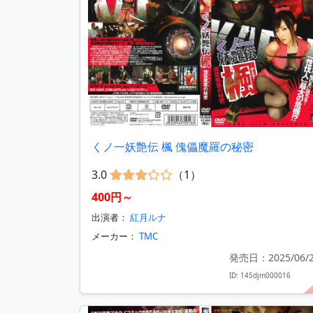
くノ一妖艶伝 楓 傀儡魔羅の秘密
3.0
（1）
400円～
出演者：
紅月ルナ
メーカー：
TMC
発売日：2025/06/
ID: 145djm000016