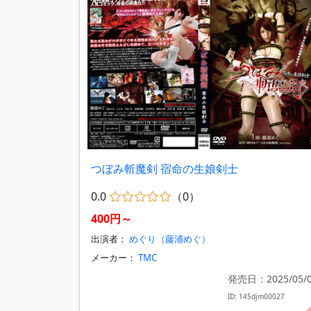
つぼみ斬魔剣 宿命の生娘剣士
0.0
（0）
400円～
出演者：
めぐり（藤浦めぐ）
メーカー：
TMC
発売日：2025/05/
ID: 145djm00027