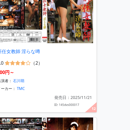
新任女教師 淫らな噂
.0
（2）
400円～
出演者：
石川萌
メーカー：
TMC
発売日：2025/11/21
ID: 145dvs000017
12