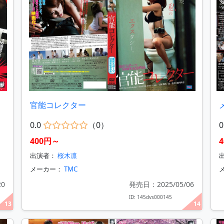
官能コレクター
0.0
（0）
0
400円～
出演者：
桜木凛
メーカー：
TMC
20
発売日：2025/05/06
ID: 145dvs000145
13
14