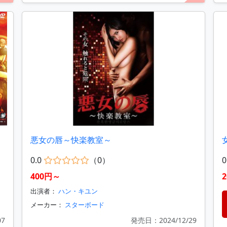
悪女の唇～快楽教室～
0.0
（0）
0
400円～
出演者：
ハン・キユン
メーカー：
スターボード
07
発売日：2024/12/29