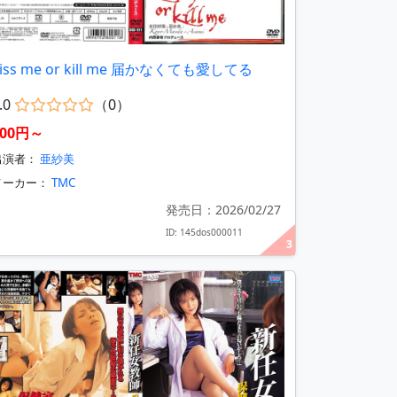
iss me or kill me 届かなくても愛してる
.0
（0）
400円～
出演者：
亜紗美
メーカー：
TMC
発売日：2026/02/27
ID: 145dos000011
3