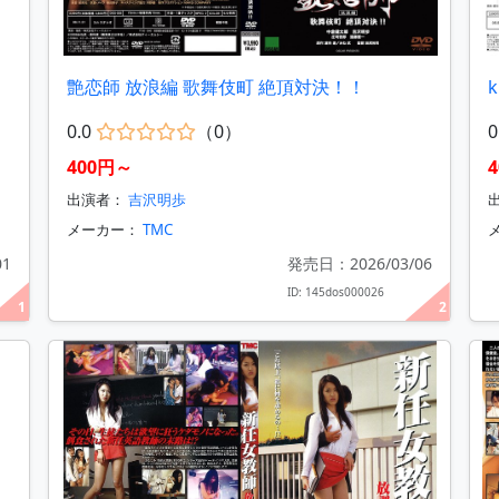
艶恋師 放浪編 歌舞伎町 絶頂対決！！
k
0.0
（0）
0
400円～
出演者：
吉沢明歩
メーカー：
TMC
01
発売日：2026/03/06
ID: 145dos000026
1
2