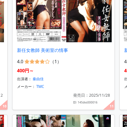
新任女教師 美術室の情事
4.0
（1）
4
400円～
出演者：
秦由佳
メーカー：
TMC
12
発売日：2025/11/28
ID: 145dvs000016
10
11