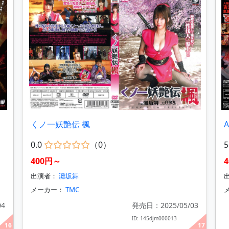
くノ一妖艶伝 楓
0.0
（0）
5
400円～
出演者：
灘坂舞
メーカー：
TMC
04
発売日：2025/05/03
ID: 145djm000013
16
17