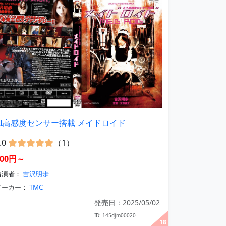
AI高感度センサー搭載 メイドロイド
.0
（1）
400円～
出演者：
吉沢明歩
メーカー：
TMC
発売日：2025/05/02
ID: 145djm00020
18