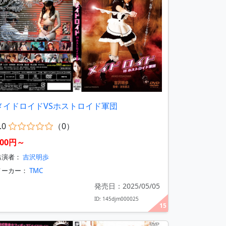
メイドロイドVSホストロイド軍団
.0
（0）
400円～
出演者：
吉沢明歩
メーカー：
TMC
発売日：2025/05/05
ID: 145djm000025
15