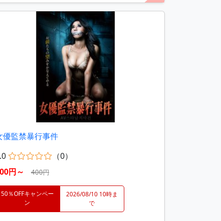
女優監禁暴行事件
.0
（0）
200円～
400円
50％OFFキャンペー
2026/08/10 10時ま
ン
で