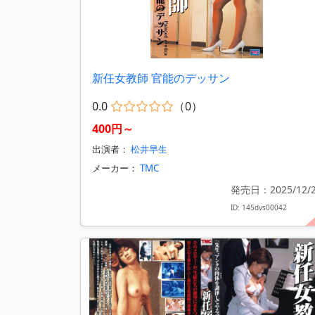
新任女教師 官能のデッサン
0.0
（0）
400円～
出演者：
松井早生
メーカー：
TMC
発売日：2025/12/
ID: 145dvs00042