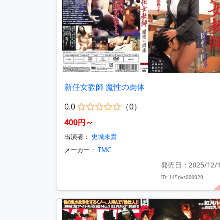
新任女教師 魔性の肉体
0.0
（0）
400円～
出演者：
史城未貴
メーカー：
TMC
発売日：2025/12/
ID: 145dvs000020