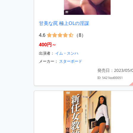
甘美な罠 極上OLの淫謀
4.6
（8）
400円～
出演者：
イム・スンハ
メーカー：
スターボード
発売日：2023/05/
ID: 5421ksd00051