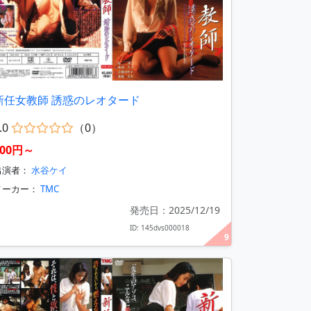
新任女教師 誘惑のレオタード
.0
（0）
400円～
出演者：
水谷ケイ
メーカー：
TMC
発売日：2025/12/19
ID: 145dvs000018
9