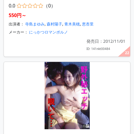
0.0
（0）
550円～
出演者：
寺島まゆみ
,
森村陽子
,
青木美穂
,
恵杏里
メーカー：
にっかつロマンポルノ
発売日：2012/11/01
ID: 141nkt00484
22