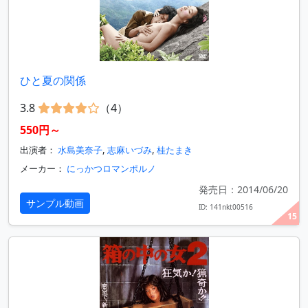
ひと夏の関係
3.8
（4）
550円～
出演者：
水島美奈子
,
志麻いづみ
,
桂たまき
メーカー：
にっかつロマンポルノ
発売日：2014/06/20
サンプル動画
ID: 141nkt00516
15