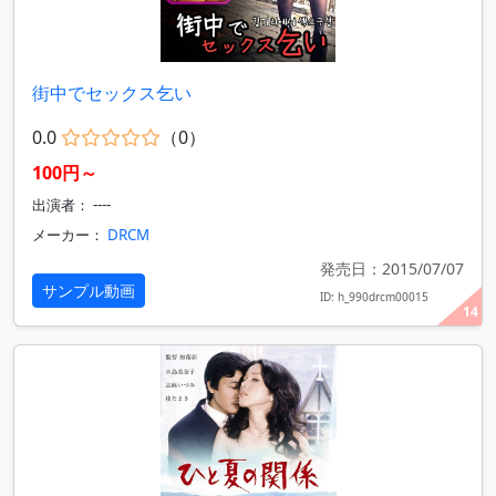
街中でセックス乞い
0.0
（0）
100円～
出演者： ----
メーカー：
DRCM
発売日：2015/07/07
サンプル動画
ID: h_990drcm00015
14