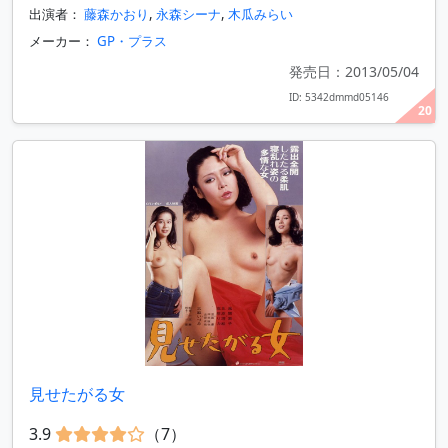
出演者：
藤森かおり
,
永森シーナ
,
木瓜みらい
メーカー：
GP・プラス
発売日：2013/05/04
ID: 5342dmmd05146
20
見せたがる女
3.9
（7）