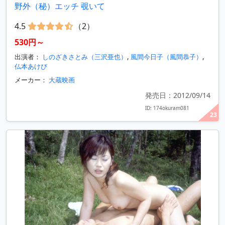
野外（秘）エッチ 覗いて
4.5
（2）
530円～
出演者：
しのざきさとみ（三沢亜也）
,
風間今日子（風間恭子）
,
仏本あけび
メーカー：
大蔵映画
発売日：2012/09/14
ID: 174okuram081
23