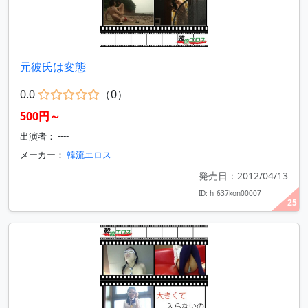
元彼氏は変態
0.0
（0）
500円～
出演者： ----
メーカー：
韓流エロス
発売日：2012/04/13
ID: h_637kon00007
25