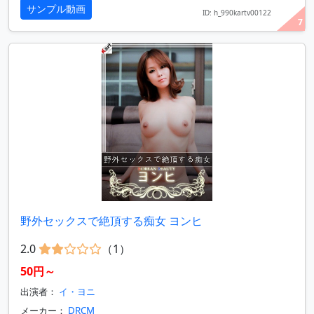
サンプル動画
ID: h_990kartv00122
7
野外セックスで絶頂する痴女 ヨンヒ
2.0
（1）
50円～
出演者：
イ・ヨニ
メーカー：
DRCM