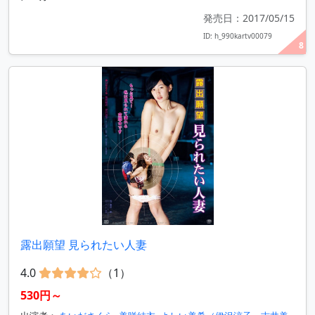
発売日：2017/05/15
ID: h_990kartv00079
8
露出願望 見られたい人妻
4.0
（1）
530円～