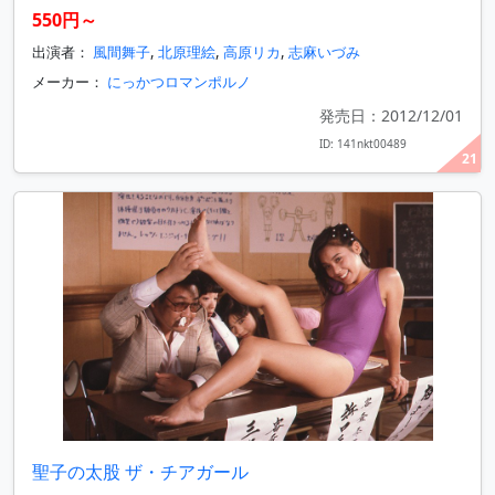
550円～
出演者：
風間舞子
,
北原理絵
,
高原リカ
,
志麻いづみ
メーカー：
にっかつロマンポルノ
発売日：2012/12/01
ID: 141nkt00489
21
聖子の太股 ザ・チアガール