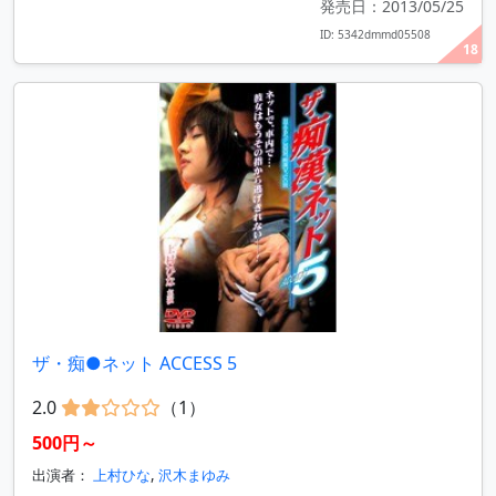
発売日：2013/05/25
ID: 5342dmmd05508
18
ザ・痴●ネット ACCESS 5
2.0
（1）
500円～
出演者：
上村ひな
,
沢木まゆみ