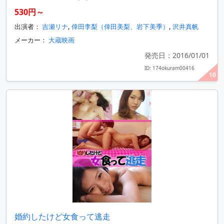
530円～
出演者：
吉瀬リナ
,
倖田李梨（倖田美梨、岩下美季）
,
沢井真帆
メーカー：
大蔵映画
発売日：2016/01/01
ID: 174okuram00416
10
婚約したけど女食って逃走