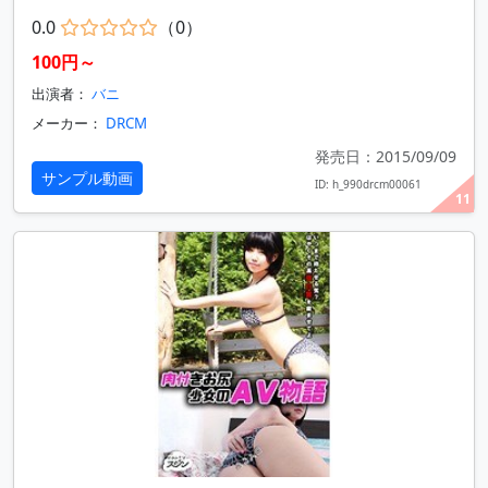
0.0
（0）
100円～
出演者：
バニ
メーカー：
DRCM
発売日：2015/09/09
サンプル動画
ID: h_990drcm00061
11