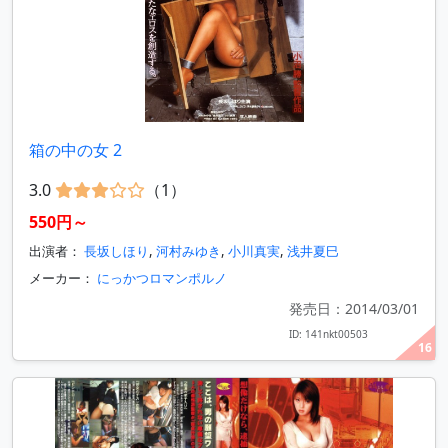
箱の中の女 2
3.0
（1）
550円～
出演者：
長坂しほり
,
河村みゆき
,
小川真実
,
浅井夏巳
メーカー：
にっかつロマンポルノ
発売日：2014/03/01
ID: 141nkt00503
16