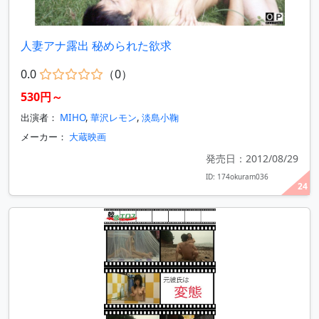
人妻アナ露出 秘められた欲求
0.0
（0）
530円～
出演者：
MIHO
,
華沢レモン
,
淡島小鞠
メーカー：
大蔵映画
発売日：2012/08/29
ID: 174okuram036
24