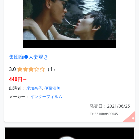
集団痴●人妻覗き
3.0
（1）
440円～
出演者：
岸加奈子
,
伊藤清美
メーカー：
インターフィルム
発売日：2021/06/25
ID: 5310intfs00045
4