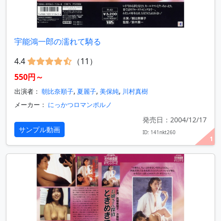
宇能鴻一郎の濡れて騎る
4.4
（11）
550円～
出演者：
朝比奈順子
,
夏麗子
,
美保純
,
川村真樹
メーカー：
にっかつロマンポルノ
発売日：2004/12/17
サンプル動画
ID: 141nkt260
1