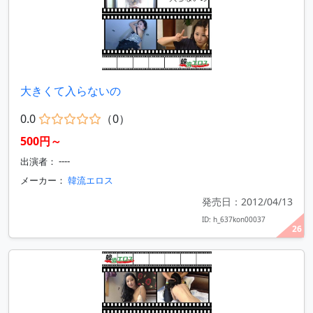
大きくて入らないの
0.0
（0）
500円～
出演者： ----
メーカー：
韓流エロス
発売日：2012/04/13
ID: h_637kon00037
26