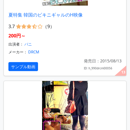
夏特集 韓国のビキニギャルのH映像
3.7
（9）
200円～
出演者：
バニ
メーカー：
DRCM
発売日：2015/08/13
サンプル動画
ID: h_990drcm00056
13