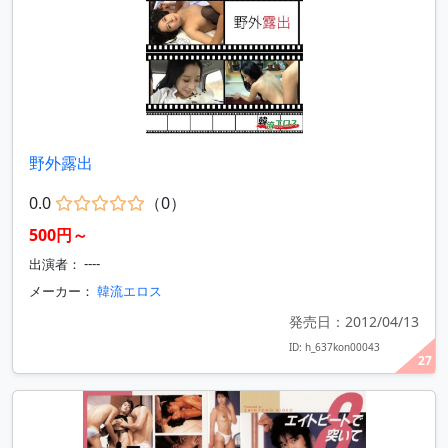
野外露出
0.0
（0）
500円～
出演者： ----
メーカー：
韓流エロス
発売日：2012/04/13
ID: h_637kon00043
27