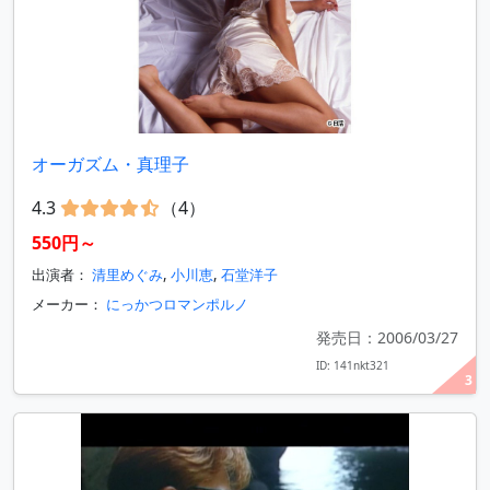
オーガズム・真理子
4.3
（4）
550円～
出演者：
清里めぐみ
,
小川恵
,
石堂洋子
メーカー：
にっかつロマンポルノ
発売日：2006/03/27
ID: 141nkt321
3