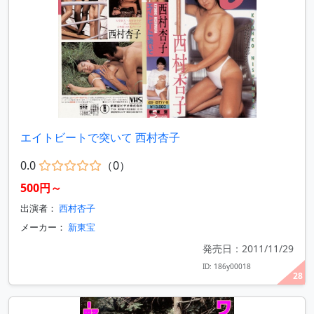
エイトビートで突いて 西村杏子
0.0
（0）
500円～
出演者：
西村杏子
メーカー：
新東宝
発売日：2011/11/29
ID: 186y00018
28