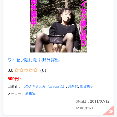
ワイセツ隠し撮り-野外露出-
0.0
（0）
500円～
出演者：
しのざきさとみ（三沢亜也）
,
川奈忍
,
加賀恵子
メーカー：
新東宝
発売日：2011/07/12
ID: 186_09021
29