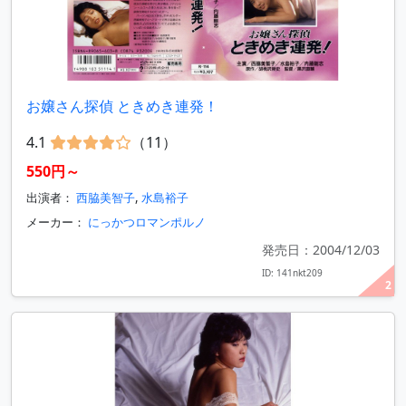
お嬢さん探偵 ときめき連発！
4.1
（11）
550円～
出演者：
西脇美智子
,
水島裕子
メーカー：
にっかつロマンポルノ
発売日：2004/12/03
ID: 141nkt209
2