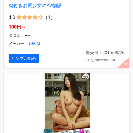
肉付きお尻少女のAV物語
4.0
（1）
100円～
出演者： ----
メーカー：
DRCM
発売日：2015/08/26
サンプル動画
ID: h_990drcm00050
12