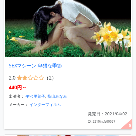
SEXマシーン 卑猥な季節
2.0
（2）
440円～
出演者：
平沢里菜子
,
藍山みなみ
メーカー：
インターフィルム
発売日：2021/04/02
ID: 5310intfs00037
5