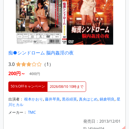
痴●シンドローム 脳内姦淫の夜
3.0
（1）
200円～
400円
50％OFFキャンペーン
2026/08/10 10時まで
出演者：
根本かおり
,
藤井琴美
,
黒谷緋英
,
真央はじめ
,
鍋倉明良
,
星
川ヒカル
メーカー：
TMC
発売日：2013/12/01
ID: 145dmn054