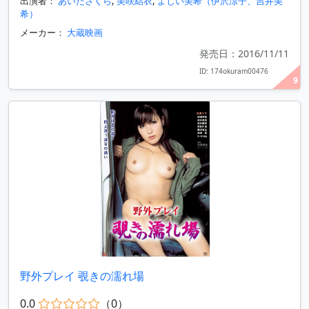
出演者：
あいださくら
,
美咲結衣
,
よしい美希（伊沢涼子、吉井美
希）
メーカー：
大蔵映画
発売日：2016/11/11
ID: 174okuram00476
9
野外プレイ 覗きの濡れ場
0.0
（0）