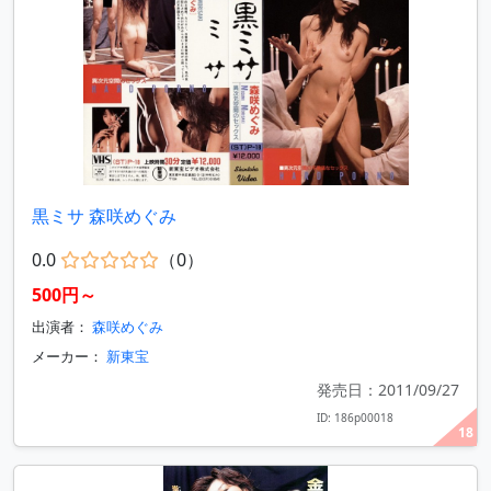
黒ミサ 森咲めぐみ
0.0
（0）
500円～
出演者：
森咲めぐみ
メーカー：
新東宝
発売日：2011/09/27
ID: 186p00018
18