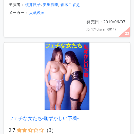
出演者：
桃井良子
,
美里流季
,
青木こずえ
メーカー：
大蔵映画
発売日：2010/06/07
ID: 174okuram00147
23
フェチな女たち-恥ずかしい下着-
2.7
（3）