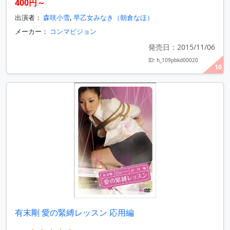
400円～
出演者：
森咲小雪
,
早乙女みなき（朝倉なほ）
メーカー：
コンマビジョン
発売日：2015/11/06
ID: h_109pbkd00020
10
有末剛 愛の緊縛レッスン 応用編