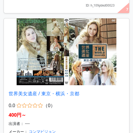
ID: h_109pbkd00023
7
世界美女遺産 / 東京・横浜・京都
0.0
（0）
400円～
出演者： ----
メーカー：
コンマビジョン