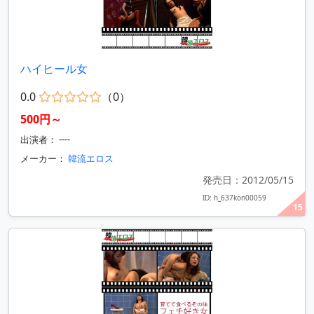
ハイヒール女
0.0
（0）
500円～
出演者： ----
メーカー：
韓流エロス
発売日：2012/05/15
ID: h_637kon00059
15