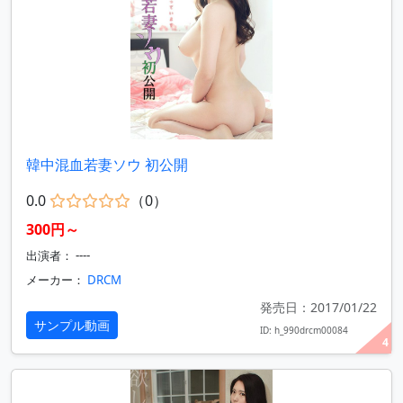
韓中混血若妻ソウ 初公開
0.0
（0）
300円～
出演者： ----
メーカー：
DRCM
発売日：2017/01/22
サンプル動画
ID: h_990drcm00084
4