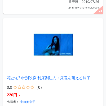
発売日：2010/07/26
ID: h_469hanatohebi00004
21
花と蛇3 特別映像 利尿剤注入！尿意を耐える静子
0.0
（0）
220円～
出演者：
小向美奈子