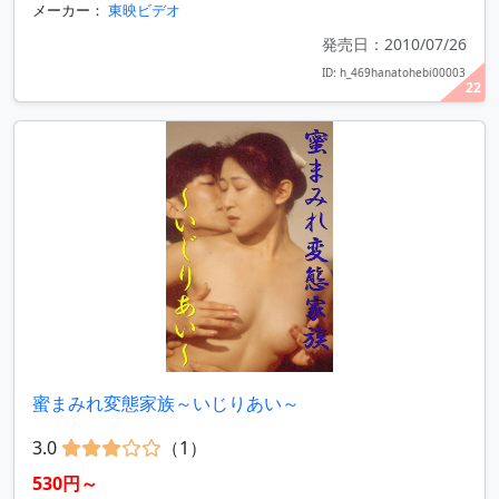
メーカー：
東映ビデオ
発売日：2010/07/26
ID: h_469hanatohebi00003
22
蜜まみれ変態家族～いじりあい～
3.0
（1）
530円～