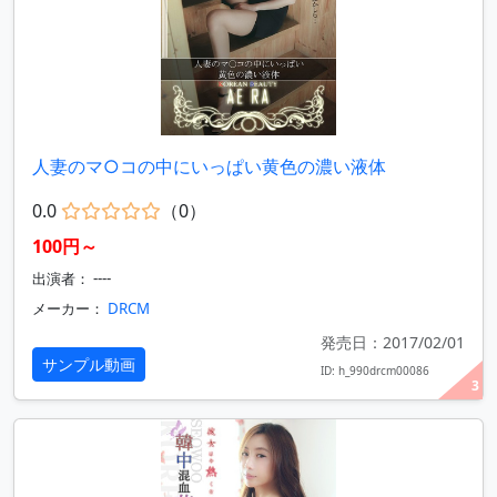
人妻のマ○コの中にいっぱい黄色の濃い液体
0.0
（0）
100円～
出演者： ----
メーカー：
DRCM
発売日：2017/02/01
サンプル動画
ID: h_990drcm00086
3