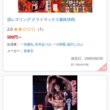
泥レズリング クライマックス最終決戦
2.0
（1）
500円～
出演者：
一色麗矢
,
冬木あづさ
,
一の樹愛
,
細川しのぶ
メーカー：
新東宝
発売日：2009/06/30
ID: 186sdm188
28