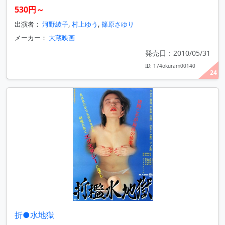
530円～
出演者：
河野綾子
,
村上ゆう
,
篠原さゆり
メーカー：
大蔵映画
発売日：2010/05/31
ID: 174okuram00140
24
折●水地獄