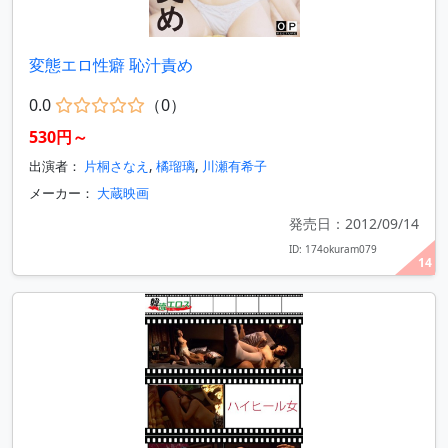
変態エロ性癖 恥汁責め
0.0
（0）
530円～
出演者：
片桐さなえ
,
橘瑠璃
,
川瀬有希子
メーカー：
大蔵映画
発売日：2012/09/14
ID: 174okuram079
14