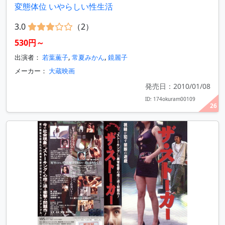
変態体位 いやらしい性生活
3.0
（2）
530円～
出演者：
若葉薫子
,
常夏みかん
,
鏡麗子
メーカー：
大蔵映画
発売日：2010/01/08
ID: 174okuram00109
26