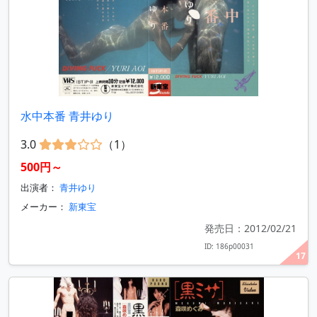
水中本番 青井ゆり
3.0
（1）
500円～
出演者：
青井ゆり
メーカー：
新東宝
発売日：2012/02/21
ID: 186p00031
17