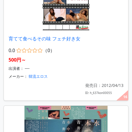
育てて食べるその味 フェチ好き女
0.0
（0）
500円～
出演者： ----
メーカー：
韓流エロス
発売日：2012/04/13
ID: h_637kon00055
16