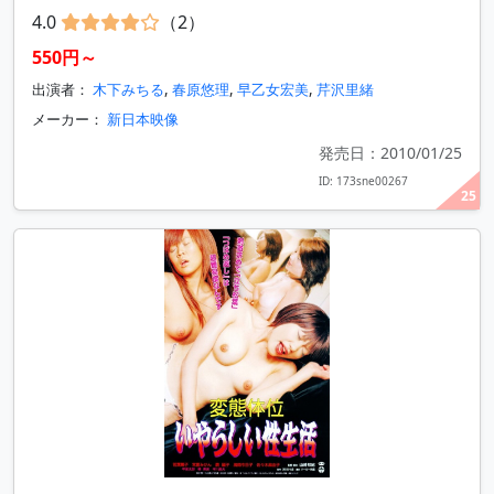
4.0
（2）
550円～
出演者：
木下みちる
,
春原悠理
,
早乙女宏美
,
芹沢里緒
メーカー：
新日本映像
発売日：2010/01/25
ID: 173sne00267
25