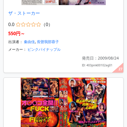
ザ・ストーカー
0.0
（0）
550円～
出演者：
秦由佳
,
長曽我部蓉子
メーカー：
ピンクパイナップル
発売日：2009/08/24
ID: 403pink00102ag01
27