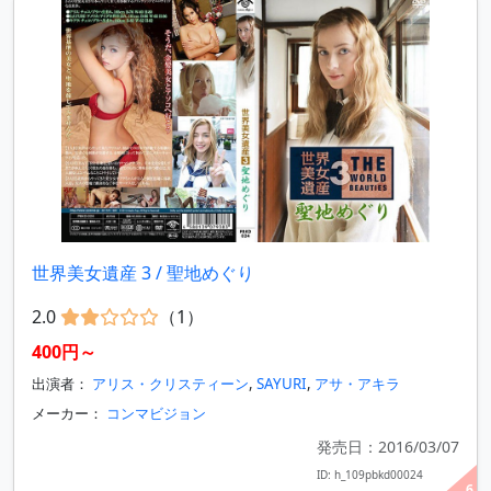
世界美女遺産 3 / 聖地めぐり
2.0
（1）
400円～
出演者：
アリス・クリスティーン
,
SAYURI
,
アサ・アキラ
メーカー：
コンマビジョン
発売日：2016/03/07
ID: h_109pbkd00024
6