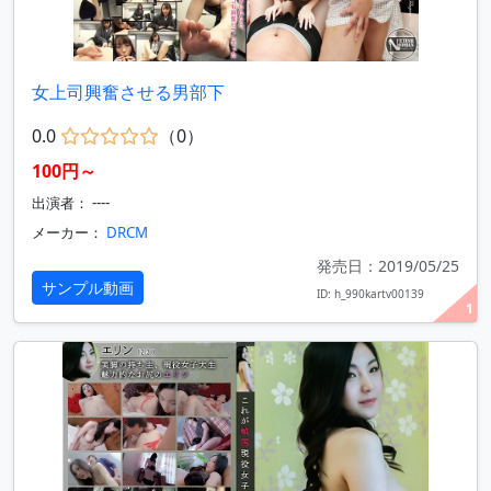
女上司興奮させる男部下
0.0
（0）
100円～
出演者： ----
メーカー：
DRCM
発売日：2019/05/25
サンプル動画
ID: h_990kartv00139
1