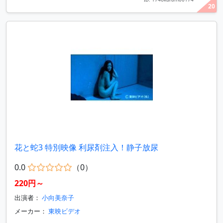
20
花と蛇3 特別映像 利尿剤注入！静子放尿
0.0
（0）
220円～
出演者：
小向美奈子
メーカー：
東映ビデオ