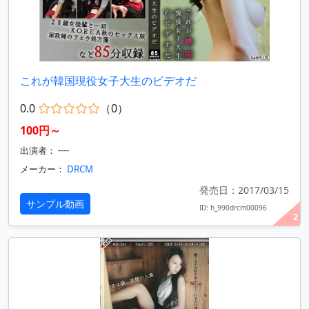
これが韓国現役女子大生のビデオだ
0.0
（0）
100円～
出演者： ----
メーカー：
DRCM
発売日：2017/03/15
サンプル動画
ID: h_990drcm00096
2