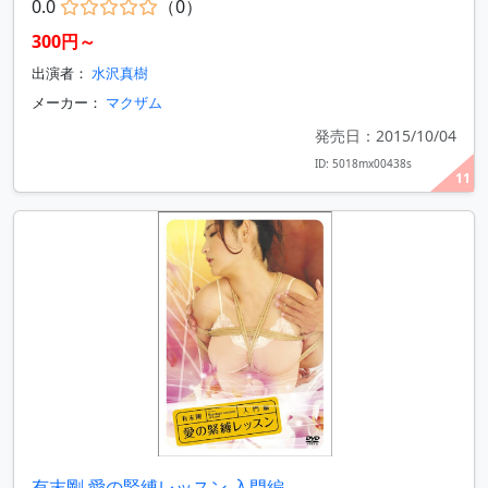
0.0
（0）
300円～
出演者：
水沢真樹
メーカー：
マクザム
発売日：2015/10/04
ID: 5018mx00438s
11
有末剛 愛の緊縛レッスン 入門編