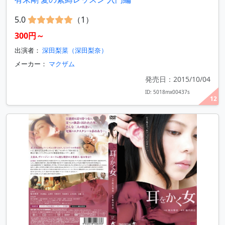
5.0
（1）
300円～
出演者：
深田梨菜（深田梨奈）
メーカー：
マクザム
発売日：2015/10/04
ID: 5018mx00437s
12