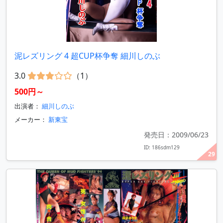
泥レズリング 4 超CUP杯争奪 細川しのぶ
3.0
（1）
500円～
出演者：
細川しのぶ
メーカー：
新東宝
発売日：2009/06/23
ID: 186sdm129
29