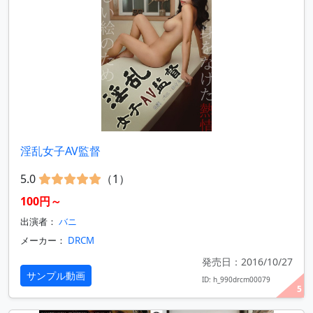
淫乱女子AV監督
5.0
（1）
100円～
出演者：
バニ
メーカー：
DRCM
発売日：2016/10/27
サンプル動画
ID: h_990drcm00079
5