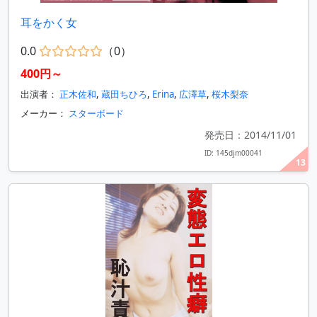
耳をかく女
0.0
（0）
400円～
出演者：
正木佐和
,
蔵田ちひろ
,
Erina
,
広澤草
,
桜木梨奈
メーカー：
スターボード
発売日：2014/11/01
ID: 145djm00041
13