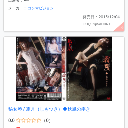
出演者： ----
メーカー：
コンマビジョン
発売日：2015/12/04
ID: h_109pbkd00021
9
秘女琴 / 霜月（しもつき）◆秋風の疼き
0.0
（0）