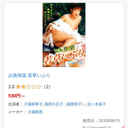
お灸快楽 若草いぶり
2.0
（2）
530円～
出演者：
川瀬有希子
,
風間今日子（風間恭子）
,
佐々木基子
メーカー：
大蔵映画
発売日：2010/09/15
ID: 174okuram00174