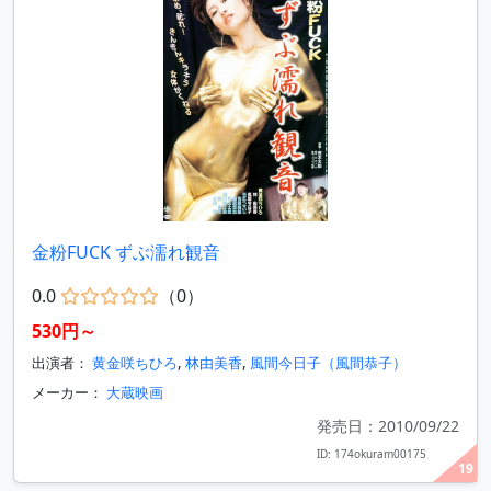
金粉FUCK ずぶ濡れ観音
0.0
（0）
530円～
出演者：
黄金咲ちひろ
,
林由美香
,
風間今日子（風間恭子）
メーカー：
大蔵映画
発売日：2010/09/22
ID: 174okuram00175
19