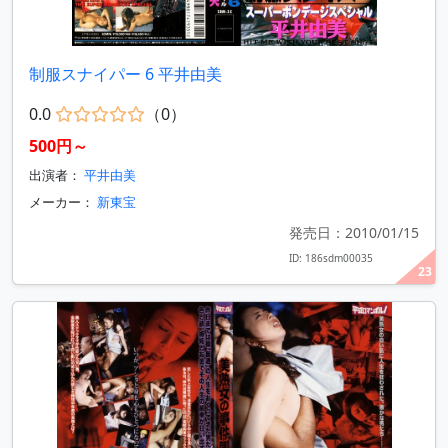
制服スナイパー 6 平井由美
0.0
（0）
500円～
出演者：
平井由美
メーカー：
新東宝
発売日：2010/01/15
ID: 186sdm00035
23