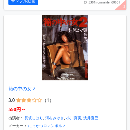
サンプル動画
ID: 5301ironmaiden00001
3
箱の中の女 2
3.0
（1）
550円～
出演者：
長坂しほり
,
河村みゆき
,
小川真実
,
浅井夏巳
メーカー：
にっかつロマンポルノ