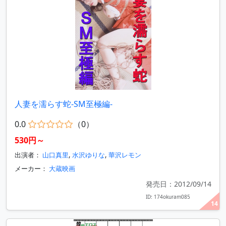
人妻を濡らす蛇-SM至極編-
0.0
（0）
530円～
出演者：
山口真里
,
水沢ゆりな
,
華沢レモン
メーカー：
大蔵映画
発売日：2012/09/14
ID: 174okuram085
14