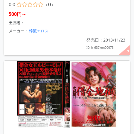
0.0
（0）
500円～
出演者： ----
メーカー：
韓流エロス
発売日：2013/11/23
ID: h_637kon00073
7