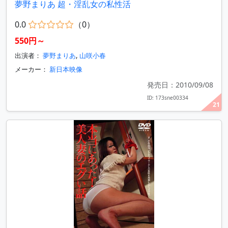
夢野まりあ 超・淫乱女の私性活
0.0
（0）
550円～
出演者：
夢野まりあ
,
山咲小春
メーカー：
新日本映像
発売日：2010/09/08
ID: 173sne00334
21