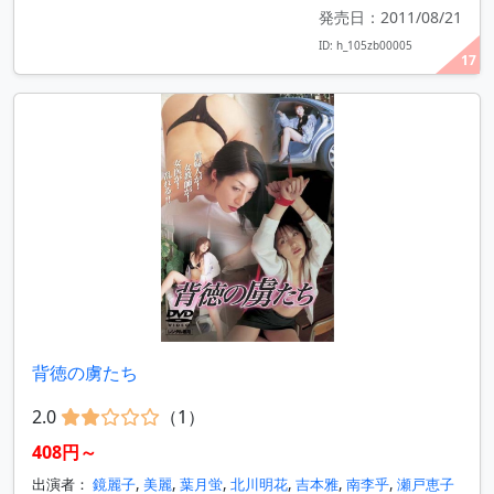
発売日：2011/08/21
ID: h_105zb00005
17
背徳の虜たち
2.0
（1）
408円～
出演者：
鏡麗子
,
美麗
,
葉月蛍
,
北川明花
,
吉本雅
,
南李乎
,
瀬戸恵子