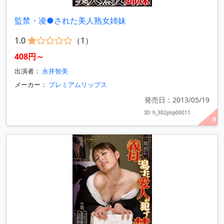
監禁・凌●された美人熟女姉妹
1.0
（1）
408円～
出演者：
永井智美
メーカー：
プレミアムリップス
発売日：2013/05/19
ID: h_302plip00011
9