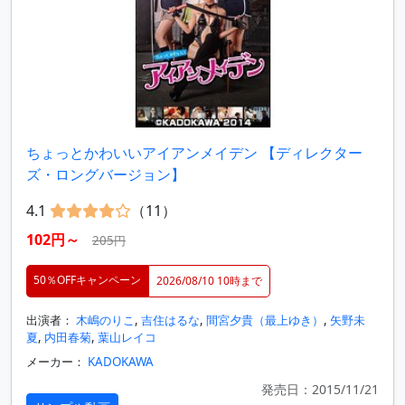
ちょっとかわいいアイアンメイデン 【ディレクター
ズ・ロングバージョン】
4.1
（11）
102円～
205円
50％OFFキャンペーン
2026/08/10 10時まで
出演者：
木嶋のりこ
,
吉住はるな
,
間宮夕貴（最上ゆき）
,
矢野未
夏
,
内田春菊
,
葉山レイコ
メーカー：
KADOKAWA
発売日：2015/11/21