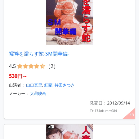
襦袢を濡らす蛇-SM開華編-
4.5
（2）
530円～
出演者：
山口真里
,
紅蘭
,
持田さつき
メーカー：
大蔵映画
発売日：2012/09/14
ID: 174okuram084
13