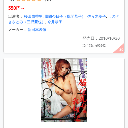
550円～
出演者：
桜田由香里
,
風間今日子（風間恭子）
,
佐々木基子
,
しのざ
きさとみ（三沢亜也）
,
今井恭子
メーカー：
新日本映像
発売日：2010/10/30
ID: 173sne00342
20