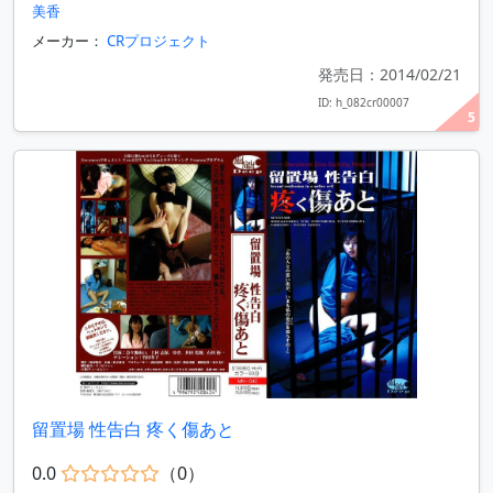
美香
メーカー：
CRプロジェクト
発売日：2014/02/21
ID: h_082cr00007
5
留置場 性告白 疼く傷あと
0.0
（0）