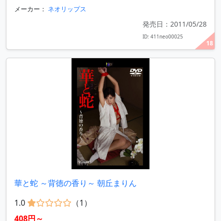
メーカー：
ネオリップス
発売日：2011/05/28
ID: 411neo00025
18
華と蛇 ～背徳の香り～ 朝丘まりん
1.0
（1）
408円～