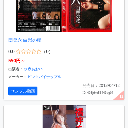
団鬼六 白獣の檻
0.0
（0）
550円～
出演者：
水森あおい
メーカー：
ピンクパイナップル
発売日：2013/04/12
サンプル動画
ID: 403jdxo56449ag01
12