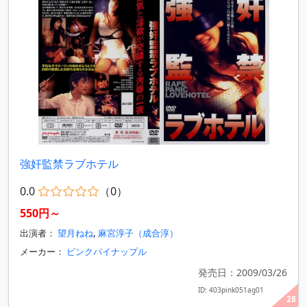
強奸監禁ラブホテル
0.0
（0）
550円～
出演者：
望月ねね
,
麻宮淳子（成合淳）
メーカー：
ピンクパイナップル
発売日：2009/03/26
ID: 403pink051ag01
28