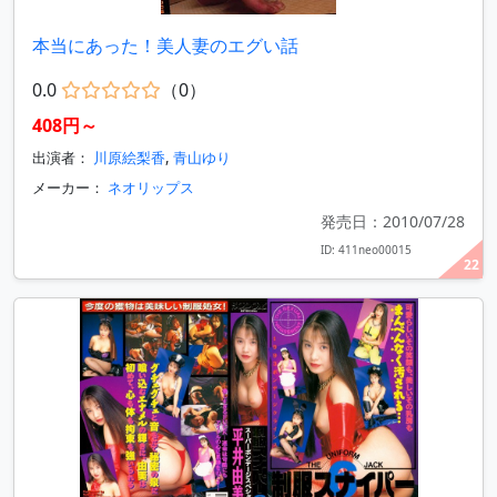
本当にあった！美人妻のエグい話
0.0
（0）
408円～
出演者：
川原絵梨香
,
青山ゆり
メーカー：
ネオリップス
発売日：2010/07/28
ID: 411neo00015
22