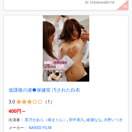
ID: 5342dmmd05156
16
放課後の凌●保健室 汚された白衣
3.0
（1）
400円～
出演者：
星乃せあら（南まりん）
,
田中美久
,
綾瀬なな
,
水野いつき
メーカー：
NAKED FILM