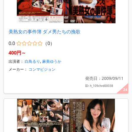
美熟女の事件簿 ダメ男たちの挽歌
0.0
（0）
400円～
出演者：
白鳥るり
,
麻美ゆうか
メーカー：
コンマビジョン
発売日：2009/09/11
ID: h_109chrd00038
24