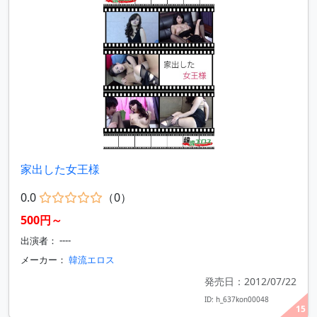
家出した女王様
0.0
（0）
500円～
出演者： ----
メーカー：
韓流エロス
発売日：2012/07/22
ID: h_637kon00048
15