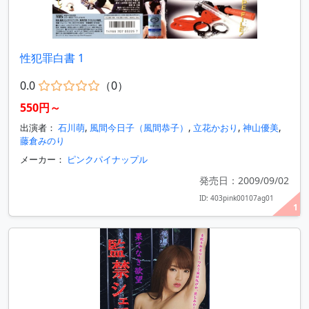
性犯罪白書 1
0.0
（0）
550円～
出演者：
石川萌
,
風間今日子（風間恭子）
,
立花かおり
,
神山優美
,
藤倉みのり
メーカー：
ピンクパイナップル
発売日：2009/09/02
ID: 403pink00107ag01
1