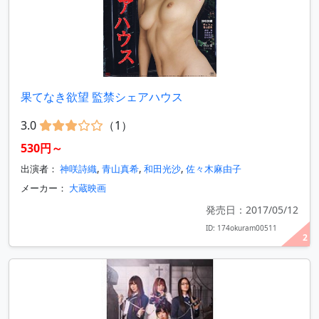
果てなき欲望 監禁シェアハウス
3.0
（1）
530円～
出演者：
神咲詩織
,
青山真希
,
和田光沙
,
佐々木麻由子
メーカー：
大蔵映画
発売日：2017/05/12
ID: 174okuram00511
2