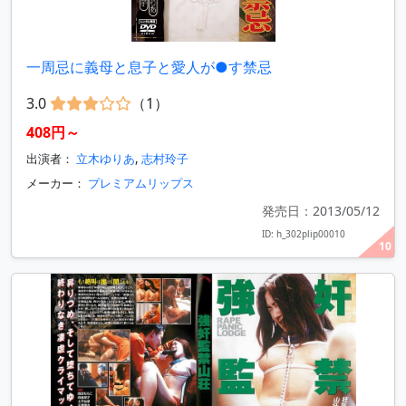
一周忌に義母と息子と愛人が●す禁忌
3.0
（1）
408円～
出演者：
立木ゆりあ
,
志村玲子
メーカー：
プレミアムリップス
発売日：2013/05/12
ID: h_302plip00010
10