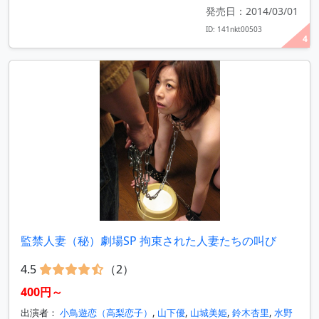
発売日：2014/03/01
ID: 141nkt00503
4
監禁人妻（秘）劇場SP 拘束された人妻たちの叫び
4.5
（2）
400円～
出演者：
小鳥遊恋（高梨恋子）
,
山下優
,
山城美姫
,
鈴木杏里
,
水野