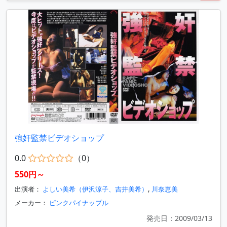
強奸監禁ビデオショップ
0.0
（0）
550円～
出演者：
よしい美希（伊沢涼子、吉井美希）
,
川奈恵美
メーカー：
ピンクパイナップル
発売日：2009/03/13