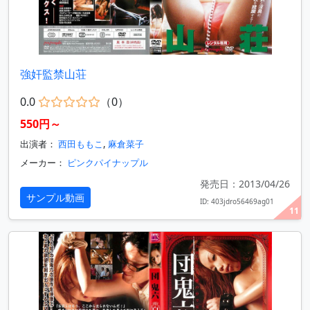
強奸監禁山荘
0.0
（0）
550円～
出演者：
西田ももこ
,
麻倉菜子
メーカー：
ピンクパイナップル
発売日：2013/04/26
サンプル動画
ID: 403jdro56469ag01
11