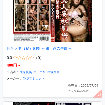
巨乳人妻（秘）劇場 ～四十路の告白～
0.0
（0）
400円～
出演者：
北原夏美
,
中田エリ
,
白坂百合
メーカー：
CRプロジェクト
発売日：2009/07/04
ID: h_082tsdv60032
27