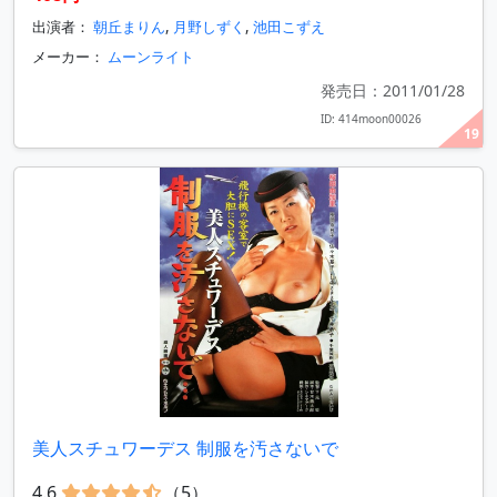
出演者：
朝丘まりん
,
月野しずく
,
池田こずえ
メーカー：
ムーンライト
発売日：2011/01/28
ID: 414moon00026
19
美人スチュワーデス 制服を汚さないで
4.6
（5）