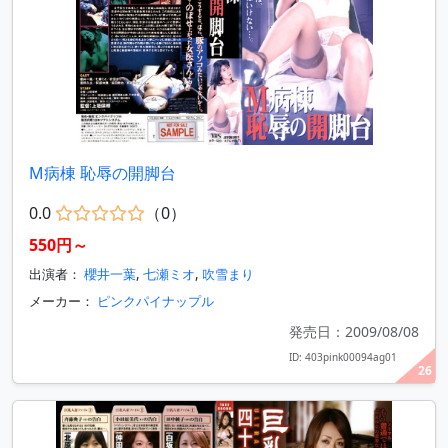
M病棟 恥辱の開脚台
0.0
（0）
550円～
出演者：
櫻井一葉
,
七瀬ミオ
,
吹雪まり
メーカー：
ピンクパイナップル
発売日：2009/08/08
ID: 403pink00094ag01
26