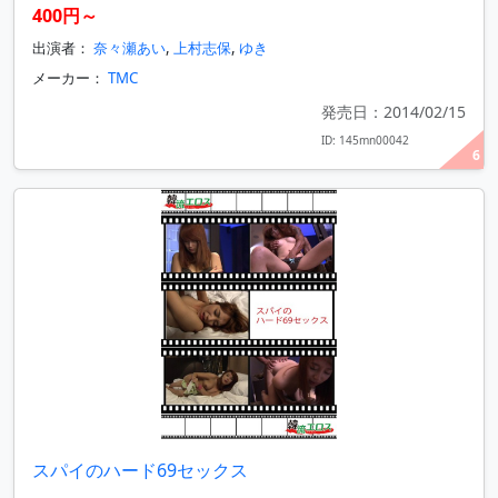
400円～
出演者：
奈々瀬あい
,
上村志保
,
ゆき
メーカー：
TMC
発売日：2014/02/15
ID: 145mn00042
6
スパイのハード69セックス