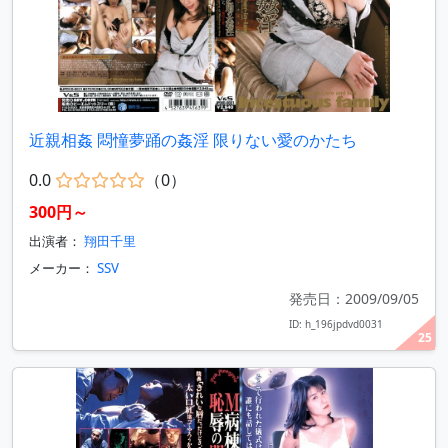
近親相姦 悶憧夢踊の姦淫 限りない愛のかたち
0.0
（0）
300円～
出演者：
翔田千里
メーカー：
SSV
発売日：2009/09/05
ID: h_196jpdvd0031
25