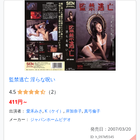
監禁逃亡 淫らな呪い
4.5
（2）
411円～
出演者：
愛禾みさ
,
K（ケイ）
,
岸加奈子
,
真弓倫子
メーカー：
ジャパンホームビデオ
発売日：2007/03/20
ID: h_097kf5545