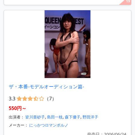
19
ザ・本番-モデルオーディション篇-
3.3
（7）
550円～
出演者：
皆川亜砂子
,
島田一枝
,
森下優子
,
野田洋子
メーカー：
にっかつロマンポルノ
発売日：2006/06/24