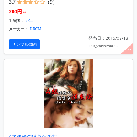
3.7
（9）
200円～
出演者：
バニ
メーカー：
DRCM
発売日：2015/08/13
サンプル動画
ID: h_990drcm00056
11
A級俳優の隠密な性生活