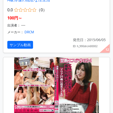
0.0
（0）
100円～
出演者： ----
メーカー：
DRCM
発売日：2015/06/05
サンプル動画
ID: h_990drcm00002
12