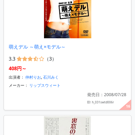
萌えデル ～萌え×モデル～
3.3
（3）
408円～
出演者：
仲村りお
,
石川みく
メーカー：
リップスウィート
発売日：2008/07/28
ID: h_031swtd006r
16