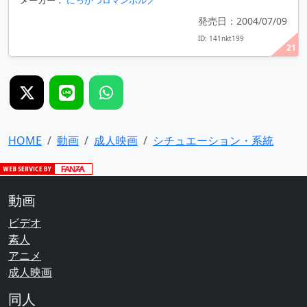
メーカー：
にっかつロマンポルノ
発売日：2004/07/09
ID: 141nkt199
21
HOME
動画
成人映画
シチュエーション・系統
動画
ビデオ
素人
アニメ
成人映画
同人