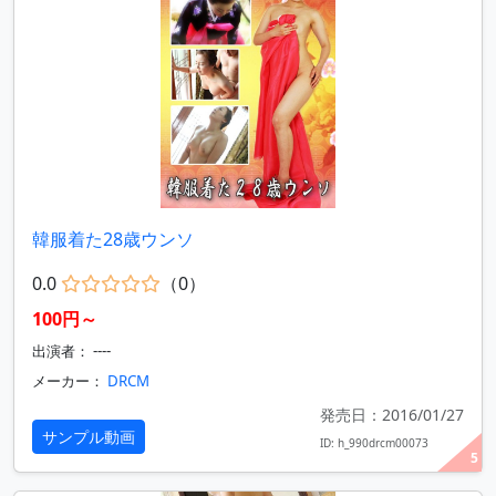
韓服着た28歳ウンソ
0.0
（0）
100円～
出演者： ----
メーカー：
DRCM
発売日：2016/01/27
サンプル動画
ID: h_990drcm00073
5