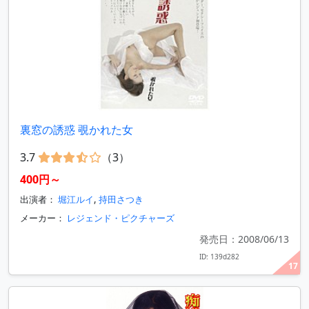
裏窓の誘惑 覗かれた女
3.7
（3）
400円～
出演者：
堀江ルイ
,
持田さつき
メーカー：
レジェンド・ピクチャーズ
発売日：2008/06/13
ID: 139d282
17