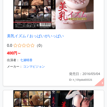
美乳イズム / おっぱいがいっぱい
0.0
（0）
400円～
出演者：
七瀬晴香
メーカー：
コンマビジョン
発売日：2016/05/04
ID: h_109pbkd00026
3