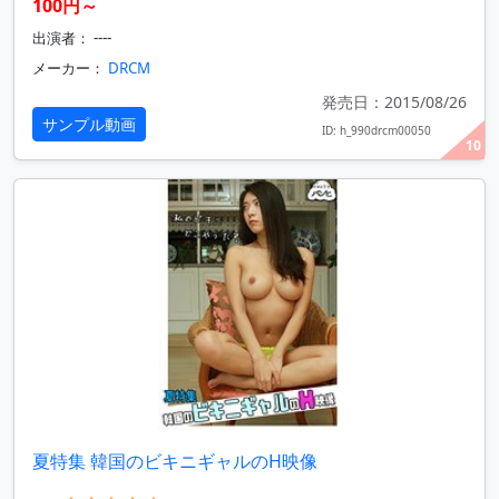
100円～
出演者： ----
メーカー：
DRCM
発売日：2015/08/26
サンプル動画
ID: h_990drcm00050
10
夏特集 韓国のビキニギャルのH映像