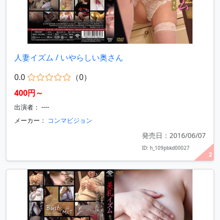
人妻イズム / いやらしい奥さん
0.0
（0）
400円～
出演者： ----
メーカー：
コンマビジョン
発売日：2016/06/07
ID: h_109pbkd00027
2