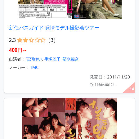
新任バスガイド 発情モデル撮影会ツアー
2.3
（3）
400円～
出演者：
宮河ゆい
,
手塚麗子
,
清水麗奈
メーカー：
TMC
発売日：2011/11/20
ID: 145dvs00124
14