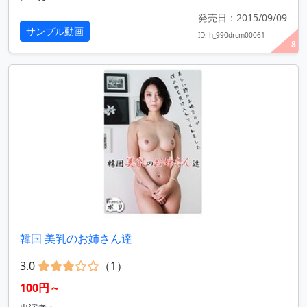
発売日：2015/09/09
サンプル動画
ID: h_990drcm00061
8
韓国 美乳のお姉さん達
3.0
（1）
100円～