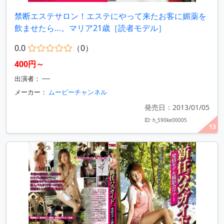
禁断エステサロン！エステにやって来たお客に媚薬を
飲ませたら…。マリア21歳［読者モデル］
0.0
（0）
400円～
出演者： ----
メーカー：
ムービーチャンネル
発売日：2013/01/05
ID: h_590ke00005
13