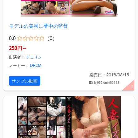
モデルの美脚に夢中の監督
0.0
（0）
250円～
出演者：
チェリン
メーカー：
DRCM
発売日：2018/08/15
サンプル動画
ID: h_990kartv00118
1