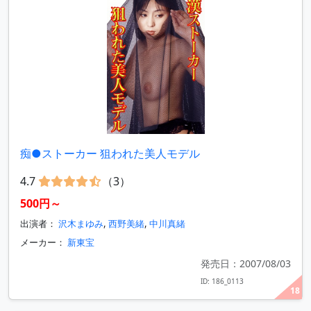
痴●ストーカー 狙われた美人モデル
4.7
（3）
500円～
出演者：
沢木まゆみ
,
西野美緒
,
中川真緒
メーカー：
新東宝
発売日：2007/08/03
ID: 186_0113
18