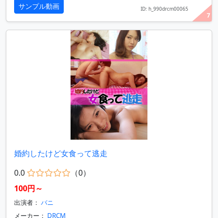
サンプル動画
ID: h_990drcm00065
7
婚約したけど女食って逃走
0.0
（0）
100円～
出演者：
バニ
メーカー：
DRCM