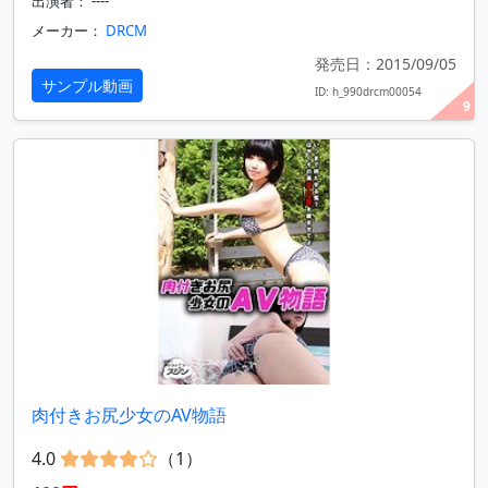
出演者： ----
メーカー：
DRCM
発売日：2015/09/05
サンプル動画
ID: h_990drcm00054
9
肉付きお尻少女のAV物語
4.0
（1）