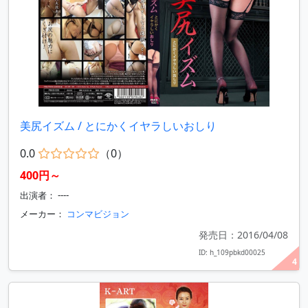
美尻イズム / とにかくイヤラしいおしり
0.0
（0）
400円～
出演者： ----
メーカー：
コンマビジョン
発売日：2016/04/08
ID: h_109pbkd00025
4