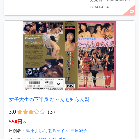
ID: 141nkt348
20
女子大生の下半身 な～んも知らん親
3.0
（3）
550円～
出演者：
島原まりの
,
朝吹ケイト
,
三原誠子