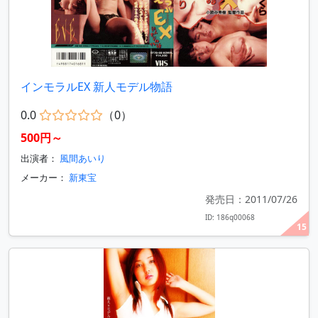
インモラルEX 新人モデル物語
0.0
（0）
500円～
出演者：
風間あいり
メーカー：
新東宝
発売日：2011/07/26
ID: 186q00068
15